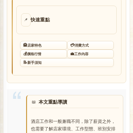
店
快速重點
📌
🏨
💳
店家特色
消費方式
💰
💼
價格行情
工作內容
📝
新手須知
經
本文重點導讀
酒店工作和一般兼職不同，除了薪資之外，
紀
也需要了解店家環境、工作型態、班別安排