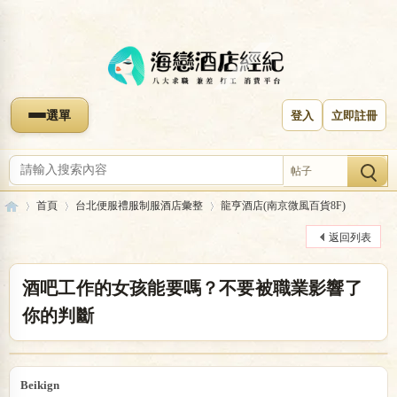
選單
登入
立即註冊
帖子
首頁
台北便服禮服制服酒店彙整
龍亨酒店(南京微風百貨8F)
返回列表
海
»
›
›
酒吧工作的女孩能要嗎？不要被職業影響了
你的判斷
Beikign