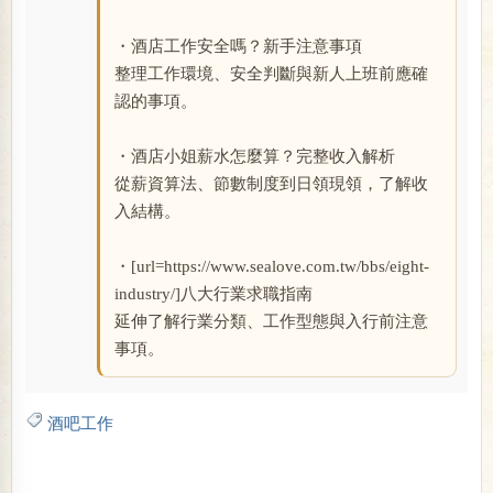
・酒店工作安全嗎？新手注意事項
整理工作環境、安全判斷與新人上班前應確
認的事項。
・酒店小姐薪水怎麼算？完整收入解析
從薪資算法、節數制度到日領現領，了解收
入結構。
・[url=https://www.sealove.com.tw/bbs/eight-
industry/]八大行業求職指南
延伸了解行業分類、工作型態與入行前注意
事項。
酒吧工作