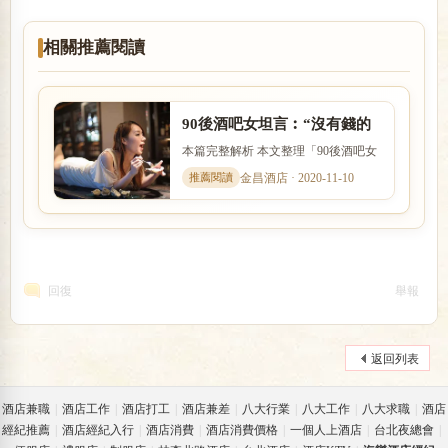
相關推薦閱讀
90後酒吧女坦言︰“沒有錢的
女人，才容易上有錢人的當”
本篇完整解析 本文整理「90後酒吧女
坦言︰“沒有錢的女人，才容易上有錢
金昌酒店 · 2020-11-10
人的當”」的核心重點，...
回復
舉報
返回列表
酒店兼職
|
酒店工作
|
酒店打工
|
酒店兼差
|
八大行業
|
八大工作
|
八大求職
|
酒店
經紀推薦
|
酒店經紀入行
|
酒店消費
|
酒店消費價格
|
一個人上酒店
|
台北夜總會
|