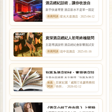
酒店經紀話術，讓你收放自
如！兼差，兼職、日領高薪
新手快速導覽 酒店薪水不是單一固定
數字，而是受到店型、出勤時段、節
星光大道酒店 · 2025-04-12
數、客源與個人條件影響。...
資深酒店經紀人初哥終極疑問
︰酒店小姐好不好把？
主題導讀說明 酒店經紀會影響面試安
排、工作介紹、薪資說明與新人安全
花中花酒店 · 2025-01-16
感。本文以「資深酒店經紀...
別再為酒店犯怵︰實用酒店話
文章內容摘要 本文整理「別再為酒店
術，你值得擁有
犯怵︰實用酒店話術，你值得擁有」
百家妃麗「威斯汀名媛商務招
待所」 · 2026-02-12
的核心重點，從新手最常遇...
《酒店小姐工作內容 》上班時