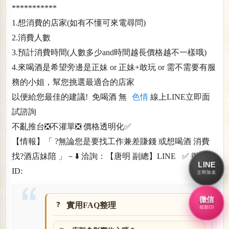
***********
1.想消費的店家(如有不懂可來電尋問)
2.消費人數
3.預計消費時間(人數多少and時間越長價格越不一樣哦)
4.來喝酒是希望旁邊是正妹 or 正妹+敢玩 or 需不需要有服
務的小姐，幫您挑選最適合的店家
以便給您最佳的建議! 免喝酒 無
色情
線上LINE立即面
試諮詢
不亂推台❎不灌單❎ 價格透明化✅
【情報】「 ?無論您是要找工作兼差賺錢 或想喝酒 消費
找?酒店妹陪 」－⬇️ 洽詢：【唐明 副總】LINE ✅ 微信
LINE
ID:
立即加友
微信
實用FAQ整理
複製ID