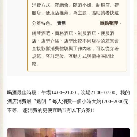
消費方式、夜總會、陪酒小姐、制服店、禮
服店、便服店推薦」為主題，協助讀者快速
分辨特色。
重點整理
・
實用
鋼琴酒吧・商務酒店・制服酒店・便服酒
店・店型介紹・店型比較不同店型的差異會
直接影響消費體驗與工作內容，可以從穿著
規範、客群定位、互動方式與價格區間比
較。
喝酒最佳時段：午場14:00~21:00，晚場21:00~07:00、我的
酒店消費最〝透明〞 每人消費一個小時大約1700~2000元
不等、 想消費的更便宜嗎??有以下方案!!