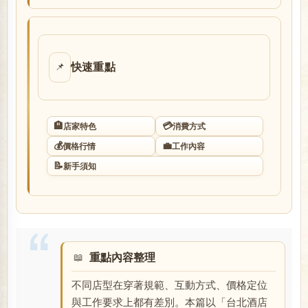
店
快速重點
📌
🏨
💳
店家特色
消費方式
💰
💼
價格行情
工作內容
經
📝
新手須知
重點內容整理
不同店型在穿著規範、互動方式、價格定位
紀
與工作要求上都有差別。本篇以「台北酒店