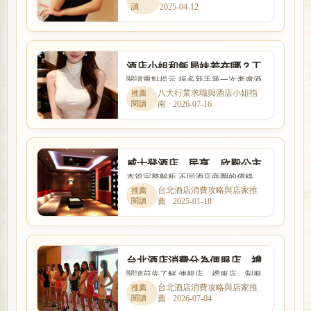
2025-04-12
數、客源與個人條件影響。...
酒店小姐和飯局妹差在哪？工
閱讀重點提示 很多新手第一次考慮酒
作內容、外型條件與收入方式
店工作時，會同時擔心工作內容、安
八大行業求職與酒店小姐指
比較
南 · 2026-07-16
全性、收入、上班時間與是...
威士登酒店、民亨、欣殿公主
本篇完整解析 不同酒店商圈的價格、
店、松江路禮服酒店消費
客群、交通與店型定位都有差異。本
台北酒店消費攻略與店家推
薦 · 2025-01-18
文以「威士登酒店、民亨、...
台北酒店消費分為便服店、禮
閱讀前先了解 便服店、禮服店、制服
服店、制服店3大類
店與日式酒吧的消費方式、工作內容
台北酒店消費攻略與店家推
薦 · 2026-07-04
與客群定位都不相同。本文...