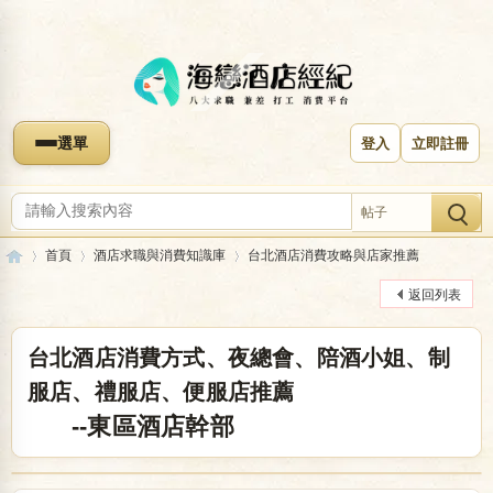
選單
登入
立即註冊
帖子
首頁
酒店求職與消費知識庫
台北酒店消費攻略與店家推薦
返回列表
海
»
›
›
台北酒店消費方式、夜總會、陪酒小姐、制
服店、禮服店、便服店推薦
--東區酒店幹部