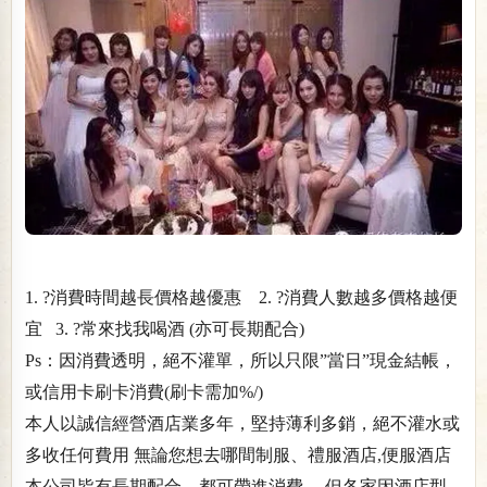
1. ?️消費時間越長價格越優惠 2. ?️消費人數越多價格越便
宜 3. ?️常來找我喝酒 (亦可長期配合)
Ps：因消費透明，絕不灌單，所以只限”當日”現金結帳，
或信用卡刷卡消費(刷卡需加%/)
本人以誠信經營酒店業多年，堅持薄利多銷，絕不灌水或
多收任何費用 無論您想去哪間制服、禮服酒店,便服酒店
本公司皆有長期配合、都可帶進消費 、但各家因酒店型