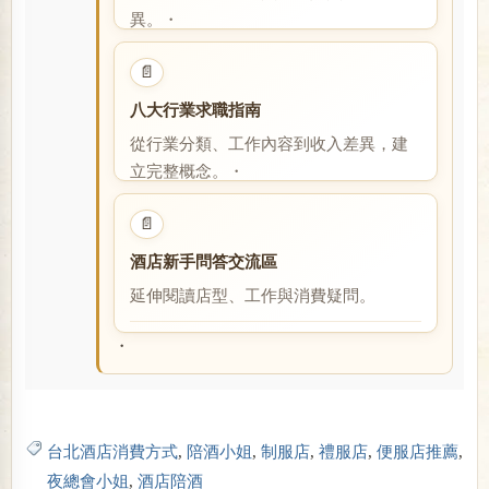
異。・
閱讀全文
📄
八大行業求職指南
從行業分類、工作內容到收入差異，建
立完整概念。・
閱讀全文
📄
酒店新手問答交流區
延伸閱讀店型、工作與消費疑問。
閱讀全文
・
台北酒店消費方式
,
陪酒小姐
,
制服店
,
禮服店
,
便服店推薦
,
夜總會小姐
,
酒店陪酒