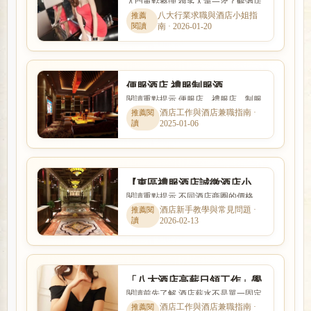
入門重點整理 很多人第一次了解酒店
間、薪水收入、出場接S性交
工作時，最在意的就是收入怎麼計
八大行業求職與酒店小姐指
易問題?
南 · 2026-01-20
算、是否可以日領現領，以及...
便服酒店,禮服制服酒
閱讀重點提示 便服店、禮服店、制服
店,PianoBar,酒吧ktv派對商務
店與日式酒吧的消費方式、工作內容
酒店工作與酒店兼職指南 ·
伴遊
2025-01-06
與客群定位都不相同。本文...
【東區禮服酒店誠徵酒店小
閱讀重點提示 不同酒店商圈的價格、
姐】日保五千、免脫、免秀
客群、交通與店型定位都有差異。本
酒店新手教學與常見問題 ·
舞、免出場S
2026-02-13
文以「【東區禮服酒店誠徵...
「八大酒店高薪日領工作」學
閱讀前先了解 酒店薪水不是單一固定
生短期酒店求職打工
數字，而是受到店型、出勤時段、節
酒店工作與酒店兼職指南 ·