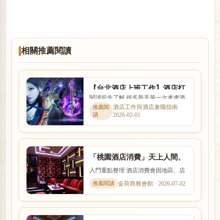
相關推薦閱讀
【台北酒店上班工作】酒店打
閱讀前先了解 很多新手第一次考慮酒
工心得,酒店小姐心酸報你知
店工作時，會同時擔心工作內容、安
酒店工作與酒店兼職指南 ·
2026-02-01
全性、收入、上班時間與是...
「桃園酒店消費」天上人間、
帝豪酒店、星殿、大英帝國酒
入門重點整理 酒店消費會因地區、店
店幹部
型、裝潢、客群與服務內容而有差
金荷商務會館 · 2026-07-02
異。本文以「「桃園酒店消費...