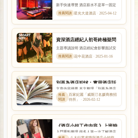
如！兼差，兼職、日領高薪
新手快速導覽 酒店薪水不是單一固定
數字，而是受到店型、出勤時段、節
星光大道酒店 · 2025-04-12
數、客源與個人條件影響。...
資深酒店經紀人初哥終極疑問
︰酒店小姐好不好把？
主題導讀說明 酒店經紀會影響面試安
排、工作介紹、薪資說明與新人安全
花中花酒店 · 2025-01-16
感。本文以「資深酒店經紀...
別再為酒店犯怵︰實用酒店話
文章內容摘要 本文整理「別再為酒店
術，你值得擁有
犯怵︰實用酒店話術，你值得擁有」
百家妃麗「威斯汀名媛商務招
待所」 · 2026-02-12
的核心重點，從新手最常遇...
《酒店小姐工作內容 》上班時
入門重點整理 很多人第一次了解酒店
間、薪水收入、出場接S性交
工作時，最在意的就是收入怎麼計
八大行業求職與酒店小姐指