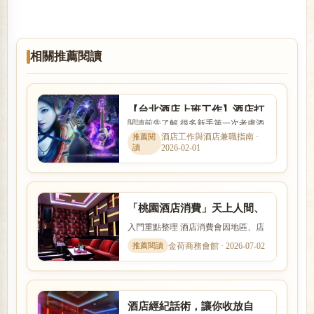
相關推薦閱讀
【台北酒店上班工作】酒店打
閱讀前先了解 很多新手第一次考慮酒
工心得,酒店小姐心酸報你知
店工作時，會同時擔心工作內容、安
酒店工作與酒店兼職指南 ·
2026-02-01
全性、收入、上班時間與是...
「桃園酒店消費」天上人間、
帝豪酒店、星殿、大英帝國酒
入門重點整理 酒店消費會因地區、店
店幹部
型、裝潢、客群與服務內容而有差
金荷商務會館 · 2026-07-02
異。本文以「「桃園酒店消費...
酒店經紀話術，讓你收放自