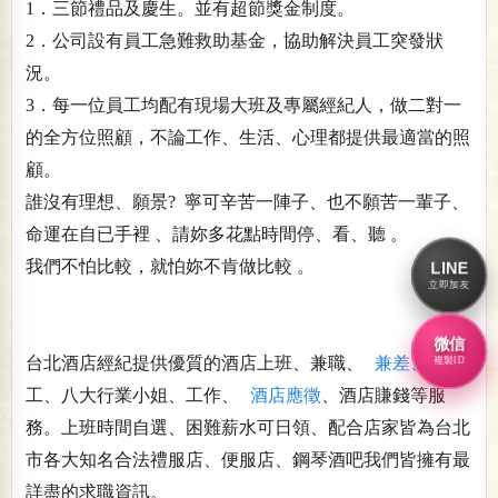
1．三節禮品及慶生。並有超節獎金制度。
2．公司設有員工急難救助基金，協助解決員工突發狀
況。
3．每一位員工均配有現場大班及專屬經紀人，做二對一
的全方位照顧，不論工作、生活、心理都提供最適當的照
顧。
誰沒有理想、願景? 寧可辛苦一陣子、也不願苦一輩子、
命運在自已手裡 、請妳多花點時間停、看、聽 。
我們不怕比較，就怕妳不肯做比較 。
LINE
立即加友
微信
台北酒店經紀提供優質的酒店上班、兼職、
兼差、
打
複製ID
工、八大行業小姐、工作、
酒店應徵
、酒店賺錢等服
務。上班時間自選、困難薪水可日領、配合店家皆為台北
市各大知名合法禮服店、便服店、鋼琴酒吧我們皆擁有最
詳盡的求職資訊。