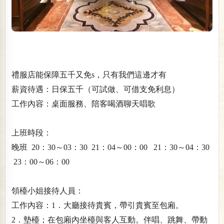
禮服店能保障五千又免s，只有我們這邊才有
薪資待遇：日保五千（可試做、可借支免利息）
工作內容：桌面服務、陪客喝酒聊天唱歌
上班時段：
晚班 20：30～03：30 21：04～00：00 21：30～04：30
23：00～06：00
領檯小姐接待人員：
工作內容：1．大廳接待貴賓，帶引貴賓至包廂。
2．墊檯；在包廂內坐檯與客人互動。伴唱、跳舞、帶動