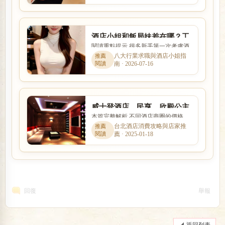
酒店小姐和飯局妹差在哪？工
閱讀重點提示 很多新手第一次考慮酒
作內容、外型條件與收入方式
店工作時，會同時擔心工作內容、安
八大行業求職與酒店小姐指
比較
南 · 2026-07-16
全性、收入、上班時間與是...
威士登酒店、民亨、欣殿公主
本篇完整解析 不同酒店商圈的價格、
店、松江路禮服酒店消費
客群、交通與店型定位都有差異。本
台北酒店消費攻略與店家推
薦 · 2025-01-18
文以「威士登酒店、民亨、...
回復
舉報