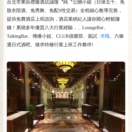
台北市東區禮服酒店誠徵〝純〞公關小姐（日保五千、免
脫衣陪酒、免秀舞、免配S性交易）全程細心教導完善，
提供免費酒店上班諮詢，酒店業經紀人讓你開心輕鬆賺
錢！累積多年優質八大行業經驗，、LoungeBar、
TalkingBar、傳播小姐、CLUB俱樂部、面試
求職
、六條
通日式酒吧、徵求特種行業上班工作夥伴!