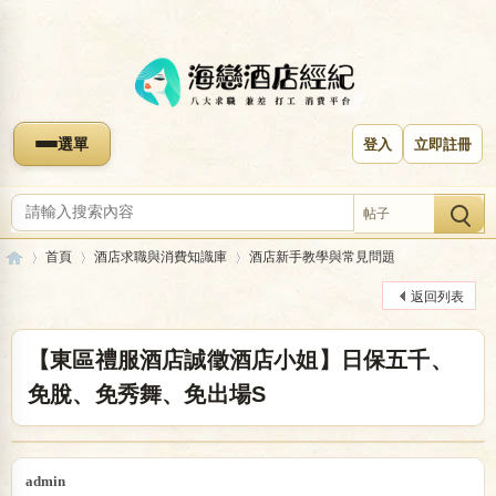
選單
登入
立即註冊
帖子
首頁
酒店求職與消費知識庫
酒店新手教學與常見問題
返回列表
海
»
›
›
【東區禮服酒店誠徵酒店小姐】日保五千、
免脫、免秀舞、免出場S
admin