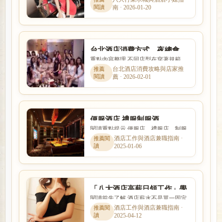
易問題?
南 · 2026-01-20
算、是否可以日領現領，以及...
台北酒店消費方式、夜總會、
重點內容整理 不同店型在穿著規範、
陪酒小姐、制服店、禮服店、
互動方式、價格定位與工作要求上都
台北酒店消費攻略與店家推
便服店推薦
薦 · 2026-02-01
有差別。本篇以「台北酒店...
便服酒店,禮服制服酒
閱讀重點提示 便服店、禮服店、制服
店,PianoBar,酒吧ktv派對商務
店與日式酒吧的消費方式、工作內容
酒店工作與酒店兼職指南 ·
伴遊
2025-01-06
與客群定位都不相同。本文...
「八大酒店高薪日領工作」學
閱讀前先了解 酒店薪水不是單一固定
生短期酒店求職打工
數字，而是受到店型、出勤時段、節
酒店工作與酒店兼職指南 ·
2025-04-12
數、客源與個人條件影響。...