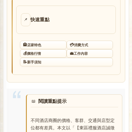
店
快速重點
📌
🏨
💳
店家特色
消費方式
💰
💼
價格行情
工作內容
📝
新手須知
經
閱讀重點提示
不同酒店商圈的價格、客群、交通與店型定
紀
位都有差異。本文以「【東區禮服酒店誠徵