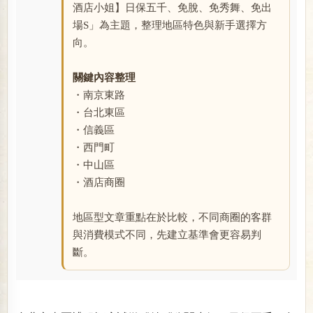
酒店小姐】日保五千、免脫、免秀舞、免出
場S」為主題，整理地區特色與新手選擇方
向。
關鍵內容整理
・南京東路
・台北東區
・信義區
・西門町
・中山區
・酒店商圈
地區型文章重點在於比較，不同商圈的客群
與消費模式不同，先建立基準會更容易判
斷。