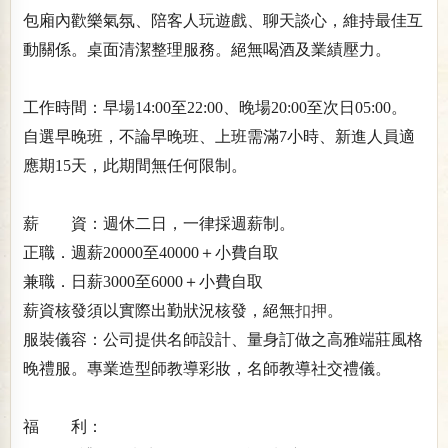
包廂內歡樂氣氛、陪客人玩遊戲、聊天談心，維持最佳互
動關係。桌面清潔整理服務。絕無喝酒及業績壓力。
工作時間：早場14:00至22:00、晚場20:00至次日05:00。
自選早晚班，不論早晚班、上班需滿7小時、新進人員適
應期15天，此期間無任何限制。
薪 資：週休二日，一律採週薪制。
正職．週薪20000至40000＋小費自取
兼職．日薪3000至6000＋小費自取
薪資核發須以實際出勤狀況核發，絕無
扣押
。
服裝儀容：公司提供名師設計、量身訂做之高雅端莊風格
晚禮服。專業造型師教導彩妝，名師教導社交禮儀。
福 利：