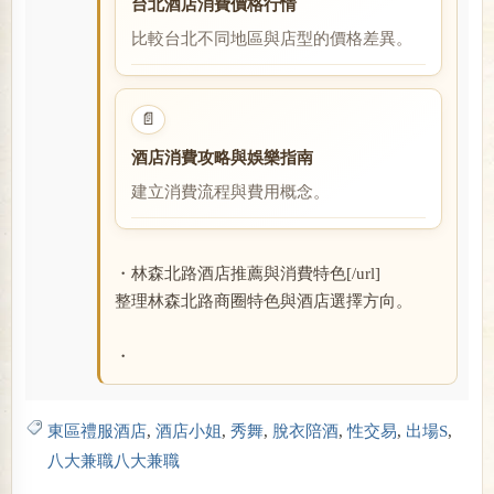
台北酒店消費價格行情
比較台北不同地區與店型的價格差異。
閱讀全文
📄
酒店消費攻略與娛樂指南
建立消費流程與費用概念。
閱讀全文
・林森北路酒店推薦與消費特色[/url]
整理林森北路商圈特色與酒店選擇方向。
・
東區禮服酒店
,
酒店小姐
,
秀舞
,
脫衣陪酒
,
性交易
,
出場S
,
八大兼職八大兼職