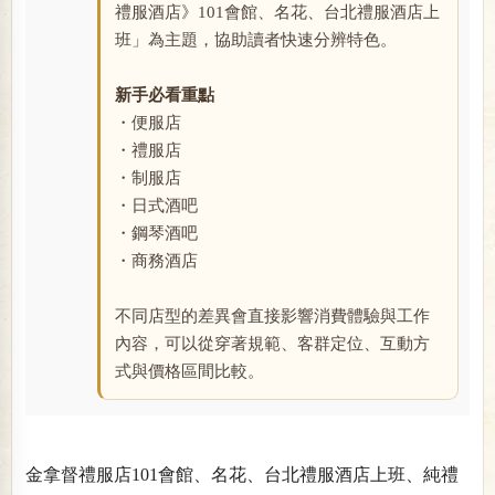
禮服酒店》101會館、名花、台北禮服酒店上
班」為主題，協助讀者快速分辨特色。
新手必看重點
・便服店
・禮服店
・制服店
・日式酒吧
・鋼琴酒吧
・商務酒店
不同店型的差異會直接影響消費體驗與工作
內容，可以從穿著規範、客群定位、互動方
式與價格區間比較。
金拿督禮服店101會館、名花、台北禮服酒店上班、純禮