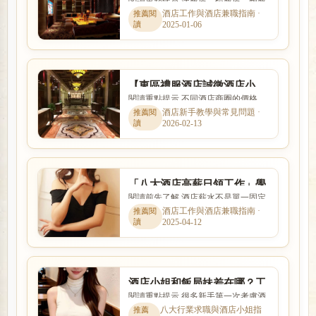
閱讀重點提示 便服店、禮服店、制服
店,PianoBar,酒吧ktv派對商務
店與日式酒吧的消費方式、工作內容
酒店工作與酒店兼職指南 ·
伴遊
2025-01-06
與客群定位都不相同。本文...
【東區禮服酒店誠徵酒店小
閱讀重點提示 不同酒店商圈的價格、
姐】日保五千、免脫、免秀
客群、交通與店型定位都有差異。本
酒店新手教學與常見問題 ·
舞、免出場S
2026-02-13
文以「【東區禮服酒店誠徵...
「八大酒店高薪日領工作」學
閱讀前先了解 酒店薪水不是單一固定
生短期酒店求職打工
數字，而是受到店型、出勤時段、節
酒店工作與酒店兼職指南 ·
2025-04-12
數、客源與個人條件影響。...
酒店小姐和飯局妹差在哪？工
閱讀重點提示 很多新手第一次考慮酒
作內容、外型條件與收入方式
店工作時，會同時擔心工作內容、安
八大行業求職與酒店小姐指
比較