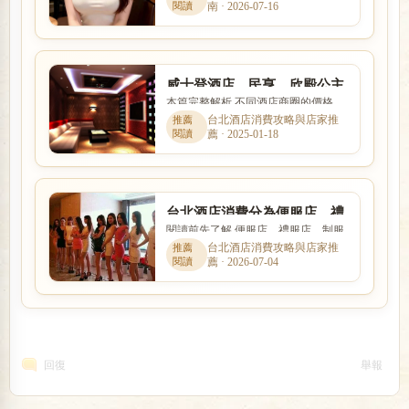
南 · 2026-07-16
全性、收入、上班時間與是...
威士登酒店、民亨、欣殿公主
本篇完整解析 不同酒店商圈的價格、
店、松江路禮服酒店消費
客群、交通與店型定位都有差異。本
台北酒店消費攻略與店家推
薦 · 2025-01-18
文以「威士登酒店、民亨、...
台北酒店消費分為便服店、禮
閱讀前先了解 便服店、禮服店、制服
服店、制服店3大類
店與日式酒吧的消費方式、工作內容
台北酒店消費攻略與店家推
薦 · 2026-07-04
與客群定位都不相同。本文...
回復
舉報