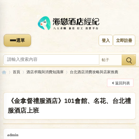
選單
登入
立即註冊
帖子
首頁
酒店求職與消費知識庫
台北酒店消費攻略與店家推薦
返回列表
海
»
›
›
《金拿督禮服酒店》101會館、名花、台北禮
服酒店上班
admin