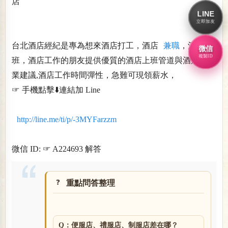
店
LINE
立即加友
台北酒店經紀是專為想來酒店打工，酒店
兼職
，酒店上
微信
複製ID
班，酒店工作的朋友提供優質的酒店上班管道與酒店兼專
業建議,酒店工作時間彈性，急難可現領薪水，
☞ 手機點擊⬇️連結加 Line
http://line.me/ti/p/-3MYFarzzm
微信 ID: ☞ A224693 解答
重點問答整理
Q：便服店、禮服店、制服店差在哪？