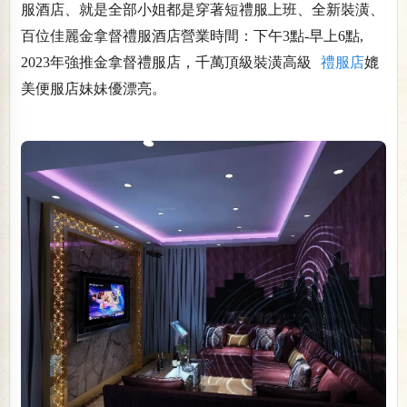
服酒店、就是全部小姐都是穿著短禮服上班、全新裝潢、
百位佳麗金拿督禮服酒店營業時間：下午3點-早上6點,
2023年強推金拿督禮服店，千萬頂級裝潢高級
禮服店
媲
美便服店妹妹優漂亮。