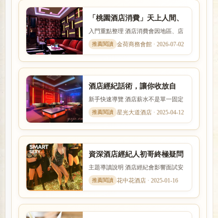
「桃園酒店消費」天上人間、
帝豪酒店、星殿、大英帝國酒
入門重點整理 酒店消費會因地區、店
店幹部
型、裝潢、客群與服務內容而有差
金荷商務會館 · 2026-07-02
異。本文以「「桃園酒店消費...
酒店經紀話術，讓你收放自
如！兼差，兼職、日領高薪
新手快速導覽 酒店薪水不是單一固定
數字，而是受到店型、出勤時段、節
星光大道酒店 · 2025-04-12
數、客源與個人條件影響。...
資深酒店經紀人初哥終極疑問
︰酒店小姐好不好把？
主題導讀說明 酒店經紀會影響面試安
排、工作介紹、薪資說明與新人安全
花中花酒店 · 2025-01-16
感。本文以「資深酒店經紀...