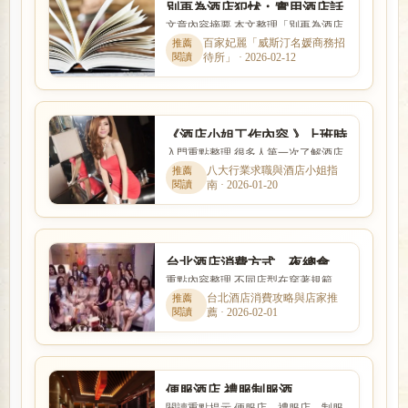
別再為酒店犯怵︰實用酒店話
文章內容摘要 本文整理「別再為酒店
術，你值得擁有
犯怵︰實用酒店話術，你值得擁有」
百家妃麗「威斯汀名媛商務招
待所」 · 2026-02-12
的核心重點，從新手最常遇...
《酒店小姐工作內容 》上班時
入門重點整理 很多人第一次了解酒店
間、薪水收入、出場接S性交
工作時，最在意的就是收入怎麼計
八大行業求職與酒店小姐指
易問題?
南 · 2026-01-20
算、是否可以日領現領，以及...
台北酒店消費方式、夜總會、
重點內容整理 不同店型在穿著規範、
陪酒小姐、制服店、禮服店、
互動方式、價格定位與工作要求上都
台北酒店消費攻略與店家推
便服店推薦
薦 · 2026-02-01
有差別。本篇以「台北酒店...
便服酒店,禮服制服酒