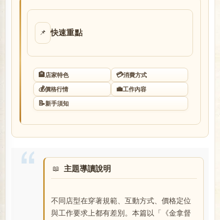
店
快速重點
📌
🏨
💳
店家特色
消費方式
💰
💼
價格行情
工作內容
📝
新手須知
經
主題導讀說明
不同店型在穿著規範、互動方式、價格定位
紀
與工作要求上都有差別。本篇以「《金拿督