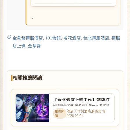
閱讀全文
・
金拿督禮服酒店
,
101會館
,
名花酒店
,
台北禮服酒店
,
禮服
店上班
,
金拿督
相關推薦閱讀
【台北酒店上班工作】酒店打
閱讀前先了解 很多新手第一次考慮酒
工心得,酒店小姐心酸報你知
店工作時，會同時擔心工作內容、安
酒店工作與酒店兼職指南 ·
2026-02-01
全性、收入、上班時間與是...