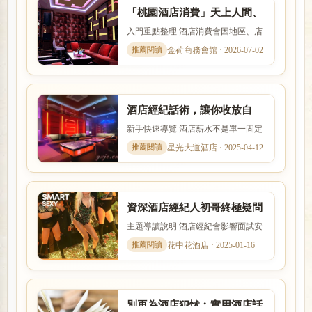
「桃園酒店消費」天上人間、
帝豪酒店、星殿、大英帝國酒
入門重點整理 酒店消費會因地區、店
店幹部
型、裝潢、客群與服務內容而有差
金荷商務會館 · 2026-07-02
異。本文以「「桃園酒店消費...
酒店經紀話術，讓你收放自
如！兼差，兼職、日領高薪
新手快速導覽 酒店薪水不是單一固定
數字，而是受到店型、出勤時段、節
星光大道酒店 · 2025-04-12
數、客源與個人條件影響。...
資深酒店經紀人初哥終極疑問
︰酒店小姐好不好把？
主題導讀說明 酒店經紀會影響面試安
排、工作介紹、薪資說明與新人安全
花中花酒店 · 2025-01-16
感。本文以「資深酒店經紀...
別再為酒店犯怵︰實用酒店話