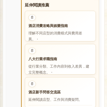
延伸閱讀推薦
📄
酒店消費攻略與娛樂指南
理解不同店型的消費模式與費用差
異。・
閱讀全文
📄
八大行業求職指南
從行業分類、工作內容到收入差異，建
立完整概念。・
閱讀全文
📄
酒店新手問答交流區
延伸閱讀店型、工作與消費疑問。