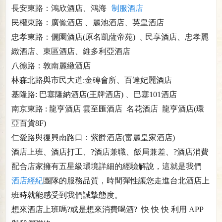
長安東路：鴻欣酒店、鴻海
制服酒店
民權東路：廣儱酒店 、麗池酒店、英皇酒店
忠孝東路：儷園酒店(原名凱薩帝苑) ﹑民享酒店、忠孝麗
緻酒店、東區酒店、維多利亞酒店
八德路：敦南麗緻酒店
林森北路與市民大道:金磚會所、百達妃麗酒店
基隆路: 巴塞隆納酒店(王牌酒店) 、巴塞101酒店
南京東路 : 龍亨酒店 雲至匯酒店 名花酒店 龍亨酒店(環
亞百貨8F)
仁愛路與復興南路口：紫爵酒店(富麗皇家酒店)
酒店上班、酒店打工、?酒店兼職、飯局兼差、?酒店消費
配合店家擁有五星級環境詳細的經驗解說，這就是我們
酒店經紀
團隊的服務品質，時間彈性讓您走進台北酒店上
班時就能感受到我們誠摯態度。
想來酒店上班嗎?或是想來消費喝酒? 快 快 快 利用 APP