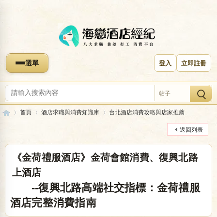
選單
登入
立即註冊
帖子
首頁
酒店求職與消費知識庫
台北酒店消費攻略與店家推薦
返回列表
海
»
›
›
《金荷禮服酒店》金荷會館消費、復興北路
上酒店
--復興北路高端社交指標：金荷禮服
酒店完整消費指南