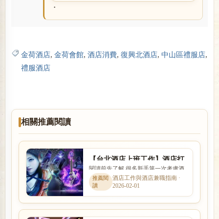
閱讀全文
・
金荷酒店
,
金荷會館
,
酒店消費
,
復興北酒店
,
中山區禮服店
,
禮服酒店
相關推薦閱讀
【台北酒店上班工作】酒店打
閱讀前先了解 很多新手第一次考慮酒
工心得,酒店小姐心酸報你知
店工作時，會同時擔心工作內容、安
酒店工作與酒店兼職指南 ·
2026-02-01
全性、收入、上班時間與是...