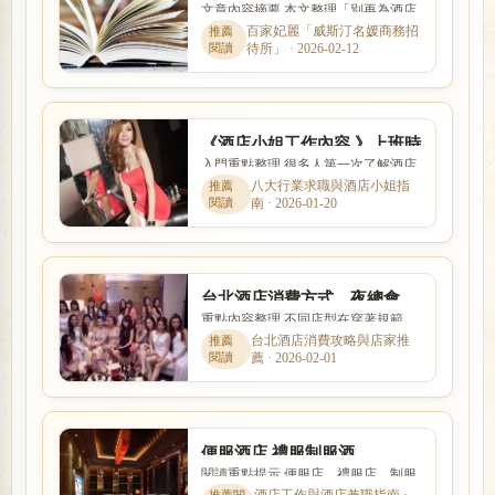
文章內容摘要 本文整理「別再為酒店
術，你值得擁有
犯怵︰實用酒店話術，你值得擁有」
百家妃麗「威斯汀名媛商務招
待所」 · 2026-02-12
的核心重點，從新手最常遇...
《酒店小姐工作內容 》上班時
入門重點整理 很多人第一次了解酒店
間、薪水收入、出場接S性交
工作時，最在意的就是收入怎麼計
八大行業求職與酒店小姐指
易問題?
南 · 2026-01-20
算、是否可以日領現領，以及...
台北酒店消費方式、夜總會、
重點內容整理 不同店型在穿著規範、
陪酒小姐、制服店、禮服店、
互動方式、價格定位與工作要求上都
台北酒店消費攻略與店家推
便服店推薦
薦 · 2026-02-01
有差別。本篇以「台北酒店...
便服酒店,禮服制服酒
閱讀重點提示 便服店、禮服店、制服
店,PianoBar,酒吧ktv派對商務
店與日式酒吧的消費方式、工作內容