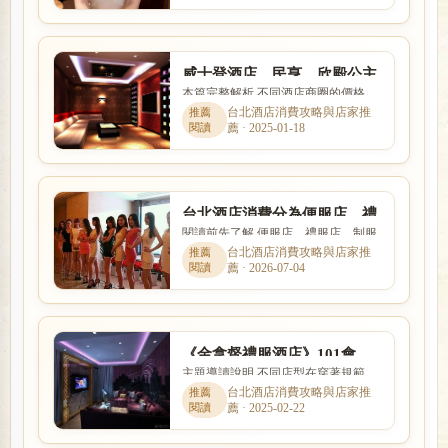
威士登酒店、民亨、欣殿公主
本篇完整解析 不同酒店商圈的價格、
店、松江路禮服酒店消費
客群、交通與店型定位都有差異。本
台北酒店消費攻略與店家推
薦 · 2025-01-18
文以「威士登酒店、民亨、...
台北酒店消費分為便服店、禮
閱讀前先了解 便服店、禮服店、制服
服店、制服店3大類
店與日式酒吧的消費方式、工作內容
台北酒店消費攻略與店家推
薦 · 2026-07-04
與客群定位都不相同。本文...
《金拿督禮服酒店》101會
主題導讀說明 不同店型在穿著規範、
館、名花、台北禮服酒店上班
互動方式、價格定位與工作要求上都
台北酒店消費攻略與店家推
薦 · 2025-02-22
有差別。本篇以「《金拿督...