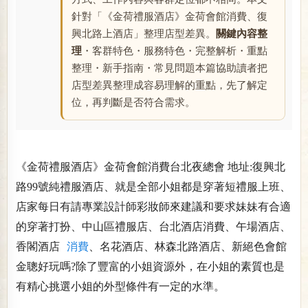
針對「《金荷禮服酒店》金荷會館消費、復
興北路上酒店」整理店型差異。
關鍵內容整
理
・客群特色・服務特色・完整解析・重點
整理・新手指南・常見問題本篇協助讀者把
店型差異整理成容易理解的重點，先了解定
位，再判斷是否符合需求。
《金荷禮服酒店》金荷會館消費台北夜總會 地址:復興北
路99號純禮服酒店、就是全部小姐都是穿著短禮服上班、
店家每日有請專業設計師彩妝師來建議和要求妹妹有合適
的穿著打扮、中山區禮服店、台北酒店消費、午場酒店、
香閣酒店
消費
、名花酒店、林森北路酒店、新絕色會館
金聰好玩嗎?除了豐富的小姐資源外，在小姐的素質也是
有精心挑選小姐的外型條件有一定的水準。