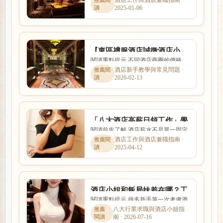
酒店工作與酒店兼職指南 ·
伴遊
2025-01-06
與客群定位都不相同。本文...
【東區禮服酒店誠徵酒店小
閱讀重點提示 不同酒店商圈的價格、
姐】日保五千、免脫、免秀
客群、交通與店型定位都有差異。本
酒店新手教學與常見問題 ·
舞、免出場S
2026-02-13
文以「【東區禮服酒店誠徵...
「八大酒店高薪日領工作」學
閱讀前先了解 酒店薪水不是單一固定
生短期酒店求職打工
數字，而是受到店型、出勤時段、節
酒店工作與酒店兼職指南 ·
2025-04-12
數、客源與個人條件影響。...
酒店小姐和飯局妹差在哪？工
閱讀重點提示 很多新手第一次考慮酒
作內容、外型條件與收入方式
店工作時，會同時擔心工作內容、安
八大行業求職與酒店小姐指
比較
南 · 2026-07-16
全性、收入、上班時間與是...