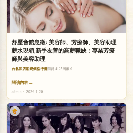
舒壓會館急徵: 美容師、芳療師、美容助理
薪水現領,新手友善的高薪職缺：專業芳療
師與美容助理
台北酒店消費價格行情
瀏覽 4125
回覆 0
→
閱讀內容
admin
•
2026-1-20