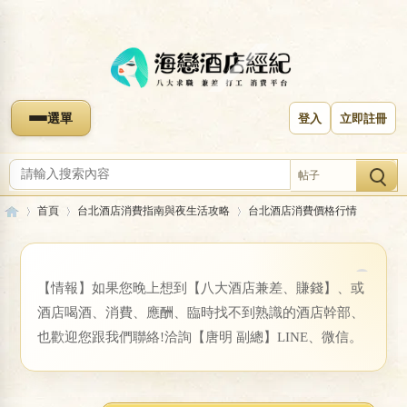
選單
登入
立即註冊
帖子
首頁
台北酒店消費指南與夜生活攻略
台北酒店消費價格行情
【情報】如果您晚上想到【八大酒店兼差、賺錢】、或
收藏本版
海
»
›
›
酒店喝酒、消費、應酬、臨時找不到熟識的酒店幹部、
台北酒店消費價格行情
也歡迎您跟我們聯絡!洽詢【唐明 副總】LINE、微信。