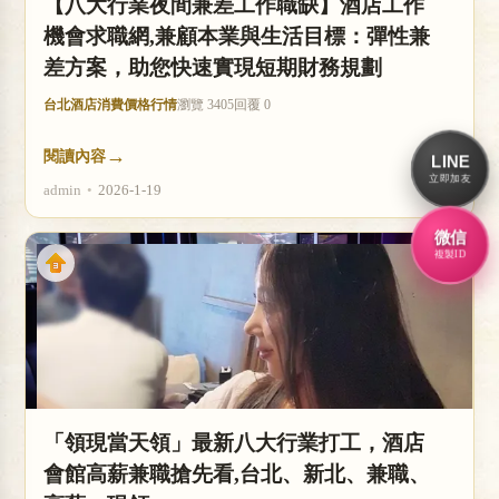
【八大行業夜間兼差工作職缺】酒店工作
機會求職網,兼顧本業與生活目標：彈性兼
差方案，助您快速實現短期財務規劃
台北酒店消費價格行情
瀏覽 3405
回覆 0
→
閱讀內容
LINE
立即加友
admin
•
2026-1-19
微信
複製ID
「領現當天領」最新八大行業打工，酒店
會館高薪兼職搶先看,台北、新北、兼職、