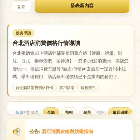
返 回
戀
板塊導讀
台北酒店消費價格行情導讀
台北夜總會KTV酒店幹部完整消費介紹【便服、禮服、制
服、日式、鋼琴酒吧、招待所】一節多少錢?消費ptt、酒店怎
麼玩ptt、酒店消費怎麼算?酒店s行情ptt去酒店一定要叫小姐
嗎、帶出場費用、酒店框出場價格已不是業內的秘密了。
酒
台北酒店消費價格行情
實用指南
最新資訊
新窗
主題篩選：
全部
熱帖
精華
排序：
最近回覆
公告:
酒店消費攻略與娛樂指南