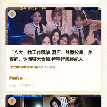
店
「八大」找工作職缺:酒店、舒壓按摩、美
經
容師、休閒聊天會館,特種行業經紀人
台北酒店消費價格行情
瀏覽 3368
回覆 0
→
閱讀內容
admin
•
2026-6-11
紀