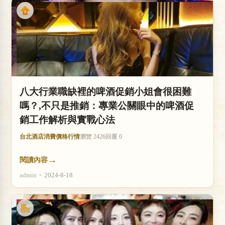
八大行業職缺裡的啤酒促銷小姐會很困難
嗎？,不只是推銷：專業公關眼中的啤酒促
銷工作解析與實戰心法
台北酒店消費價格行情
瀏覽 2426
回覆 0
→
閱讀內容
admin
•
2024-8-18