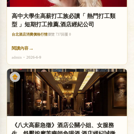
高中大學生高薪打工族必讀「 熱門打工類
型 」短期打工推薦,酒店經紀公司
台北酒店消費價格行情
瀏覽 737
回覆 0
→
閱讀內容
admin
•
2026-6-9
《八大高薪急徵》酒店公關小姐、女服務
生、舒壓按摩芳療師免喝酒,酒店經紀誠徵