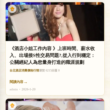
《酒店小姐工作內容 》上班時間、薪水收
入、出場接S性交易問題?,從入行到穩定：
公關經紀人為您量身打造的職涯規劃
台北酒店消費價格行情
瀏覽 6215
回覆 0
→
閱讀內容
admin
•
2026-1-20