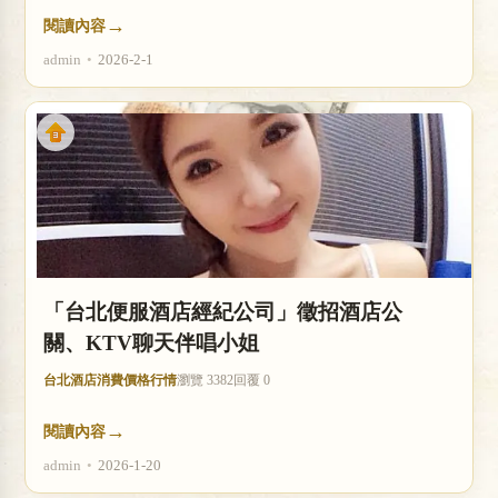
→
閱讀內容
admin
•
2026-2-1
「台北便服酒店經紀公司」徵招酒店公
關、KTV聊天伴唱小姐
台北酒店消費價格行情
瀏覽 3382
回覆 0
→
閱讀內容
admin
•
2026-1-20