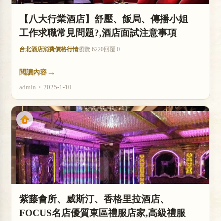
【八大行業酒店】舒壓、飯局、傳播小姐
工作求職常見問題?,酒店面試注意事項
台北酒店消費價格行情
瀏覽 6220
回覆 0
→
閱讀內容
admin
•
2025-1-10
紫藤會所、威斯汀、香格里拉酒店、
FOCUS名店優質東區禮服店家,高級禮服