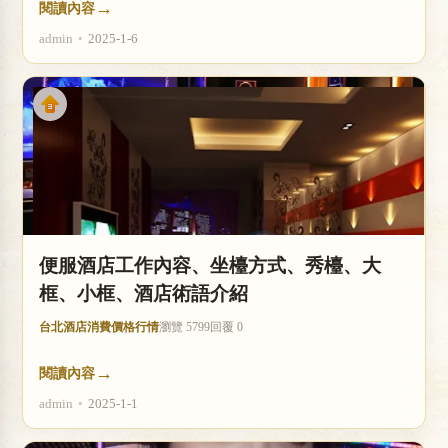
→
閱讀內容
admin
•
2025-1-6
便服酒店工作內容、坐檯方式、秀檯、大
框、小框、酒店術語介紹
台北酒店消費價格行情
瀏覽 5799
回覆 0
→
閱讀內容
admin
•
2025-1-1