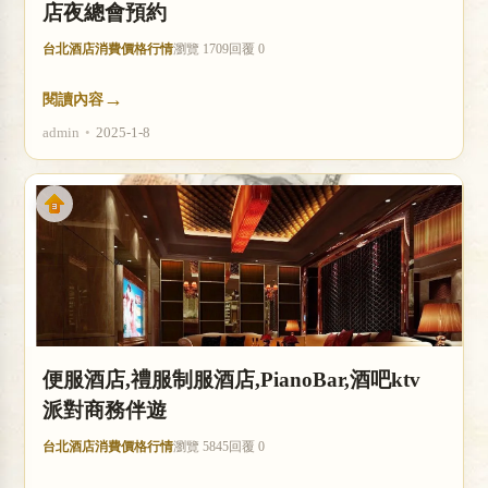
店夜總會預約
台北酒店消費價格行情
瀏覽 1709
回覆 0
→
閱讀內容
admin
•
2025-1-8
便服酒店,禮服制服酒店,PianoBar,酒吧ktv
派對商務伴遊
台北酒店消費價格行情
瀏覽 5845
回覆 0