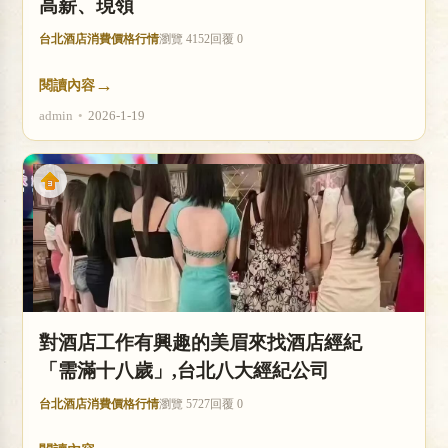
高薪、現領
台北酒店消費價格行情
瀏覽 4152
回覆 0
→
閱讀內容
admin
•
2026-1-19
對酒店工作有興趣的美眉來找酒店經紀
「需滿十八歲」,台北八大經紀公司
台北酒店消費價格行情
瀏覽 5727
回覆 0