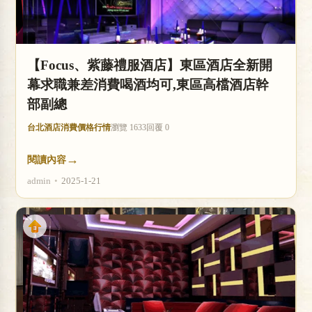
【Focus、紫藤禮服酒店】東區酒店全新開
幕求職兼差消費喝酒均可,東區高檔酒店幹
部副總
台北酒店消費價格行情
瀏覽 1633
回覆 0
→
閱讀內容
admin
•
2025-1-21