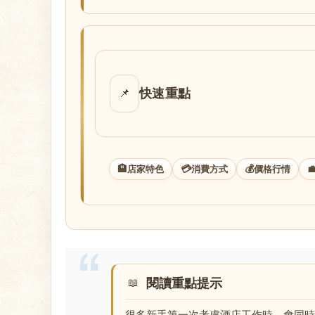
店
快速重點
📌
經
🏨
💳
💰

店家特色
消費方式
價格行情
閱讀重點提示
紀