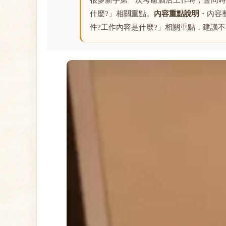
很多新手第一次考慮酒店工作時，會同時
什麼?」相關重點。
內容重點說明
・內容
件?工作內容是什麼?」相關重點，建議