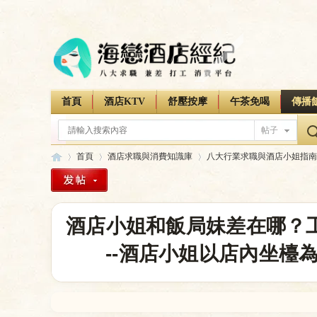
首頁
酒店KTV
舒壓按摩
午茶免喝
傳播
帖子
首頁
酒店求職與消費知識庫
八大行業求職與酒店小姐指南
海
»
›
›
酒店小姐和飯局妹差在哪？
--酒店小姐以店內坐檯