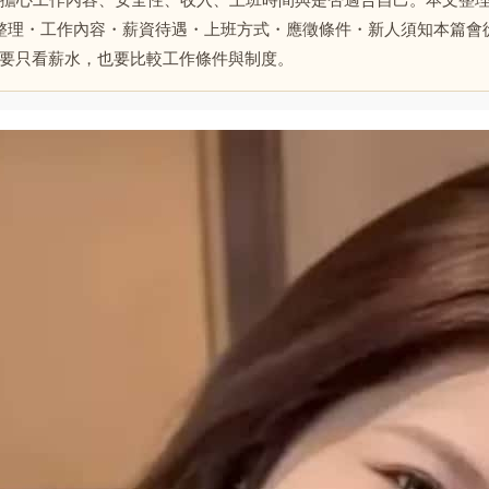
擔心工作內容、安全性、收入、上班時間與是否適合自己。本文整理
整理・工作內容・薪資待遇・上班方式・應徵條件・新人須知本篇會
不要只看薪水，也要比較工作條件與制度。