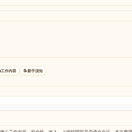

📝
工作內容
新手須知