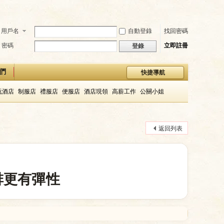
用戶名
自動登錄
找回密碼
密碼
立即註冊
登錄
們
快捷導航
玩酒店
制服店
禮服店
便服店
酒店現領
高薪工作
公關小姐
返回列表
排更有彈性