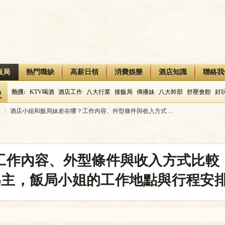
飯局
熱門職缺
高薪日領
消費娛樂
酒店知識
聯絡我
熱搜:
KTV喝酒
酒店工作
八大行業
接飯局
傳播妹
八大幹部
舒壓會館
好
酒店小姐和飯局妹差在哪？工作內容、外型條件與收入方式 ...
›
工作內容、外型條件與收入方式比較
為主，飯局小姐的工作地點與行程安