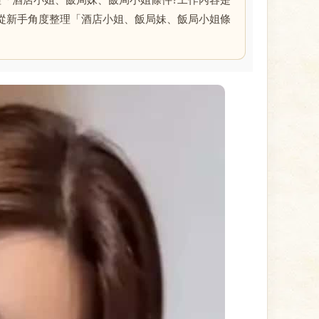
「酒店小姐、飯局妹、飯局小姐條件?工作內容是
從新手角度整理「酒店小姐、飯局妹、飯局小姐條