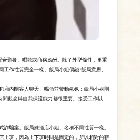
配合聚餐、唱歌或商務應酬。除了外型條件，更重
同工作性質完全一樣、飯局小姐價錢?飯局意思、
包廂內陪客人聊天、喝酒並帶動氣氛；飯局小姐則
時間觀念與自我保護能力都很重要。接受工作以
式詐騙案。飯局妹酒店小姐、名稱不同性質一樣。
店上班，因為上下班時間是固定的，所以相對的薪