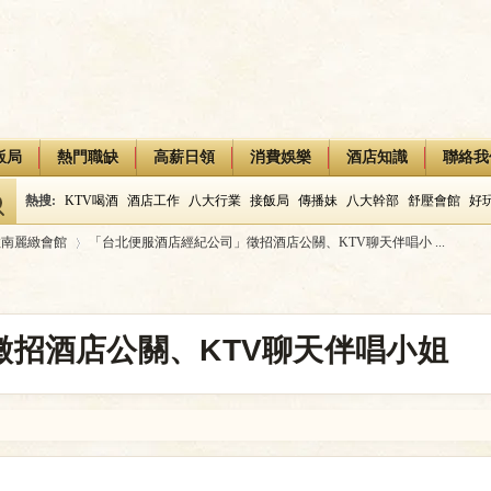
飯局
熱門職缺
高薪日領
消費娛樂
酒店知識
聯絡我
熱搜:
KTV喝酒
酒店工作
八大行業
接飯局
傳播妹
八大幹部
舒壓會館
好
敦南麗緻會館
「台北便服酒店經紀公司」徵招酒店公關、KTV聊天伴唱小 ...
›
招酒店公關、KTV聊天伴唱小姐