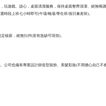
氛，玩遊戲、談心，桌面清潔服務，保持桌面整齊清潔、絕無喝酒
時段上班七小時即可(午場/晚場/學生班/假日兼差班)。
規定核薪，絕無
扣押
(若有急缺可現領)。
。公司也備有專業設計師造型裝扮、美髮彩妝(不用擔心自己不會
。