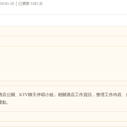
01-20 │ 已瀏覽 3383 次
酒店公關、KTV聊天伴唱小姐」相關酒店工作資訊，整理工作內容、
重點。