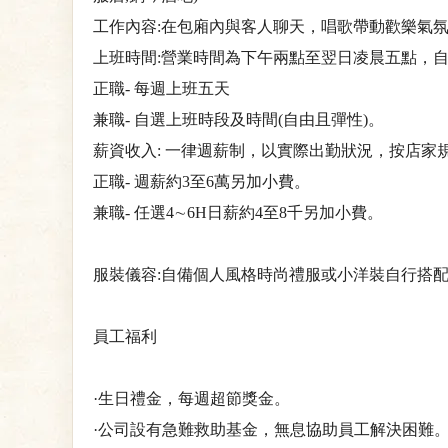
工作內容:在包廂內與客人聊天，唱歌帶動歡樂氣
上班時間:營業時間為下午兩點至翌日凌晨五點，自選
正職- 每週上班五天
兼職- 自選上班時段及時間(自由且彈性)。
薪資收入: 一律週薪制，以實際出勤狀況，按店家
正職- 週薪約3至6萬另加小費。
兼職- 任選4∼6H日薪約4至8千另加小費。
服裝儀容:自備個人風格時尚禮服或小洋裝自行搭配
員工福利
·生日禮金，每週超節獎金。
·公司設有急難救助基金，無息協助員工解決困難