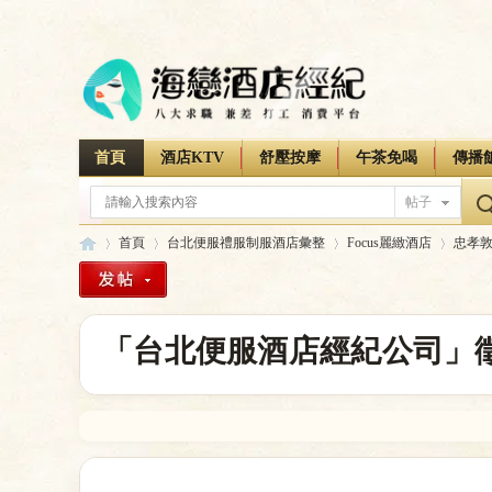
首頁
酒店KTV
舒壓按摩
午茶免喝
傳播
帖子
首頁
台北便服禮服制服酒店彙整
Focus麗緻酒店
忠孝
海
»
›
›
›
「台北便服酒店經紀公司」徵