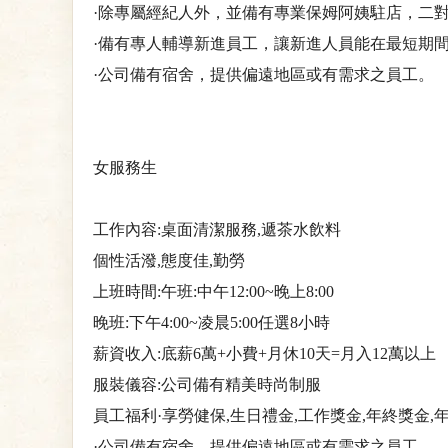
·除專屬經紀人外，並備有專業保姆阿姨駐店，二
·備有專人輔導新進員工，讓新進人員能在最短期
·公司備有宿舍，提供偏遠地區或有需求之員工。
女服務生
工作內容:桌面清潔服務,遞茶水飲料
個性活潑,態度佳,勤勞
上班時間:午班:中午12:00~晚上8:00
晚班:下午4:00~凌晨5:00任選8小時
薪資收入:底薪6萬+小費+月休10天=月入12萬以上
服裝儀容:公司備有精美時尚制服
員工福利·享勞健保,生日禮金,工作獎金,年終獎金,年
·公司備有宿舍，提供偏遠地區或有需求之員工。