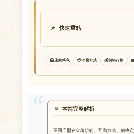
店
快速重點
📌
🏨
💳
💰

店家特色
消費方式
價格行情
經
本篇完整解析
紀
不同店型在穿著規範、互動方式、價格定