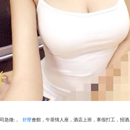
公司急徵:，
舒壓
會館，午茶情人座，酒店上班，寒假打工，招酒