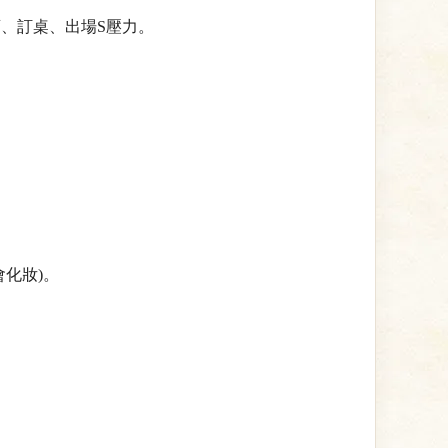
、訂桌、出場S壓力。
化妝)。