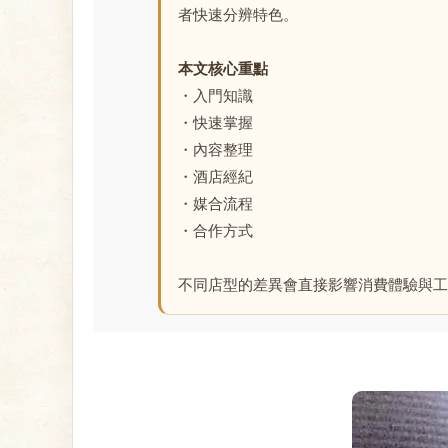
者快速分辨特色。
本文核心重點
・入門知識
・快速掌握
・內容整理
・酒店經紀
・媒合流程
・合作方式
不同店型的差異會直接影響消費體驗與工