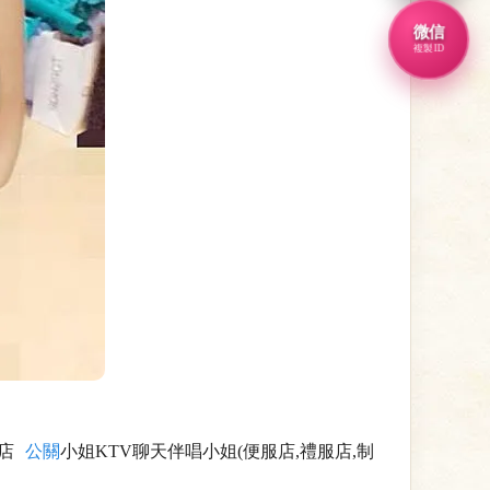
微信
複製ID
店
公關
小姐KTV聊天伴唱小姐(便服店,禮服店,制