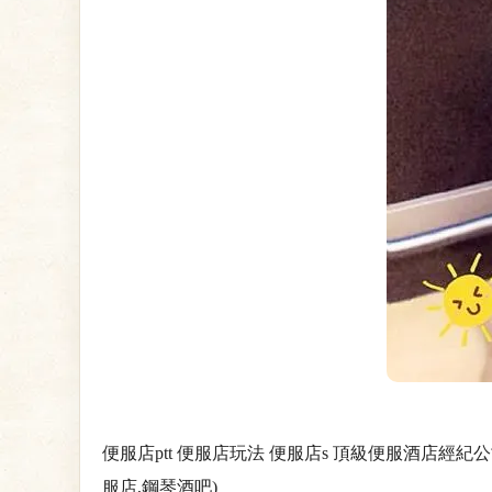
便服店ptt 便服店玩法 便服店s 頂級便服酒店經紀
服店,鋼琴酒吧)