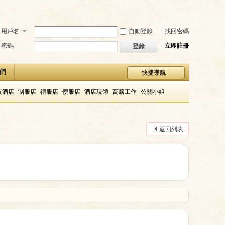
用戶名
自動登錄
找回密碼
密碼
立即註冊
登錄
們
快捷導航
玩酒店
制服店
禮服店
便服店
酒店現領
高薪工作
公關小姐
返回列表