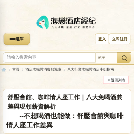
選單
登入
立即註冊
帖子
首頁
酒店求職與消費知識庫
八大行業求職與酒店小姐指南
返回列表
海
»
›
›
舒壓會館、咖啡情人座工作｜八大免喝酒兼
差與現領薪資解析
--不想喝酒也能做：舒壓會館與咖啡
情人座工作差異