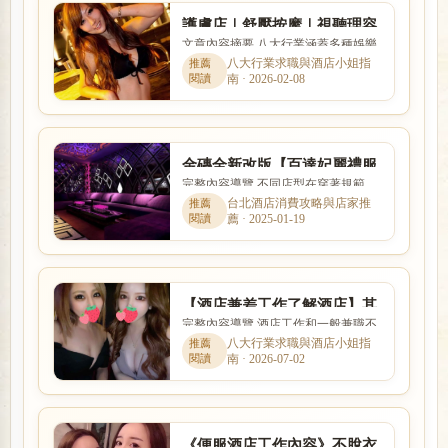
護膚店｜舒壓按摩｜視聽理容
文章內容摘要 八大行業涵蓋多種娛樂
KTV — 三合一頂級會館
服務與工作型態，實際內容、收入模
八大行業求職與酒店小姐指
南 · 2026-02-08
式與風險程度差異很大。本...
金磚全新改版【百達妃麗禮服
完整內容導覽 不同店型在穿著規範、
酒店】開幕求職兼差消費喝酒
互動方式、價格定位與工作要求上都
台北酒店消費攻略與店家推
薦 · 2025-01-19
有差別。本篇以「金磚全新...
【酒店兼差工作了解酒店】其
完整內容導覽 酒店工作和一般兼職不
實沒有想像中恐佈
同，除了薪資之外，也需要了解店家
八大行業求職與酒店小姐指
南 · 2026-07-02
環境、工作型態、班別安排...
《便服酒店工作內容》不脫衣