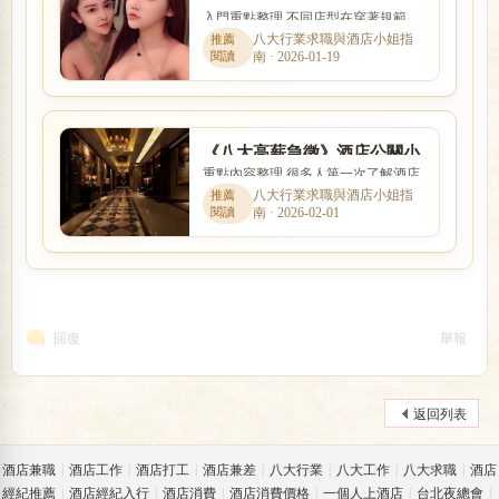
入門重點整理 不同店型在穿著規範、
不秀舞、單純喝酒聊天上檯模
互動方式、價格定位與工作要求上都
八大行業求職與酒店小姐指
式
南 · 2026-01-19
有差別。本篇以「《便服酒...
《八大高薪急徵》酒店公關小
重點內容整理 很多人第一次了解酒店
姐、女服務生、舒壓按摩芳療
工作時，最在意的就是收入怎麼計
八大行業求職與酒店小姐指
師免喝酒
南 · 2026-02-01
算、是否可以日領現領，以及...
回復
舉報
返回列表
酒店兼職
|
酒店工作
|
酒店打工
|
酒店兼差
|
八大行業
|
八大工作
|
八大求職
|
酒店
經紀推薦
|
酒店經紀入行
|
酒店消費
|
酒店消費價格
|
一個人上酒店
|
台北夜總會
|