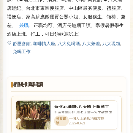
店經紀、台北市東區便服店、中山區最夯便服、禮服店、
禮便店、家高薪應徵優質公關小姐、女服務生、領檯、兼
差、
兼職
、正職均可、酒店長短期工讀、寒假暑假學生
酒店上班、打工，可日領歡迎試上!
舒壓會館
,
咖啡情人座
,
八大免喝酒
,
八大兼差
,
八大現領
,
免喝工作
相關推薦閱讀
台北4h兼職-八大晚上兼差工
主題導讀說明 很多人第一次了解酒店
作免喝酒日領現領
工作時，最在意的就是收入怎麼計
一個人上酒店消費攻略 ·
2025-03-21
算、是否可以日領現領，以及...