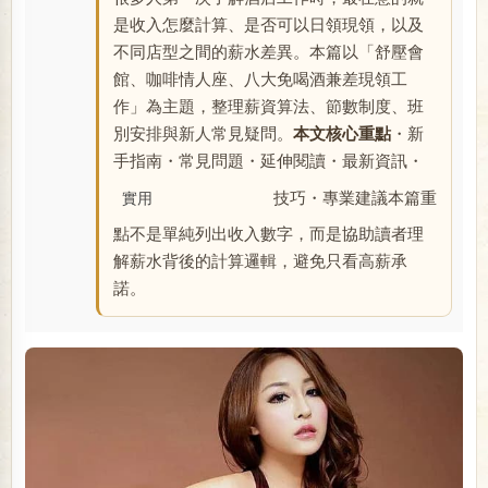
是收入怎麼計算、是否可以日領現領，以及
不同店型之間的薪水差異。本篇以「舒壓會
館、咖啡情人座、八大免喝酒兼差現領工
作」為主題，整理薪資算法、節數制度、班
別安排與新人常見疑問。
本文核心重點
・新
手指南・常見問題・延伸閱讀・最新資訊・
技巧・專業建議本篇重
實用
點不是單純列出收入數字，而是協助讀者理
解薪水背後的計算邏輯，避免只看高薪承
諾。