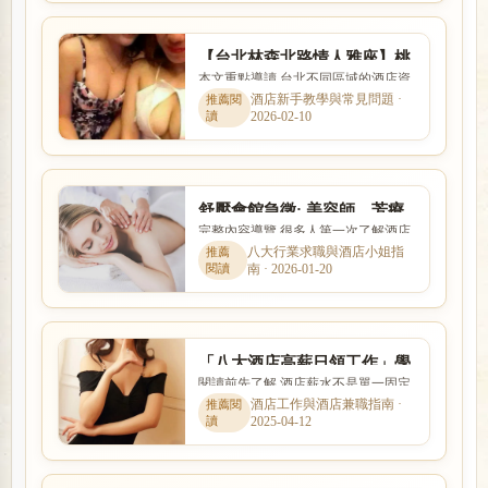
【台北林森北路情人雅座】桃
本文重點導讀 台北不同區域的酒店資
園專櫃美女咖啡情人座免喝酒
訊差異明顯，本文整理「【台北林森
酒店新手教學與常見問題 ·
2026-02-10
北路情人雅座】桃園專櫃美...
舒壓會館急徵: 美容師、芳療
完整內容導覽 很多人第一次了解酒店
師、美容助理薪水現領
工作時，最在意的就是收入怎麼計
八大行業求職與酒店小姐指
南 · 2026-01-20
算、是否可以日領現領，以及...
「八大酒店高薪日領工作」學
閱讀前先了解 酒店薪水不是單一固定
生短期酒店求職打工
數字，而是受到店型、出勤時段、節
酒店工作與酒店兼職指南 ·
2025-04-12
數、客源與個人條件影響。...