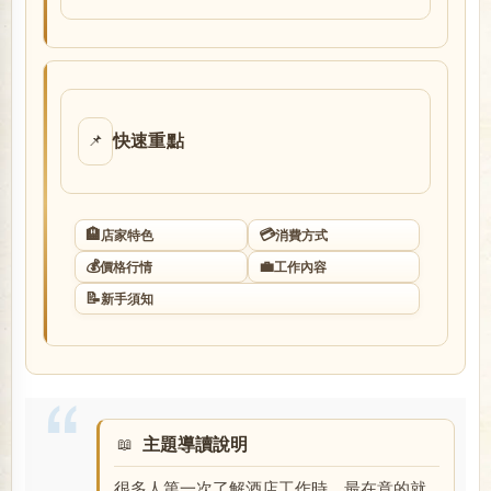
店
快速重點
📌
🏨
💳
店家特色
消費方式
經
💰
💼
價格行情
工作內容
📝
新手須知
主題導讀說明
紀
很多人第一次了解酒店工作時，最在意的就