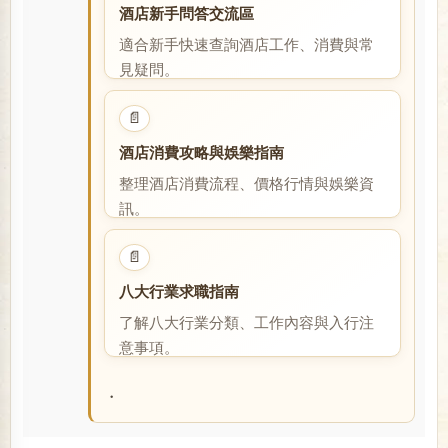
酒店新手問答交流區
適合新手快速查詢酒店工作、消費與常
見疑問。
閱讀全文
📄
酒店消費攻略與娛樂指南
整理酒店消費流程、價格行情與娛樂資
訊。
閱讀全文
📄
八大行業求職指南
了解八大行業分類、工作內容與入行注
意事項。
閱讀全文
・