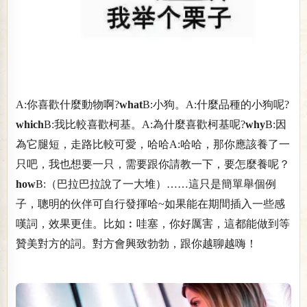
A:你喜歡什麼動物啊?
what
B:小狗。A:什麼品種的小狗呢?
which
B:我比較喜歡柯基。A:為什麼喜歡柯基呢?
why
B:因
為它腿短，走路比較可愛，哈哈A:哈哈，那你應該養了一
只吧，我也想要一只，需要跟你請教一下，要怎麼養呢？
how
B:（巴拉巴拉說了一大堆）……這只是簡單舉個例
子，聰明的伙伴可自行發揮哈~如果能在期間插入一些感
嘆詞，效果更佳。比如︰哇塞，你好厲害，這都能做到等
贊美對方的詞。對方會興致勃勃，跟你越聊越嗨！