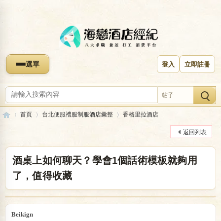
選單
登入
立即註冊
帖子
首頁
台北便服禮服制服酒店彙整
香格里拉酒店
返回列表
海
»
›
›
酒桌上如何聊天？學會1個話術模板就夠用
了，值得收藏
Beikign