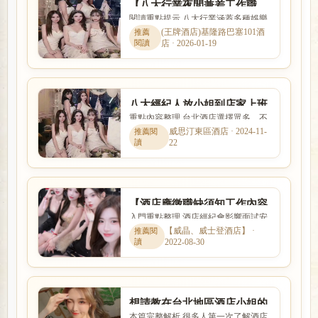
【八大行業夜間兼差工作職
閱讀重點提示 八大行業涵蓋多種娛樂
缺】酒店工作機會求職網
服務與工作型態，實際內容、收入模
(王牌酒店)基隆路巴塞101酒
店 · 2026-01-19
式與風險程度差異很大。本...
八大經紀人放小姐到店家上班
重點內容整理 台北酒店選擇眾多，不
一定要透過經紀公司嗎?
同商圈各有不同定位。本文針對「八
威思汀東區酒店 · 2024-11-
22
大經紀人放小姐到店家上班...
【酒店應徵職缺須知工作內容
入門重點整理 酒店經紀會影響面試安
諮詢】如何選擇酒店經紀人
排、工作介紹、薪資說明與新人安全
【威晶、威士登酒店】 ·
呢？
2022-08-30
感。本文以「【酒店應徵職...
想請教在台北地區酒店小姐的
本篇完整解析 很多人第一次了解酒店