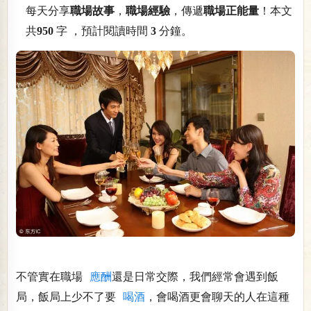
每天分享
職場故事
，
職場經驗
，傳遞
職場正能量
！本文
共
950
字 ，預計閱讀時間
3
分鐘。
不管實在職場
應酬
還是日常交際，我們經常會遇到飯
局，飯局上少不了要
喝酒
，會喝酒更會聊天的人在這種