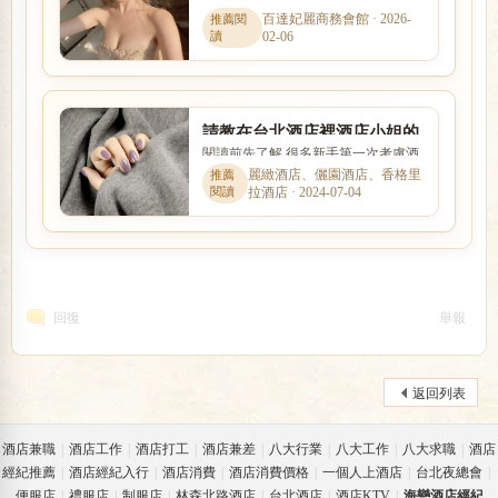
薪水服裝工作內容?
工作時，最在意的就是收入怎麼計
百達妃麗商務會館 · 2026-
02-06
算、是否可以日領現領，以及...
請教在台北酒店裡酒店小姐的
閱讀前先了解 很多新手第一次考慮酒
薪資工作內容?
店工作時，會同時擔心工作內容、安
麗緻酒店、儷園酒店、香格里
拉酒店 · 2024-07-04
全性、收入、上班時間與是...
回復
舉報
返回列表
酒店兼職
|
酒店工作
|
酒店打工
|
酒店兼差
|
八大行業
|
八大工作
|
八大求職
|
酒店
經紀推薦
|
酒店經紀入行
|
酒店消費
|
酒店消費價格
|
一個人上酒店
|
台北夜總會
|
便服店
|
禮服店
|
制服店
|
林森北路酒店
|
台北酒店
|
酒店KTV
|
海戀酒店經紀