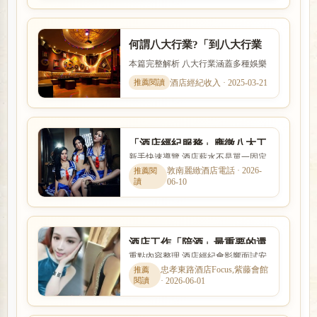
何謂八大行業?「到八大行業
上班該如何選擇」求職平台
本篇完整解析 八大行業涵蓋多種娛樂
服務與工作型態，實際內容、收入模
酒店經紀收入 · 2025-03-21
式與風險程度差異很大。本...
「酒店經紀服務」應徵八大工
新手快速導覽 酒店薪水不是單一固定
作自由彈性上班時間、日領高
數字，而是受到店型、出勤時段、節
敦南麗緻酒店電話 · 2026-
薪
06-10
數、客源與個人條件影響。...
酒店工作「陪酒」最重要的還
重點內容整理 酒店經紀會影響面試安
是要找對八大經紀人
排、工作介紹、薪資說明與新人安全
忠孝東路酒店Focus,紫藤會館
· 2026-06-01
感。本文以「酒店工作「陪...