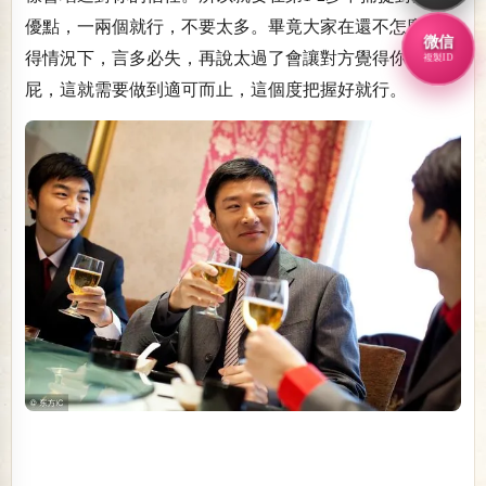
優點，一兩個就行，不要太多。畢竟大家在還不怎麼
熟悉
微信
得情況下，言多必失，再說太過了會讓對方覺得你在拍馬
複製ID
屁，這就需要做到適可而止，這個度把握好就行。