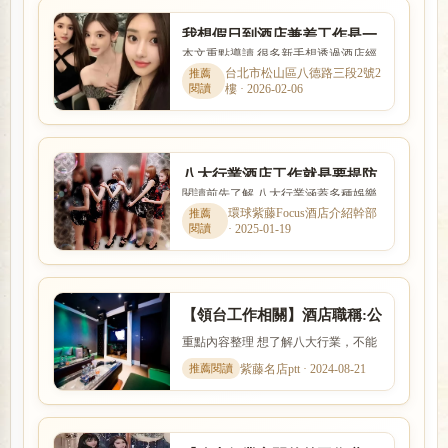
我想假日到酒店兼差工作是一
本文重點導讀 很多新手想透過酒店經
定要找酒店經紀應徵嗎?
紀找工作，卻不清楚經紀是否可靠、
台北市松山區八德路三段2號2
樓 · 2026-02-06
抽成怎麼算。本文整理「我...
八大行業酒店工作就是要提防
閱讀前先了解 八大行業涵蓋多種娛樂
求職陷阱並非如此單純
服務與工作型態，實際內容、收入模
環球紫藤Focus酒店介紹幹部
· 2025-01-19
式與風險程度差異很大。本...
【領台工作相關】酒店職稱:公
關公主坐檯尺度,薪資算法
重點內容整理 想了解八大行業，不能
只看名稱，也要理解實際工作內容、
紫藤名店ptt · 2024-08-21
入行條件、收入差異與安全...