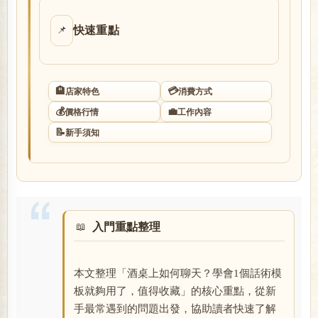
店
快速重點
📌
🏨
💳
店家特色
消費方式
💰
💼
價格行情
工作內容
📝
新手須知
經
入門重點整理
本文整理「酒桌上如何聊天？學會1個話術模
板就夠用了，值得收藏」的核心重點，從新
紀
手最常遇到的問題出發，協助讀者快速了解