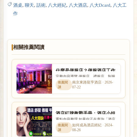
酒桌
,
聊天
,
話術
,
八大經紀
,
八大酒店
,
八大Dcard
,
八大工
作
相關推薦閱讀
什麼是便服店？便服酒店工作
完整內容導覽 便服店、禮服店、制服
內容、消費方式與玩法完整介
店與日式酒吧的消費方式、工作內容
南京東路龍亨酒店 · 2026-
紹
07-22
與客群定位都不相同。本文...
酒店紅牌教戰手冊：酒店小姐
重點內容整理 如果你正在查詢「酒店
要如何抓住客人的心?
紅牌教戰手冊：酒店小姐要如何抓住
如何成為酒店經紀 · 2024-
08-26
客人的心?」，本篇會用較容...