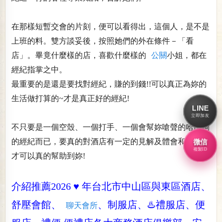
在那樣短暫交會的片刻，便可以看得出，這個人，是不是
上班的料。雙方談妥後，按照她們的外在條件－「看
店」。畢竟什麼樣的店，喜歡什麼樣的
公關
小姐，都在
經紀指掌之中。
最重要的是還是要找對經紀，賺的到錢!!可以真正為妳的
生活做打算的~才是真正好的經紀!
LINE
立即加友
不只要是一個空殼、一個打手、一個會幫妳嗆聲的哈巴狗
的經紀而已，要真的對酒店有一定的見解及體會和認知!!
微信
複製ID
才可以真的幫助到妳!
介紹推薦2026 ♥️ 年台北市中山區與東區酒店、
舒壓會館、
、制服店、♨️禮服店、便
聊天會所