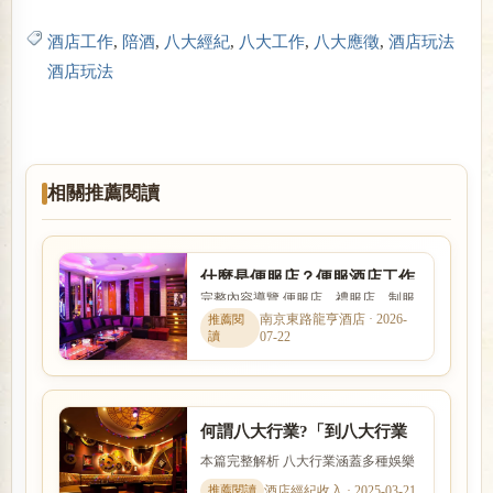
酒店工作
,
陪酒
,
八大經紀
,
八大工作
,
八大應徵
,
酒店玩法
酒店玩法
相關推薦閱讀
什麼是便服店？便服酒店工作
完整內容導覽 便服店、禮服店、制服
內容、消費方式與玩法完整介
店與日式酒吧的消費方式、工作內容
南京東路龍亨酒店 · 2026-
紹
07-22
與客群定位都不相同。本文...
何謂八大行業?「到八大行業
上班該如何選擇」求職平台
本篇完整解析 八大行業涵蓋多種娛樂
服務與工作型態，實際內容、收入模
酒店經紀收入 · 2025-03-21