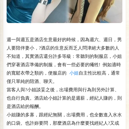
週一與週五是酒店生意最好的時候，因為週六、週日，男
人要陪伴妻小，?酒店的生意反而乏人問津絕大多數的人
不知道，其實酒店還分許多等級：常聽到的制服店，小姐
們穿著酒店準備的制服，會有一些必要的犧牲! 例如適時
的寬鬆衣帶之類的，便服店的
小姐
自主性比較高，通常
僅只單純的陪酒、聊天。
當客人與?小姐談妥之後，出場費用與行為則另外計算、
也自行負責。酒店給小姐計算的是週薪，經紀人賺的，則
是酒店給的報酬。
小姐賺的多寡，跟經紀無關，出場費用，也全數進入水水
的口袋。也許妳要問，那麼酒店為什麼要找經紀人?又或