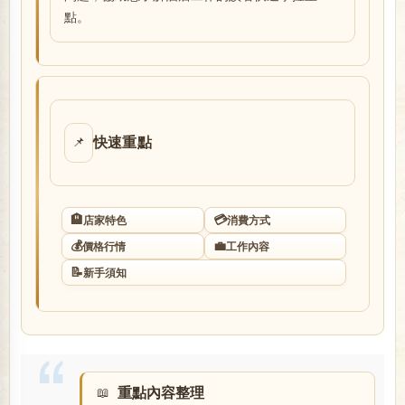
點。
店
快速重點
📌
經
🏨
💳
店家特色
消費方式
💰
💼
價格行情
工作內容
📝
新手須知
紀
重點內容整理