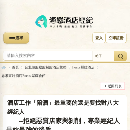
選單
登入
立即註冊
帖子
首頁
台北便服禮服制服酒店彙整
Focus麗緻酒店
忠孝東路酒店Focus,紫藤會館
返回列表
海
»
›
›
›
酒店工作「陪酒」最重要的還是要找對八大
經紀人
--拒絕惡質店家與剝削，專業經紀人
是妳最強的後盾