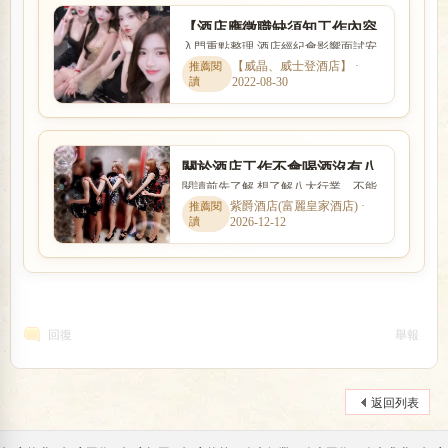
【酒店應徵職缺須知工作內容
入門重點整理 酒店經紀會影響面試安
諮詢】如何選擇酒店經紀人
排、工作介紹、薪資說明與新人安全
【威晶、威士登酒店】 ·
呢？
2022-08-30
感。本文以「【酒店應徵職...
關於酒店工作不會喝酒沒有八
閱讀前先了解 想了解八大行業，不能
大行業經驗手腕怎麼辦?
只看名稱，也要理解實際工作內容、
紫爵酒店(富麗皇家酒店) ·
2026-12-12
入行條件、收入差異與安全...
回復
舉報
返回列表