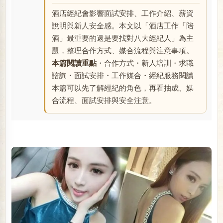
酒店經紀會影響面試安排、工作介紹、薪資
說明與新人安全感。本文以「酒店工作「陪
酒」最重要的還是要找對八大經紀人」為主
題，整理合作方式、媒合流程與注意事項。
本篇閱讀重點
・合作方式・新人培訓・求職
諮詢・面試安排・工作媒合・經紀服務閱讀
本篇可以先了解經紀的角色，再看抽成、媒
合流程、面試安排與安全注意。