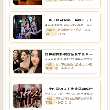
式與風險程度差異很大。本...
「酒店經紀服務」應徵八大工
新手快速導覽 酒店薪水不是單一固定
作自由彈性上班時間、日領高
數字，而是受到店型、出勤時段、節
敦南麗緻酒店電話 · 2026-
薪
06-10
數、客源與個人條件影響。...
我想假日到酒店兼差工作是一
本文重點導讀 很多新手想透過酒店經
定要找酒店經紀應徵嗎?
紀找工作，卻不清楚經紀是否可靠、
台北市松山區八德路三段2號2
樓 · 2026-02-06
抽成怎麼算。本文整理「我...
八大行業酒店工作就是要提防
閱讀前先了解 八大行業涵蓋多種娛樂
求職陷阱並非如此單純
服務與工作型態，實際內容、收入模
環球紫藤Focus酒店介紹幹部
· 2025-01-19
式與風險程度差異很大。本...