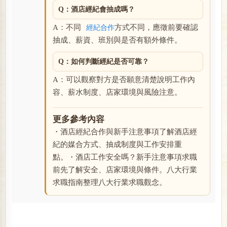
Q：酒店經紀會抽成嗎？
A：不同
方式不同，應徵前要確認
經紀合作
抽成、薪資、班別與是否有額外條件。
Q：如何判斷經紀是否可靠？
A：可以觀察對方是否願意清楚說明工作內
容、薪水制度、店家環境與風險注意。
更多參考內容
・酒店經紀合作與新手注意事項了解酒店經
紀的媒合方式、抽成制度與工作安排重
點。・酒店工作安全嗎？新手注意事項求職
前先了解安全、店家環境與條件。八大行業
求職指南整理八大行業求職觀念。