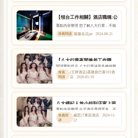
【領台工作相關】酒店職稱:公
關公主坐檯尺度,薪資算法
重點內容整理 想了解八大行業，不能
只看名稱，也要理解實際工作內容、
紫藤名店ptt · 2024-08-21
入行條件、收入差異與安全...
【八大行業夜間兼差工作職
閱讀重點提示 八大行業涵蓋多種娛樂
缺】酒店工作機會求職網
服務與工作型態，實際內容、收入模
(王牌酒店)基隆路巴塞101酒
店 · 2026-01-19
式與風險程度差異很大。本...
八大經紀人放小姐到店家上班
重點內容整理 台北酒店選擇眾多，不
一定要透過經紀公司嗎?
同商圈各有不同定位。本文針對「八
威思汀東區酒店 · 2024-11-
22
大經紀人放小姐到店家上班...