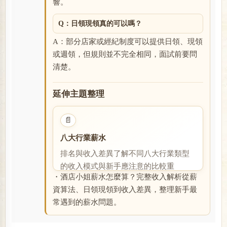
響。
Q：日領現領真的可以嗎？
A：部分店家或經紀制度可以提供日領、現領
或週領，但規則並不完全相同，面試前要問
清楚。
延伸主題整理
📄
八大行業薪水
排名與收入差異了解不同八大行業類型
的收入模式與新手應注意的比較重
・酒店小姐薪水怎麼算？完整收入解析從薪
點。・酒店工作安全嗎？新手注意事項
資算法、日領現領到收入差異，整理新手最
整理上班前需要確認的安全與工作制
常遇到的薪水問題。
度。