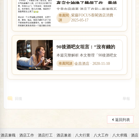
夜店女神換了幾個工作，最後
文章內容摘要 酒店工作和一般兼職不
還是回到夜店，因為掙錢多
同，除了薪資之外，也需要了解店家
紫藤FOCUS香閣酒店消費 ·
2025-05-17
環境、工作型態、班別安排...
90後酒吧女坦言︰“沒有錢的
女人，才容易上有錢人的當”
本篇完整解析 本文整理「90後酒吧女
坦言︰“沒有錢的女人，才容易上有錢
金昌酒店 · 2020-11-10
人的當”」的核心重點，...
回復
舉報
返回列表
酒店兼職
|
酒店工作
|
酒店打工
|
酒店兼差
|
八大行業
|
八大工作
|
八大求職
|
酒店