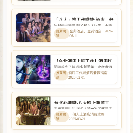
「八大」找工作職缺:酒店、舒
完整內容導覽 想了解八大行業，不能
壓按摩、美容師、休閒聊天會
只看名稱，也要理解實際工作內容、
金典酒店、金荷酒店 · 2026-
館
06-11
入行條件、收入差異與安全...
【台北酒店上班工作】酒店打
閱讀前先了解 很多新手第一次考慮酒
工心得,酒店小姐心酸報你知
店工作時，會同時擔心工作內容、安
酒店工作與酒店兼職指南 ·
2026-02-01
全性、收入、上班時間與是...
台北4h兼職-八大晚上兼差工
主題導讀說明 很多人第一次了解酒店
作免喝酒日領現領
工作時，最在意的就是收入怎麼計
一個人上酒店消費攻略 ·
2025-03-21
算、是否可以日領現領，以及...