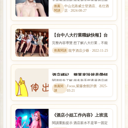
主題導讀說明 很多新手想透過酒店經
大行業上班工作的人
紀找工作，卻不清楚經紀是否可靠、
中山北路威士登酒店、名仕酒
店 · 2024-08-27
抽成怎麼算。本文整理「酒...
【台中八大行業職缺快報】台
北酒店小姐兼差打工
完整內容導覽 想了解八大行業，不能
只看名稱，也要理解實際工作內容、
龍亨酒店少爺 · 2022-11-25
入行條件、收入差異與安全...
酒店經紀，簡單來說就是帶領
閱讀前先了解 很多新手想透過酒店經
小姐進入八大行業的人
紀找工作，卻不清楚經紀是否可靠、
Focus,紫藤會館評價 · 2025-
03-21
抽成怎麼算。本文整理「酒...
《酒店小姐工作內容》上班流
程節數與薪水介紹
閱讀重點提示 酒店薪水不是單一固定