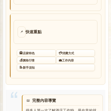
店
快速重點
📌
🏨
💳
店家特色
消費方式
經
💰
💼
價格行情
工作內容
📝
新手須知
完整內容導覽
紀
很多人第一次了解酒店工作時，最在意的就