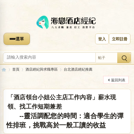
選單
登入
立即註冊
帖子
首頁
酒店經紀與求職專區
台北酒店經紀推薦
返回列表
海
»
›
›
「酒店領台小姐公主店工作內容」薪水現
領、找工作短期兼差
--靈活調配您的時間：適合學生的彈
性排班，挑戰高於一般工讀的收益