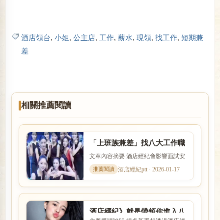
閱讀全文
酒店領台
,
小姐
,
公主店
,
工作
,
薪水
,
現領
,
找工作
,
短期兼
差
相關推薦閱讀
「上班族兼差」找八大工作職
缺－2026年8月海戀娛樂經紀
文章內容摘要 酒店經紀會影響面試安
公司
排、工作介紹、薪資說明與新人安全
酒店經紀ptt · 2026-01-17
感。本文以「「上班族兼差...
酒店經紀》就是帶領你進入八