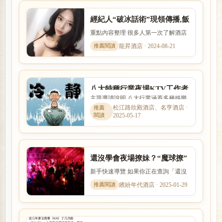
經紀人“破冰話術”現領傳播,飯
局舒壓,摸摸茶理k讓你和客人
重點內容整理 很多人第一次了解酒店
“熟”起來
工作時，最在意的就是收入怎麼計
龍昇酒店 · 2024-08-21
算、是否可以日領現領，以及...
八大特種行業夜場KTV工作者
主題導讀說明 八大行業涵蓋多種娛樂
說話的八個技巧，助你水漲船
服務與工作型態，實際內容、收入模
松江路欣殿酒店、名亨酒店 ·
高
2025-05-17
式與風險程度差異很大。本...
還沒學會夜場撩妹？“魔球撩”
文化送你撩妹神技
新手快速導覽 如果你正在查詢「還沒
學會夜場撩妹？“魔球撩”文化送你撩
繽紛年代酒店 · 2025-01-29
妹神技」，本篇會用較容...