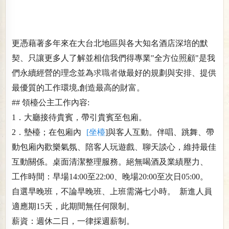
更憑藉著多年來在大台北地區與各大知名酒店深培的默
契、只讓更多人了解並相信我們得專業"全方位照顧"是我
們永續經營的理念並為
求職者
做最好的規劃與安排、提供
最優質的工作環境,創造最高的財富。
## 領檯公主工作內容:
1．大廳接待貴賓，帶引貴賓至包廂。
2．墊檯；在包廂內
[坐檯
]與客人互動。伴唱、跳舞、帶
動包廂內歡樂氣氛、陪客人玩遊戲、聊天談心，維持最佳
互動關係。桌面清潔整理服務。絕無喝酒及業績壓力、
工作時間：早場14:00至22:00、晚場20:00至次日05:00。
自選早晚班，不論早晚班、上班需滿七小時。 新進人員
適應期15天，此期間無任何限制。
薪資：週休二日，一律採週薪制。