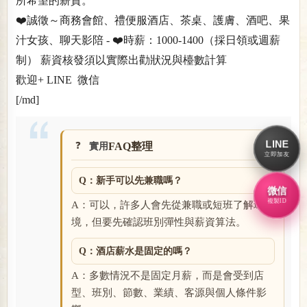
所希望的薪資。
❤️誠徵～商務會館、禮便服酒店、茶桌、護膚、酒吧、果
汁女孩、聊天影陪 - ❤️時薪：1000-1400（採日領或週薪
制） 薪資核發須以實際出勸狀況與檯數計算
歡迎+ LINE 微信
[/md]
LINE
FAQ整理
實用
立即加友
Q：新手可以先兼職嗎？
微信
複製ID
A：可以，許多人會先從兼職或短班了解環
境，但要先確認班別彈性與薪資算法。
Q：酒店薪水是固定的嗎？
A：多數情況不是固定月薪，而是會受到店
型、班別、節數、業績、客源與個人條件影