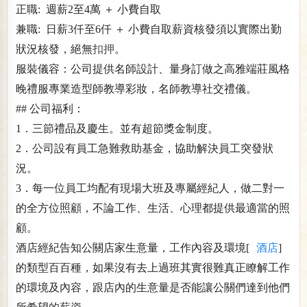
正職: 週薪2至4萬 ＋ 小費自取
兼職: 日薪3仟至6仟 ＋ 小費自取薪資核發須以實際出勤
狀況核發，絕無
扣押
。
服裝儀容：公司提供名師設計、量身訂做之高雅端莊風格
晚禮服專業造型師教導彩妝，名師教導社交禮儀。
## 公司福利：
1．三節禮品及慶生。並有超節獎金制度。
2．公司設有員工急難救助基金，協助解決員工突發狀
況。
3．每一位員工均配有現場大班及專屬經紀人，做二對一
的全方位照顧，不論工作、生活、心理都提供最適當的照
顧。
酒店經紀告知公關店家生意量，工作內容及環境[
酒店
]
的類型百百種，如果沒有去上過班其實很難真正瞭解工作
的環境及內容，跟店內的生意量是否能讓公關們達到他們