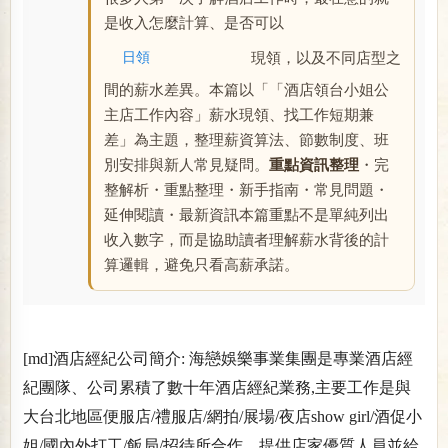
是收入怎麼計算、是否可以
日領
現領，以及不同店型之
間的薪水差異。本篇以「「酒店領台小姐公
主店工作內容」薪水現領、找工作短期兼
差」為主題，整理薪資算法、節數制度、班
別安排與新人常見疑問。
重點資訊整理
・完
整解析・重點整理・新手指南・常見問題・
延伸閱讀・最新資訊本篇重點不是單純列出
收入數字，而是協助讀者理解薪水背後的計
算邏輯，避免只看高薪承諾。
[md]酒店經紀公司簡介: 海戀娛樂事業集團是專業酒店經
紀團隊、公司累積了數十年酒店經紀業務,主要工作是與
大台北地區便服店/禮服店/網拍/展場/夜店show girl/酒促小
姐/國內外打工/飯局/招待所合作、提供店家優質人員並給