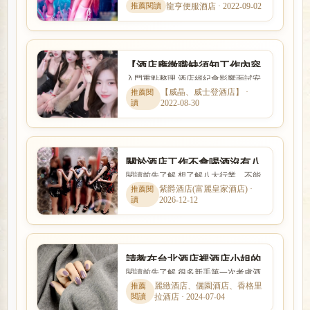
數字，而是受到店型、出勤時段、節
龍亨便服酒店 · 2022-09-02
數、客源與個人條件影響。...
【酒店應徵職缺須知工作內容
入門重點整理 酒店經紀會影響面試安
諮詢】如何選擇酒店經紀人
排、工作介紹、薪資說明與新人安全
【威晶、威士登酒店】 ·
呢？
2022-08-30
感。本文以「【酒店應徵職...
關於酒店工作不會喝酒沒有八
閱讀前先了解 想了解八大行業，不能
大行業經驗手腕怎麼辦?
只看名稱，也要理解實際工作內容、
紫爵酒店(富麗皇家酒店) ·
2026-12-12
入行條件、收入差異與安全...
請教在台北酒店裡酒店小姐的
閱讀前先了解 很多新手第一次考慮酒
薪資工作內容?
店工作時，會同時擔心工作內容、安
麗緻酒店、儷園酒店、香格里
拉酒店 · 2024-07-04
全性、收入、上班時間與是...