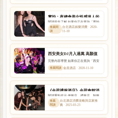
實拍︰夜總會美女性感迷人的
閱讀前先了解 如果你正在查詢「實拍
一面你見過嗎？你能打幾分！
︰夜總會美女性感迷人的一面你見過
台北酒店娛樂消費 · 2020-
11-10
嗎？你能打幾分！」，本篇...
西安美女DJ月入過萬 高顏值
與“範爺”媲美
完整內容導覽 如果你正在查詢「西安
美女DJ月入過萬 高顏值與“範爺”媲
金昌酒店 · 2020-11-10
美」，本篇會用較容易理解...
《金荷禮服酒店》金荷會館消
閱讀重點提示 便服店、禮服店、制服
費、復興北路上酒店
店與日式酒吧的消費方式、工作內容
台北酒店消費攻略與店家推
薦 · 2025-03-23
與客群定位都不相同。本文...