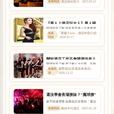
酒店經紀收入 · 2025-03-21
式與風險程度差異很大。本...
【男人上酒店玩女人】男人喝
閱讀前先了解 很多新手第一次考慮酒
酒去酒店找妹喜歡燈紅酒綠夜
店工作時，會同時擔心工作內容、安
「紫藤,Focus」酒店幹部介紹
生活
· 2026-01-17
全性、收入、上班時間與是...
關於酒店工作不會喝酒沒有八
閱讀前先了解 想了解八大行業，不能
大行業經驗手腕怎麼辦?
只看名稱，也要理解實際工作內容、
紫爵酒店(富麗皇家酒店) ·
2026-12-12
入行條件、收入差異與安全...
還沒學會夜場撩妹？“魔球撩”
文化送你撩妹神技
新手快速導覽 如果你正在查詢「還沒
學會夜場撩妹？“魔球撩”文化送你撩
繽紛年代酒店 · 2025-01-29
妹神技」，本篇會用較容...