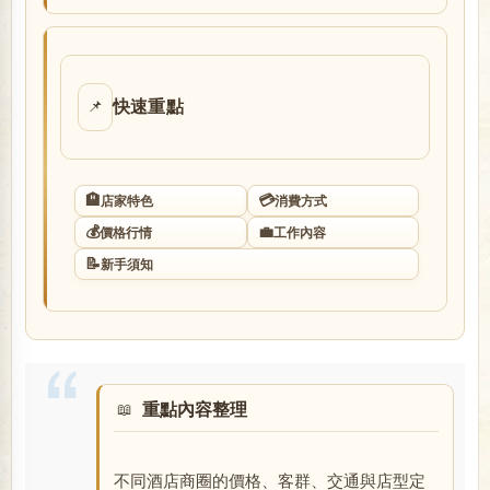
店
快速重點
📌
🏨
💳
店家特色
消費方式
💰
💼
價格行情
工作內容
經
📝
新手須知
重點內容整理
紀
不同酒店商圈的價格、客群、交通與店型定