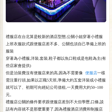
禮服店在台北算是較新的酒店型態,公關小姐穿著小禮服
上班衣服款式跟便服店差不多、公關也須自己準備上班的
服裝
穿著為小禮服,洋裝,套裝,鞋子都以魚口鞋或是包鞋為主(有
些店家會提供)
但是治裝費沒有便服店來的高,因為不需要像
便服店
一樣
需注重行頭,如果以正職5天班,準備大約五套洋裝或小禮服
就可以了、初期可向經紀公司借租,一天費用大約50~100
元。
禮服店公關的條件要求跟便服店差別不大但學歷,口條,談
話有內容就不是那麼重要了,因為禮服酒店消費和制服店