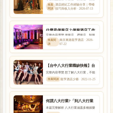
費」禮服店尺度營運制度規範
店與日式酒吧的消費方式、工作內容
酒店經紀工作經驗分享｜帶檯
技巧與收入分析 · 2026-07-13
與客群定位都不相同。本文...
什麼是便服店？便服酒店工作
完整內容導覽 便服店、禮服店、制服
內容、消費方式與玩法完整介
店與日式酒吧的消費方式、工作內容
南京東路龍亨酒店 · 2026-
紹
07-22
與客群定位都不相同。本文...
【台中八大行業職缺快報】台
北酒店小姐兼差打工
完整內容導覽 想了解八大行業，不能
只看名稱，也要理解實際工作內容、
龍亨酒店少爺 · 2022-11-25
入行條件、收入差異與安全...
何謂八大行業?「到八大行業
上班該如何選擇」求職平台
本篇完整解析 八大行業涵蓋多種娛樂
服務與工作型態，實際內容、收入模