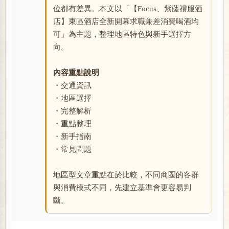
位都有差異。本文以「【Focus、紫藤禮服酒
店】東區酒店全新開幕求職兼差消費喝酒均
可」為主題，整理地區特色與新手選擇方
向。
內容重點說明
・交通資訊
・地區選擇
・完整解析
・重點整理
・新手指南
・常見問題
地區型文章重點在於比較，不同商圈的客群
與消費模式不同，先建立基準會更容易判
斷。