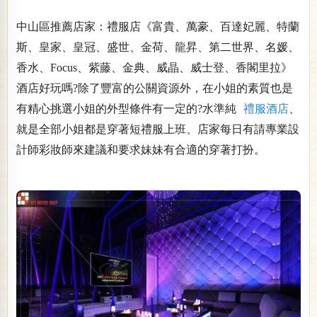
中山區推薦店家：禮服店《富貴、萬豪、百達妃麗、特蘭
斯、皇家、皇冠、盛世、金荷、龍昇、第二世界、名媛、
香水、Focus、紫藤、金典、威晶、威士登、香閣里拉》
酒店好玩嗎?除了豐富的公關資源外，在小姐的素質也是
有精心挑選小姐的外型條件有一定的?水準純
禮服酒店
、
就是全部小姐都是穿著短禮服上班、店家每日有請專業設
計師彩妝師來建議和要求妹妹有合適的穿著打扮。