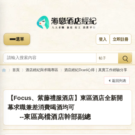
選單
登入
立即註冊
帖子
首頁
酒店經紀與求職專區
酒店經紀Dcard心得｜真實工作經驗分享
返回列表
海
»
›
›
【Focus、紫藤禮服酒店】東區酒店全新開
幕求職兼差消費喝酒均可
--東區高檔酒店幹部副總