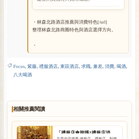
閱讀全文
・林森北路酒店推薦與消費特色[/url]
整理林森北路商圈特色與酒店選擇方向。
・
Focus
,
紫藤
,
禮服酒店
,
東區酒店
,
求職
,
兼差
,
消費
,
喝酒
,
八大喝酒
相關推薦閱讀
「禮服店會脫嗎?禮服店消
文章內容摘要 便服店、禮服店、制服