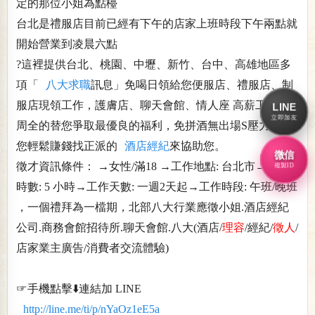
定的那位小姐為點檯
台北是禮服店目前已經有下午的店家上班時段下午兩點就
開始營業到凌晨六點
?這裡提供台北、桃園、中壢、新竹、台中、高雄地區多
項「
八大求職
訊息」免喝日領給您便服店、禮服店、制
服店現領工作，護膚店、聊天會館、情人座 高薪工作，
LINE
立即加友
周全的替您爭取最優良的福利，免拼酒無出場S壓力，讓
您輕鬆賺錢找正派的
酒店經紀
來協助您。
微信
徵才資訊條件： →女性/滿18 →工作地點: 台北市→工作
複製ID
時數: 5 小時→工作天數: 一週2天起→工作時段: 午班/晚班
，一個禮拜為一檔期，北部八大行業應徵小姐.酒店經紀
公司.商務會館招待所.聊天會館.八大(酒店/
理容
/經紀/
徵人
/
店家業主廣告/消費者交流體驗)
☞手機點擊⬇️連結加 LINE
http://line.me/ti/p/nYaOz1eE5a