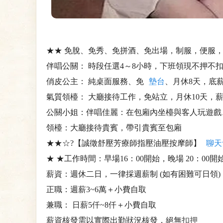
★★ 免脫、免秀、免拼酒、免出場，制服，便服，禮
伴唱公關： 時段任選4～8小時，下班領現不押不扣，日保8
俏皮公主： 純桌面服務、免
墊台
、月休8天，底薪
氣質領檯： 大廳接待工作，免站立，月休10天，薪
公關小姐：伴唱佳麗：在包廂內坐檯與客人玩遊戲
領檯：大廳接待貴賓，帶引貴賓至包廂
★★☆?【誠徵舒壓芳療師指壓油壓按摩師】
聊天
★ ★工作時間：早場16：00開始，晚場 20：00開
薪資：週休二日，一律採週薪制 (如有困難可日領)
正職：週薪3~6萬＋小費自取
兼職： 日薪5仟~8仟＋小費自取
薪資核發需以實際出勤狀況核發，絕無
扣押