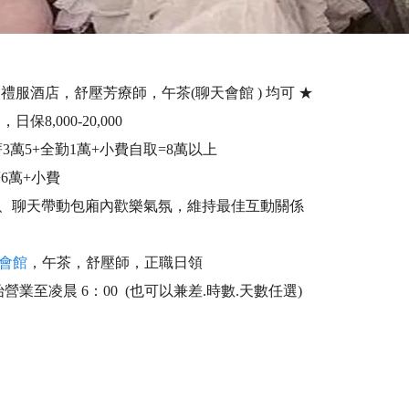
服酒店，舒壓芳療師，午茶(聊天會館 ) 均可 ★
,000-20,000
3萬5+全勤1萬+小費自取=8萬以上
6萬+小費
、聊天帶動包廂內歡樂氣氛，維持最佳互動關係
會館
，午茶，舒壓師，正職日領
始營業至凌晨 6：00 (也可以兼差.時數.天數任選)