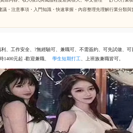
實際內容、收入模式與風險程度差異很大。本文整理「【八大行業
建議・注意事項・入門知識・快速掌握・內容整理先理解行業分類與
利、工作安全、?無經驗可、兼職可、不需簽約、可先試做、可日領
小時1400元起 -歡迎兼職、
學生短期打工
、上班族兼職皆可。