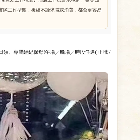
夜間兼差工作職缺】酒店工作機會求職網」相關知
實際工作型態，後續不論求職或消費，都會更容易
、專屬經紀保母!午場／晚場／時段任選( 正職 /