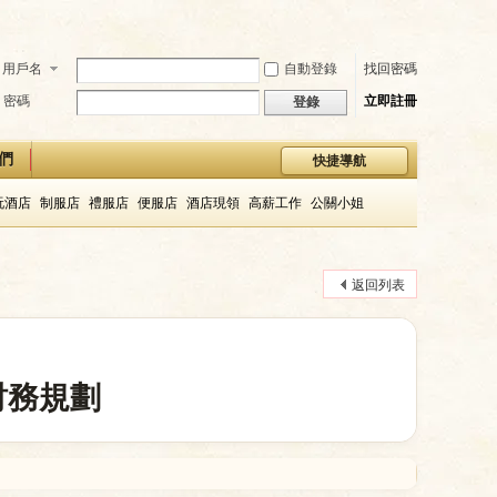
用戶名
自動登錄
找回密碼
密碼
立即註冊
登錄
們
快捷導航
玩酒店
制服店
禮服店
便服店
酒店現領
高薪工作
公關小姐
返回列表
財務規劃