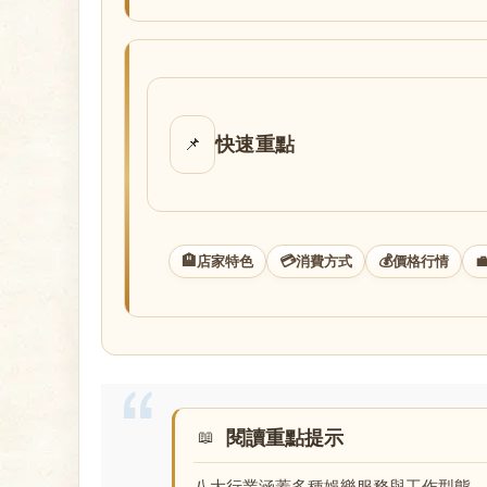
店
快速重點
📌
經
🏨
💳
💰

店家特色
消費方式
價格行情
閱讀重點提示
紀