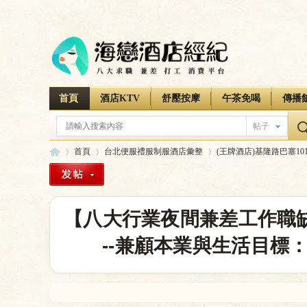
首頁
酒店KTV
舒壓按摩
午茶免喝
傳播
帖子
首頁
台北便服禮服制服酒店彙整
(王牌酒店)基隆路巴塞10
海
»
›
›
【八大行業夜間兼差工作職
--兼顧本業與生活目標