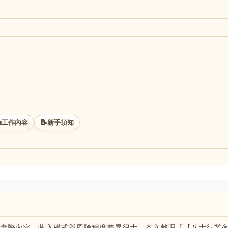

📝
工作內容
新手須知