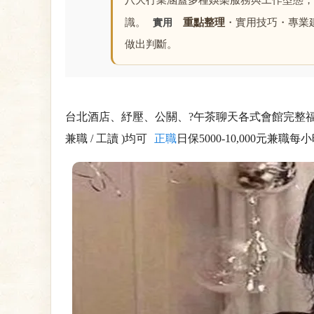
八大行業涵蓋多種娛樂服務與工作型態，
識。
重點整理
・實用技巧・專業
實用
做出判斷。
台北酒店、紓壓、公關、?午茶聊天各式會館完整福
兼職 / 工讀 )均可
正職
日保5000-10,000元兼職每