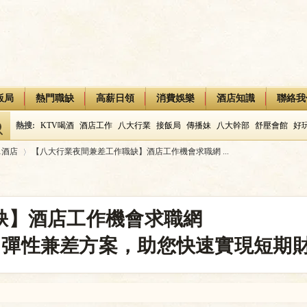
飯局
熱門職缺
高薪日領
消費娛樂
酒店知識
聯絡我
熱搜:
KTV喝酒
酒店工作
八大行業
接飯局
傳播妹
八大幹部
舒壓會館
好
1酒店
【八大行業夜間兼差工作職缺】酒店工作機會求職網 ...
›
缺】酒店工作機會求職網
：彈性兼差方案，助您快速實現短期