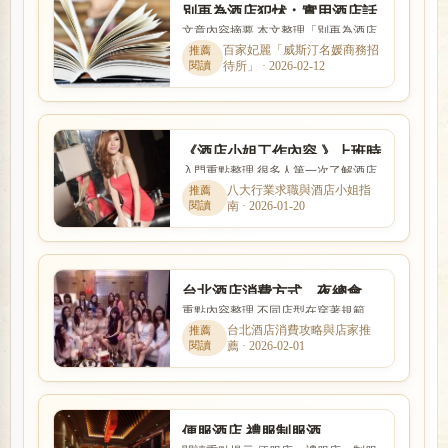
別再為酒店犯怵︰實用酒店話
文章內容摘要 本文整理「別再為酒店
術，你值得擁有
犯怵︰實用酒店話術，你值得擁有」
百家妃麗「威斯汀名媛商務招
待所」 · 2026-02-12
的核心重點，從新手最常遇...
《酒店小姐工作內容 》上班時
入門重點整理 很多人第一次了解酒店
間、薪水收入、出場接S性交
工作時，最在意的就是收入怎麼計
八大行業求職與酒店小姐指
易問題?
南 · 2026-01-20
算、是否可以日領現領，以及...
台北酒店消費方式、夜總會、
重點內容整理 不同店型在穿著規範、
陪酒小姐、制服店、禮服店、
互動方式、價格定位與工作要求上都
台北酒店消費攻略與店家推
便服店推薦
薦 · 2026-02-01
有差別。本篇以「台北酒店...
便服酒店,禮服制服酒