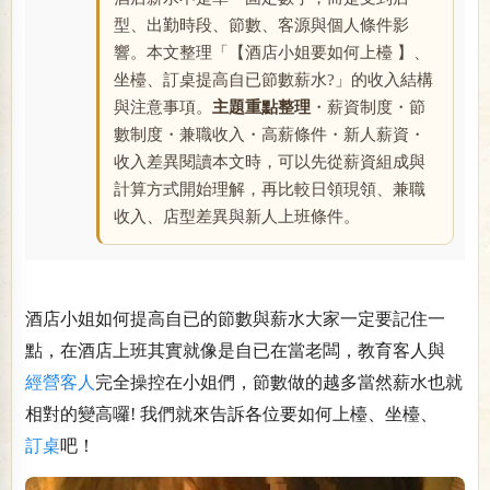
型、出勤時段、節數、客源與個人條件影
響。本文整理「【酒店小姐要如何上檯 】、
坐檯、訂桌提高自已節數薪水?」的收入結構
與注意事項。
主題重點整理
・薪資制度・節
數制度・兼職收入・高薪條件・新人薪資・
收入差異閱讀本文時，可以先從薪資組成與
計算方式開始理解，再比較日領現領、兼職
收入、店型差異與新人上班條件。
酒店小姐如何提高自已的節數與薪水大家一定要記住一
點，在酒店上班其實就像是自已在當老闆，教育客人與
經營客人
完全操控在小姐們，節數做的越多當然薪水也就
相對的變高囉! 我們就來告訴各位要如何上檯、坐檯、
訂桌
吧！