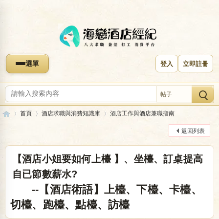
選單
登入
立即註冊
帖子
首頁
酒店求職與消費知識庫
酒店工作與酒店兼職指南
返回列表
海
»
›
›
【酒店小姐要如何上檯 】、坐檯、訂桌提高
自已節數薪水?
--【酒店術語】上檯、下檯、卡檯、
切檯、跑檯、點檯、訪檯