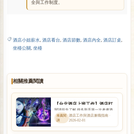
全與工作制度。
酒店小姐薪水
,
酒店看台
,
酒店節數
,
酒店內全
,
酒店訂桌
,
坐檯公關
,
坐檯
相關推薦閱讀
【台北酒店上班工作】酒店打
閱讀前先了解 很多新手第一次考慮酒
工心得,酒店小姐心酸報你知
店工作時，會同時擔心工作內容、安
酒店工作與酒店兼職指南 ·
2026-02-01
全性、收入、上班時間與是...