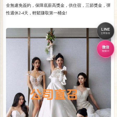
全無慮免簽約，保障底薪高獎金，供住宿，三節獎金，彈
性週休2-4天，輕鬆賺取第一桶金!
LINE
立即加友
微信
複製ID