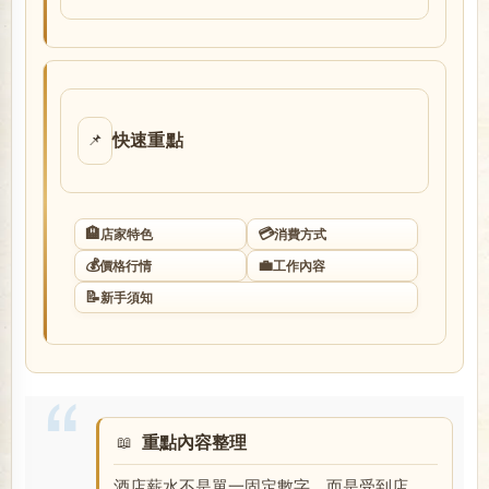
店
快速重點
📌
🏨
💳
店家特色
消費方式
經
💰
💼
價格行情
工作內容
📝
新手須知
重點內容整理
紀
酒店薪水不是單一固定數字，而是受到店