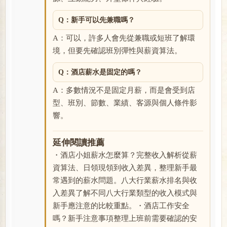
Q：新手可以先兼職嗎？
A：可以，許多人會先從兼職或短班了解環
境，但要先確認班別彈性與薪資算法。
Q：酒店薪水是固定的嗎？
A：多數情況不是固定月薪，而是會受到店
型、班別、節數、業績、客源與個人條件影
響。
延伸閱讀推薦
・酒店小姐薪水怎麼算？完整收入解析從薪
資算法、日領現領到收入差異，整理新手最
常遇到的薪水問題。八大行業薪水排名與收
入差異了解不同八大行業類型的收入模式與
新手應注意的比較重點。・酒店工作安全
嗎？新手注意事項整理上班前需要確認的安