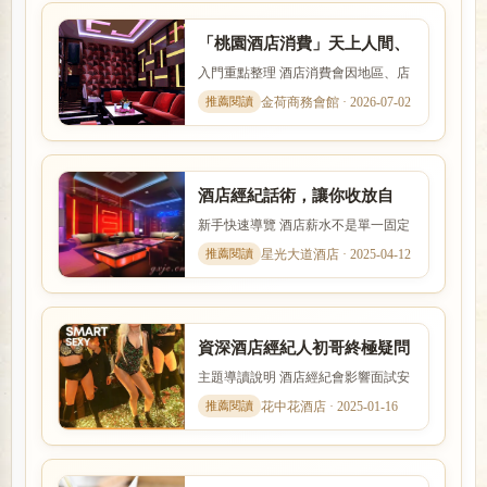
「桃園酒店消費」天上人間、
帝豪酒店、星殿、大英帝國酒
入門重點整理 酒店消費會因地區、店
店幹部
型、裝潢、客群與服務內容而有差
金荷商務會館 · 2026-07-02
異。本文以「「桃園酒店消費...
酒店經紀話術，讓你收放自
如！兼差，兼職、日領高薪
新手快速導覽 酒店薪水不是單一固定
數字，而是受到店型、出勤時段、節
星光大道酒店 · 2025-04-12
數、客源與個人條件影響。...
資深酒店經紀人初哥終極疑問
︰酒店小姐好不好把？
主題導讀說明 酒店經紀會影響面試安
排、工作介紹、薪資說明與新人安全
花中花酒店 · 2025-01-16
感。本文以「資深酒店經紀...