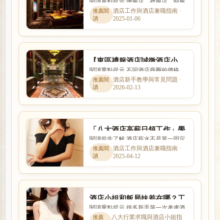
閱讀重點提示 便服店、禮服店、制服
店,PianoBar,酒吧ktv派對商務
店與日式酒吧的消費方式、工作內容
酒店工作與酒店兼職指南 ·
伴遊
2025-01-06
與客群定位都不相同。本文...
【東區禮服酒店誠徵酒店小
閱讀重點提示 不同酒店商圈的價格、
姐】日保五千、免脫、免秀
客群、交通與店型定位都有差異。本
酒店新手教學與常見問題 ·
舞、免出場S
2026-02-13
文以「【東區禮服酒店誠徵...
「八大酒店高薪日領工作」學
閱讀前先了解 酒店薪水不是單一固定
生短期酒店求職打工
數字，而是受到店型、出勤時段、節
酒店工作與酒店兼職指南 ·
2025-04-12
數、客源與個人條件影響。...
酒店小姐和飯局妹差在哪？工
閱讀重點提示 很多新手第一次考慮酒
作內容、外型條件與收入方式
店工作時，會同時擔心工作內容、安
八大行業求職與酒店小姐指