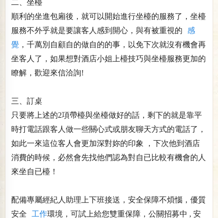
二、坐檯
順利的坐進包廂後，就可以開始進行坐檯的服務了，坐檯
服務不外乎就是要讓客人感到開心，與有被重視的
感
覺
，千萬別自顧自的做自的的事，以免下次就沒有機會再
坐客人了，如果想對酒店小姐上檯技巧與坐檯服務更加的
瞭解，歡迎來信洽詢!
三、訂桌
只要將上述的2項帶檯與坐檯做好的話，剩下的就是靠平
時打電話跟客人做一些關心式或朋友聊天方式的電話了，
如此一來這位客人會更加深對妳的印象 ，下次他到酒店
消費的時候，必然會先找他們認為對自已比較有機會的人
來坐自已檯！
配備專屬經紀人助理上下班接送，安全保障不煩惱，優質
安全
工作
環境，可試上給您雙重保障，公關招募中 , 安