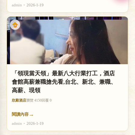
admin
•
2026-1-19
「領現當天領」最新八大行業打工，酒店
會館高薪兼職搶先看,台北、新北、兼職、
高薪、現領
欣殿酒店
瀏覽 4150
回覆 0
→
閱讀內容
admin
•
2026-1-19