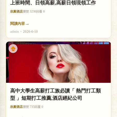
上班時間、日領高薪,高薪日領現領工作
欣殿酒店
瀏覽 3230
回覆 0
→
閱讀內容
admin
•
2026-6-10
高中大學生高薪打工族必讀「 熱門打工類
型 」短期打工推薦,酒店經紀公司
欣殿酒店
瀏覽 735
回覆 0