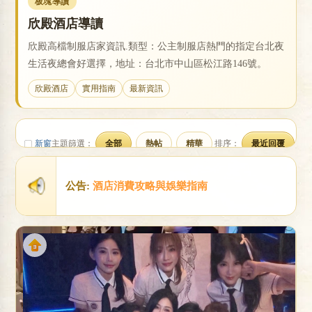
板塊導讀
欣殿酒店導讀
欣殿高檔制服店家資訊.類型：公主制服店熱門的指定台北夜
戀
生活夜總會好選擇，地址：台北市中山區松江路146號。
欣殿酒店
實用指南
最新資訊
新窗
主題篩選：
全部
熱帖
精華
排序：
最近回覆
公告:
酒店消費攻略與娛樂指南
酒