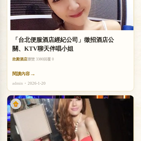
「台北便服酒店經紀公司」徵招酒店公
關、KTV聊天伴唱小姐
欣殿酒店
瀏覽 3380
回覆 0
→
閱讀內容
admin
•
2026-1-20