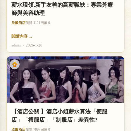
薪水現領,新手友善的高薪職缺：專業芳療
師與美容助理
欣殿酒店
瀏覽 4121
回覆 0
→
閱讀內容
admin
•
2026-1-20
【酒店公關 】酒店小姐薪水算法「便服
店」「禮服店」「制服店」差異性?
欣殿酒店
瀏覽 7997
回覆 0