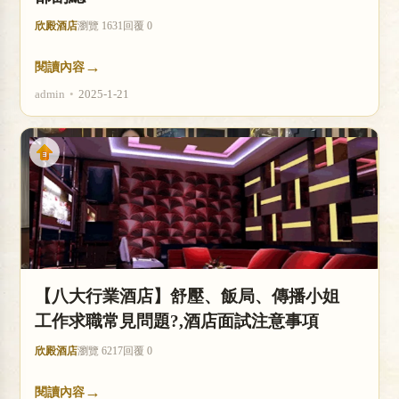
欣殿酒店
瀏覽 1631
回覆 0
→
閱讀內容
admin
•
2025-1-21
【八大行業酒店】舒壓、飯局、傳播小姐
工作求職常見問題?,酒店面試注意事項
欣殿酒店
瀏覽 6217
回覆 0
→
閱讀內容