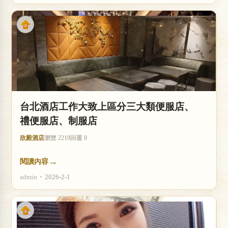
台北酒店工作大致上區分三大類便服店、
禮便服店、制服店
欣殿酒店
瀏覽 2219
回覆 0
→
閱讀內容
admin
•
2026-2-1