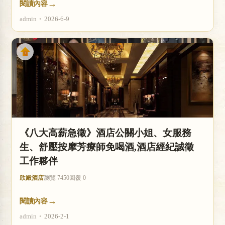
→
閱讀內容
admin
•
2026-6-9
《八大高薪急徵》酒店公關小姐、女服務
生、舒壓按摩芳療師免喝酒,酒店經紀誠徵
工作夥伴
欣殿酒店
瀏覽 7450
回覆 0
→
閱讀內容
admin
•
2026-2-1