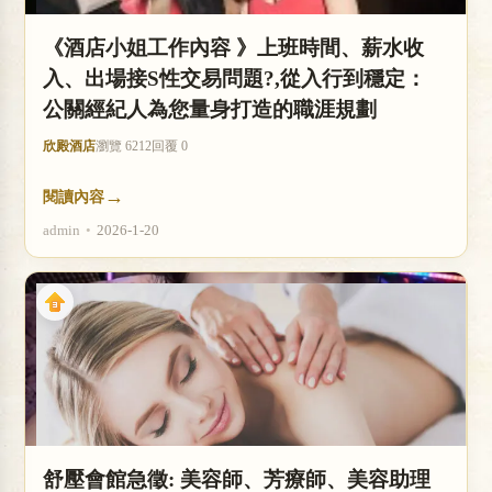
《酒店小姐工作內容 》上班時間、薪水收
入、出場接S性交易問題?,從入行到穩定：
公關經紀人為您量身打造的職涯規劃
欣殿酒店
瀏覽 6212
回覆 0
→
閱讀內容
admin
•
2026-1-20
舒壓會館急徵: 美容師、芳療師、美容助理