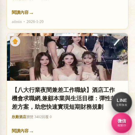
→
閱讀內容
admin
•
2026-1-20
【八大行業夜間兼差工作職缺】酒店工作
機會求職網,兼顧本業與生活目標：彈性兼
LINE
立即加友
差方案，助您快速實現短期財務規劃
欣殿酒店
瀏覽 3402
回覆 0
微信
複製ID
→
閱讀內容