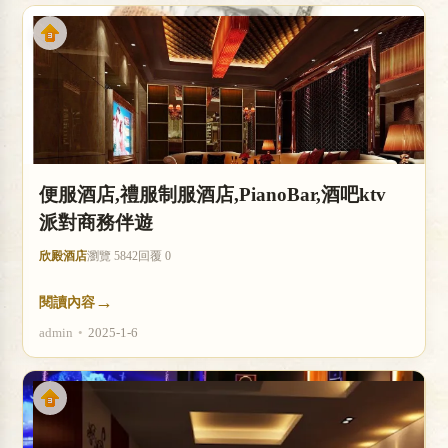
便服酒店,禮服制服酒店,PianoBar,酒吧ktv
派對商務伴遊
欣殿酒店
瀏覽 5842
回覆 0
→
閱讀內容
admin
•
2025-1-6