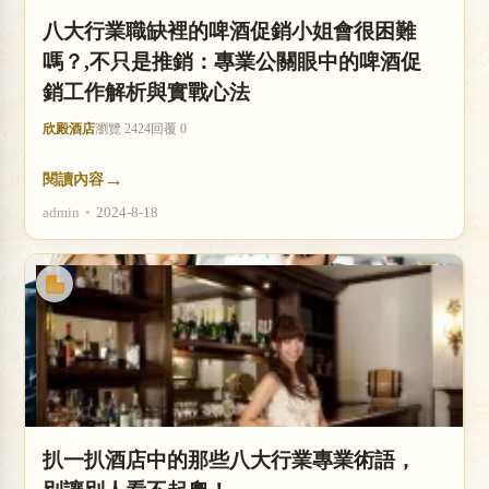
八大行業職缺裡的啤酒促銷小姐會很困難
嗎？,不只是推銷：專業公關眼中的啤酒促
銷工作解析與實戰心法
欣殿酒店
瀏覽 2424
回覆 0
→
閱讀內容
admin
•
2024-8-18
扒一扒酒店中的那些八大行業專業術語，