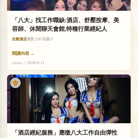
店
「八大」找工作職缺:酒店、舒壓按摩、美
容師、休閒聊天會館,特種行業經紀人
欣殿酒店
瀏覽 3367
回覆 0
→
閱讀內容
admin
•
2026-6-11
經
紀
「酒店經紀服務」應徵八大工作自由彈性