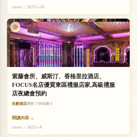
admin
•
2025-1-10
紫藤會所、威斯汀、香格里拉酒店、
FOCUS名店優質東區禮服店家,高級禮服
店夜總會預約
欣殿酒店
瀏覽 1708
回覆 0
→
閱讀內容
admin
•
2025-1-8