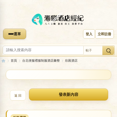
選單
登入
立即註冊
帖子
首頁
台北便服禮服制服酒店彙整
欣殿酒店
收藏本版
海
»
›
›
欣殿酒店
返 回