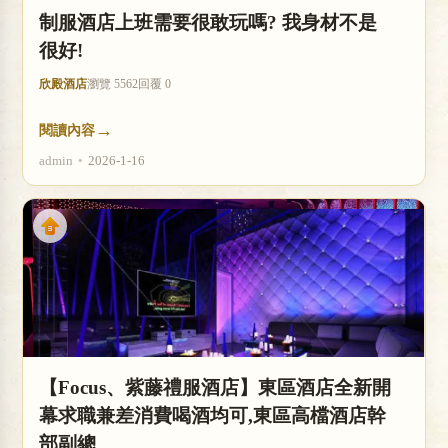
制服酒店上班需要很敢玩嗎? 我身材不是
很好!
欣殿酒店
瀏覽 5562
回覆 0
→
閱讀內容
admin
•
2026-1-16
【Focus、紫藤禮服酒店】東區酒店全新開
幕求職兼差消費喝酒均可,東區高檔酒店幹
部副總