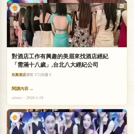
對酒店工作有興趣的美眉來找酒店經紀
「需滿十八歲」,台北八大經紀公司
欣殿酒店
瀏覽 5722
回覆 0
→
閱讀內容
admin
•
2026-1-19