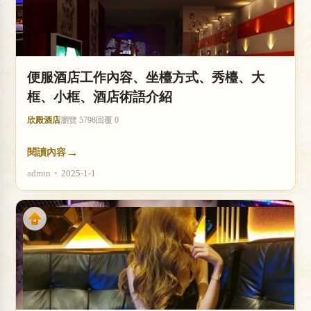
便服酒店工作內容、坐檯方式、秀檯、大
框、小框、酒店術語介紹
欣殿酒店
瀏覽 5798
回覆 0
→
閱讀內容
admin
•
2025-1-1