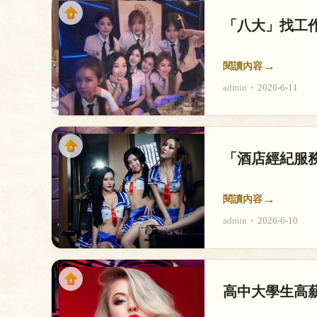
店
「八大」找工
→
閱讀內容
admin
•
2026-6-11
經
「酒店經紀服
→
閱讀內容
admin
•
2026-6-10
高中大學生高薪
紀