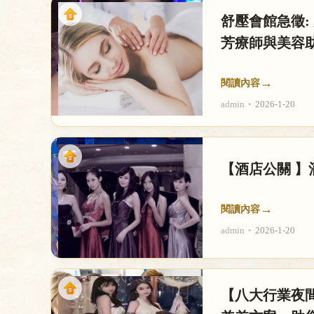
舒壓會館急徵:
芳療師與美容
→
閱讀內容
admin
•
2026-1-20
【酒店公關 
→
閱讀內容
admin
•
2026-1-20
【八大行業夜