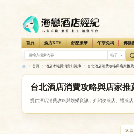
首頁
酒店KTV
舒壓按摩
午茶免喝
傳播
帖子
首頁
酒店求職與消費知識庫
台北酒店消費攻略與店家推薦
台北酒店消費攻略與店家推
海
»
›
›
今日:
0
主題:
14
排名:
3
提供酒店消費攻略與娛樂資訊，介紹便服店、禮服店
返 回