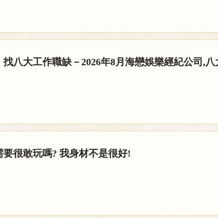
找八大工作職缺－2026年8月海戀娛樂經紀公司,
要很敢玩嗎? 我身材不是很好!