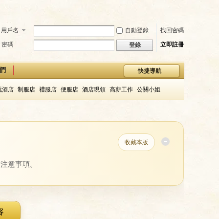
用戶名
自動登錄
找回密碼
密碼
立即註冊
登錄
們
快捷導航
玩酒店
制服店
禮服店
便服店
酒店現領
高薪工作
公關小姐
收藏本版
費注意事項。