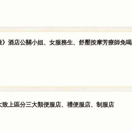
徵》酒店公關小姐、女服務生、舒壓按摩芳療師免喝
大致上區分三大類便服店、禮便服店、制服店