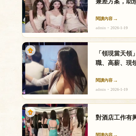
兼差方案，助
→
閱讀內容
admin
•
2026-1-19
「領現當天領
職、高薪、現
→
閱讀內容
admin
•
2026-1-19
對酒店工作有
→
閱讀內容