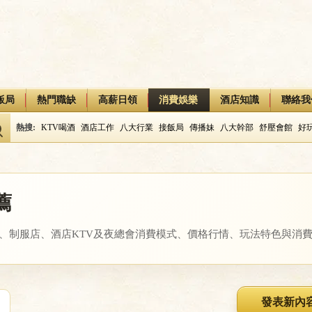
飯局
熱門職缺
高薪日領
消費娛樂
酒店知識
聯絡我
熱搜:
KTV喝酒
酒店工作
八大行業
接飯局
傳播妹
八大幹部
舒壓會館
好
薦
、制服店、酒店KTV及夜總會消費模式、價格行情、玩法特色與消