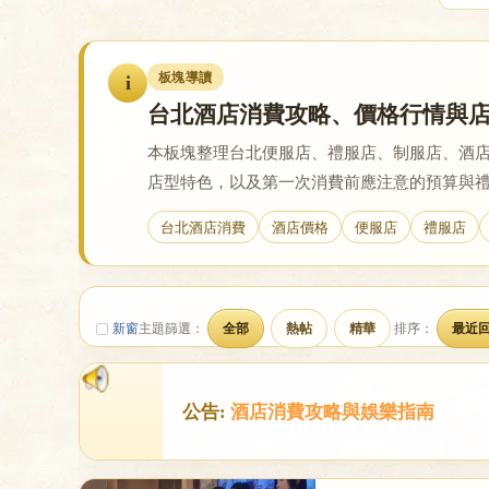
戀
板塊導讀
i
台北酒店消費攻略、價格行情與
本板塊整理台北便服店、禮服店、制服店、酒店
店型特色，以及第一次消費前應注意的預算與
台北酒店消費
酒店價格
便服店
禮服店
酒
新窗
主題篩選：
全部
熱帖
精華
排序：
最近
公告:
酒店消費攻略與娛樂指南