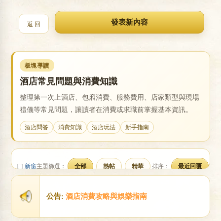
返 回
戀
板塊導讀
酒店常見問題與消費知識
整理第一次上酒店、包廂消費、服務費用、店家類型與現場
禮儀等常見問題，讓讀者在消費或求職前掌握基本資訊。
酒店問答
消費知識
酒店玩法
新手指南
酒
新窗
主題篩選：
全部
熱帖
精華
排序：
最近回覆
公告:
酒店消費攻略與娛樂指南