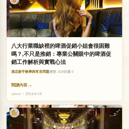
八大行業職缺裡的啤酒促銷小姐會很困難
嗎？,不只是推銷：專業公關眼中的啤酒促
銷工作解析與實戰心法
酒店新手教學與常見問題
瀏覽 2426
回覆 0
→
閱讀內容
admin
•
2024-8-18