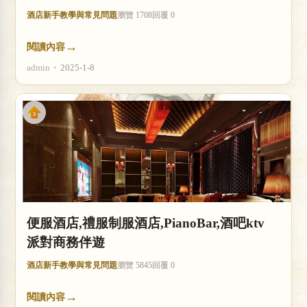
酒店新手教學與常見問題
瀏覽 1708
回覆 0
→
閱讀內容
admin
•
2025-1-8
便服酒店,禮服制服酒店,PianoBar,酒吧ktv
派對商務伴遊
酒店新手教學與常見問題
瀏覽 5845
回覆 0
→
閱讀內容