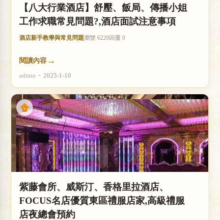
【八大行業酒店】舒壓、飯局、傳播小姐
工作求職常見問題?,酒店面試注意事項
酒店新手教學與常見問題
瀏覽 6220
回覆 0
→
閱讀內容
admin
•
2025-1-10
紫藤會所、威斯汀、香格里拉酒店、
FOCUS名店優質東區禮服店家,高級禮服
店夜總會預約