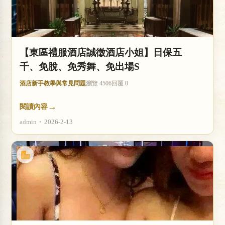
【東區禮服酒店誠徵酒店小姐】日保五
千、免脫、免秀舞、免出場S
酒店新手教學與常見問題
瀏覽 4506
回覆 0
→
閱讀內容
admin
•
2026-2-13