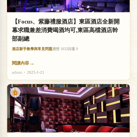
【Focus、紫藤禮服酒店】東區酒店全新開
幕求職兼差消費喝酒均可,東區高檔酒店幹
部副總
酒店新手教學與常見問題
瀏覽 1632
回覆 0
→
閱讀內容
admin
•
2025-1-21