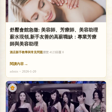
舒壓會館急徵: 美容師、芳療師、美容助理
薪水現領,新手友善的高薪職缺：專業芳療
師與美容助理
酒店新手教學與常見問題
瀏覽 4123
回覆 0
→
閱讀內容
admin
•
2026-1-20