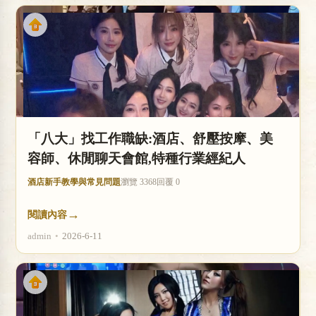
店
「八大」找工作職缺:酒店、舒壓按摩、美
容師、休閒聊天會館,特種行業經紀人
經
酒店新手教學與常見問題
瀏覽 3368
回覆 0
→
閱讀內容
admin
•
2026-6-11
紀