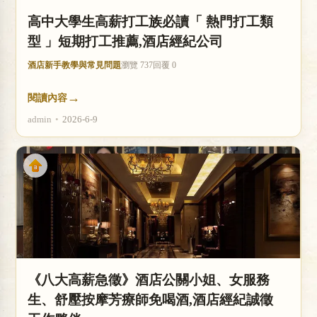
高中大學生高薪打工族必讀「 熱門打工類
型 」短期打工推薦,酒店經紀公司
酒店新手教學與常見問題
瀏覽 737
回覆 0
→
閱讀內容
admin
•
2026-6-9
《八大高薪急徵》酒店公關小姐、女服務
生、舒壓按摩芳療師免喝酒,酒店經紀誠徵