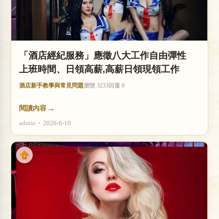
「酒店經紀服務」應徵八大工作自由彈性
上班時間、日領高薪,高薪日領現領工作
酒店新手教學與常見問題
瀏覽 3233
回覆 0
→
閱讀內容
admin
•
2026-6-10