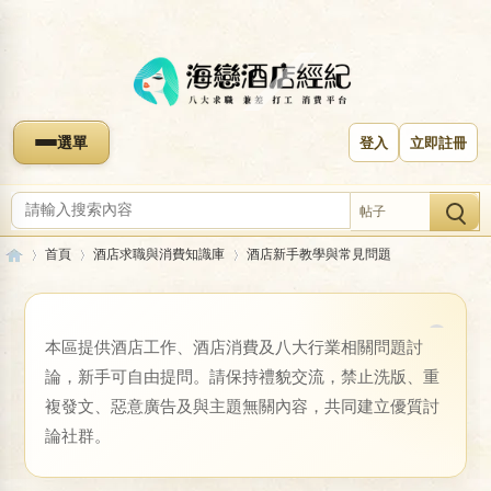
選單
登入
立即註冊
帖子
首頁
酒店求職與消費知識庫
酒店新手教學與常見問題
本區提供酒店工作、酒店消費及八大行業相關問題討
收藏本版
海
»
›
›
論，新手可自由提問。請保持禮貌交流，禁止洗版、重
酒店新手教學與常見問題
複發文、惡意廣告及與主題無關內容，共同建立優質討
論社群。