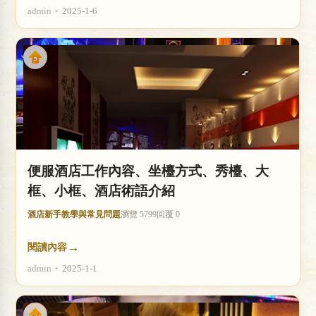
admin
•
2025-1-6
便服酒店工作內容、坐檯方式、秀檯、大
框、小框、酒店術語介紹
酒店新手教學與常見問題
瀏覽 5799
回覆 0
→
閱讀內容
admin
•
2025-1-1