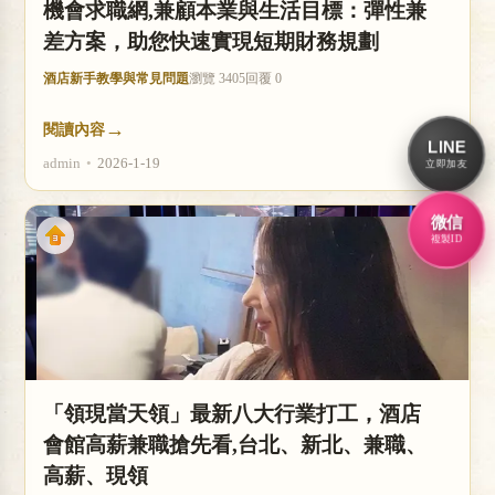
機會求職網,兼顧本業與生活目標：彈性兼
差方案，助您快速實現短期財務規劃
酒店新手教學與常見問題
瀏覽 3405
回覆 0
→
閱讀內容
LINE
admin
•
2026-1-19
立即加友
微信
複製ID
「領現當天領」最新八大行業打工，酒店
會館高薪兼職搶先看,台北、新北、兼職、
高薪、現領