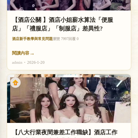
【酒店公關 】酒店小姐薪水算法「便服
店」「禮服店」「制服店」差異性?
酒店新手教學與常見問題
瀏覽 7997
回覆 0
→
閱讀內容
admin
•
2026-1-20
【八大行業夜間兼差工作職缺】酒店工作