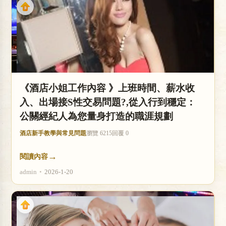
《酒店小姐工作內容 》上班時間、薪水收
入、出場接S性交易問題?,從入行到穩定：
公關經紀人為您量身打造的職涯規劃
酒店新手教學與常見問題
瀏覽 6215
回覆 0
→
閱讀內容
admin
•
2026-1-20