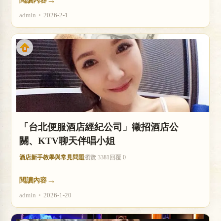
→
閱讀內容
admin
•
2026-2-1
「台北便服酒店經紀公司」徵招酒店公
關、KTV聊天伴唱小姐
酒店新手教學與常見問題
瀏覽 3381
回覆 0
→
閱讀內容
admin
•
2026-1-20