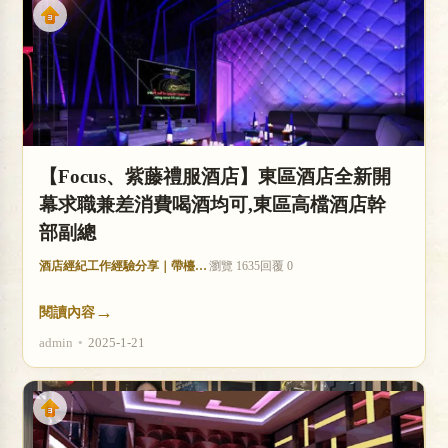
【Focus、紫藤禮服酒店】東區酒店全新開
幕求職兼差消費喝酒均可,東區高檔酒店幹
部副總
酒店經紀工作經驗分享｜帶檯技巧與收入分析
瀏覽 1635
回覆 0
→
閱讀內容
admin
•
2025-1-21