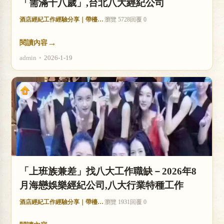
「需滿十八歲」,台北八大經紀公司
酒店經紀工作經驗分享｜帶檯技巧與收入分析
瀏覽 5728
回覆 0
→
閱讀內容
admin
•
2026-1-19
「上班族兼差」找八大工作職缺－2026年8
月海戀娛樂經紀公司,八大行業特種工作
酒店經紀工作經驗分享｜帶檯技巧與收入分析
瀏覽 1931
回覆 0