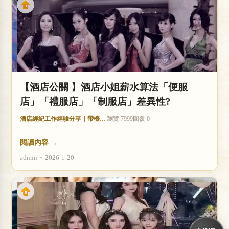
【酒店公關 】酒店小姐薪水算法「便服
店」「禮服店」「制服店」差異性?
酒店經紀工作經驗分享｜帶檯技巧與收入分析
瀏覽 7999
回覆 0
→
閱讀內容
admin
•
2026-1-20