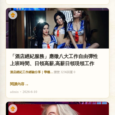
「酒店經紀服務」應徵八大工作自由彈性
上班時間、日領高薪,高薪日領現領工作
酒店經紀工作經驗分享｜帶檯技巧與收入分析
瀏覽 3236
回覆 0
→
閱讀內容
admin
•
2026-6-10