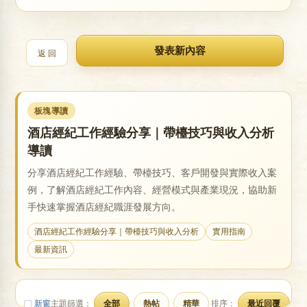
戀
返 回
板塊導讀
酒店經紀工作經驗分享｜帶檯技巧與收入分析
導讀
分享酒店經紀工作經驗、帶檯技巧、客戶開發與實際收入案
酒
例，了解酒店經紀工作內容、經營模式與產業現況，協助新
手快速掌握酒店經紀職涯發展方向。
酒店經紀工作經驗分享｜帶檯技巧與收入分析
實用指南
最新資訊
新窗
主題篩選：
全部
熱帖
精華
排序：
最近回覆