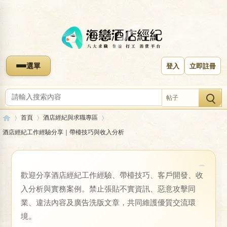
選單
登入
立即註冊
帖子
首頁
酒店經紀與求職專區
酒店經紀工作經驗分享｜帶檯技巧與收入分析
海
»
›
›
歡迎分享酒店經紀工作經驗、帶檯技巧、客戶開發、收
收藏本版
入分析與實務案例。禁止張貼不實資訊、惡意攻擊同
酒店經紀工作經驗分享｜帶檯技巧與收
業、違法內容及廣告洗版文章，共同維護優質交流環
境。