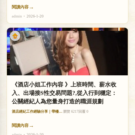
→
閱讀內容
admin
•
2026-1-20
《酒店小姐工作內容 》上班時間、薪水收
入、出場接S性交易問題?,從入行到穩定：
公關經紀人為您量身打造的職涯規劃
酒店經紀工作經驗分享｜帶檯技巧與收入分析
瀏覽 6217
回覆 0
→
閱讀內容
admin
•
2026-1-20