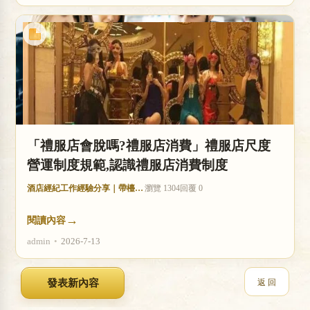
「禮服店會脫嗎?禮服店消費」禮服店尺度
營運制度規範,認識禮服店消費制度
酒店經紀工作經驗分享｜帶檯技巧與收入分析
瀏覽 1304
回覆 0
→
閱讀內容
admin
•
2026-7-13
返 回