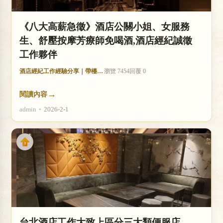
《八大高薪急徵》酒店公關小姐、女服務
生、舒壓按摩芳療師免喝酒,酒店經紀誠徵
工作夥伴
酒店經紀工作經驗分享｜帶檯技巧與收入分析
瀏覽 7454
回覆 0
→
閱讀內容
admin
•
2026-2-1
台北酒店工作大致上區分三大類便服店、