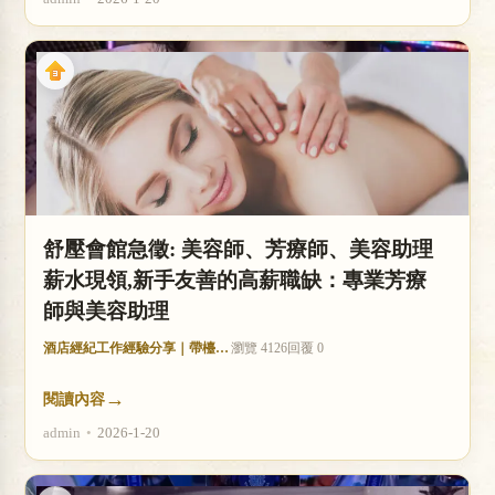
舒壓會館急徵: 美容師、芳療師、美容助理
薪水現領,新手友善的高薪職缺：專業芳療
師與美容助理
酒店經紀工作經驗分享｜帶檯技巧與收入分析
瀏覽 4126
回覆 0
→
閱讀內容
admin
•
2026-1-20