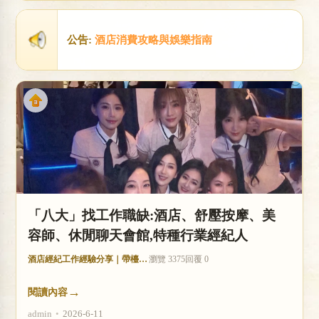
店
公告:
酒店消費攻略與娛樂指南
經
「八大」找工作職缺:酒店、舒壓按摩、美
容師、休閒聊天會館,特種行業經紀人
酒店經紀工作經驗分享｜帶檯技巧與收入分析
瀏覽 3375
回覆 0
→
閱讀內容
紀
admin
•
2026-6-11