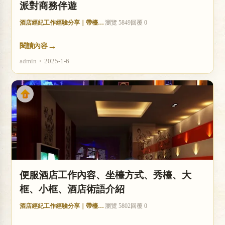
派對商務伴遊
酒店經紀工作經驗分享｜帶檯技巧與收入分析
瀏覽 5849
回覆 0
→
閱讀內容
admin
•
2025-1-6
便服酒店工作內容、坐檯方式、秀檯、大
框、小框、酒店術語介紹
酒店經紀工作經驗分享｜帶檯技巧與收入分析
瀏覽 5802
回覆 0