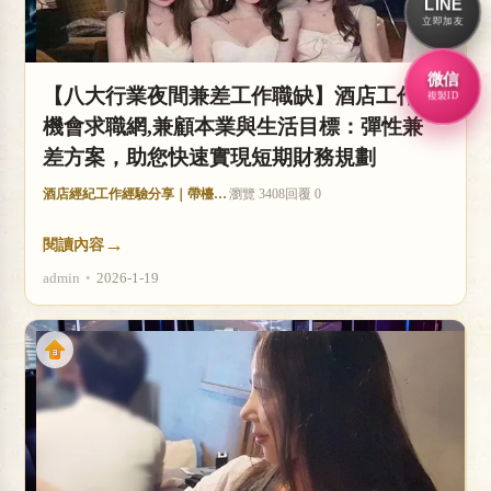
LINE
立即加友
微信
【八大行業夜間兼差工作職缺】酒店工作
複製ID
機會求職網,兼顧本業與生活目標：彈性兼
差方案，助您快速實現短期財務規劃
酒店經紀工作經驗分享｜帶檯技巧與收入分析
瀏覽 3408
回覆 0
→
閱讀內容
admin
•
2026-1-19