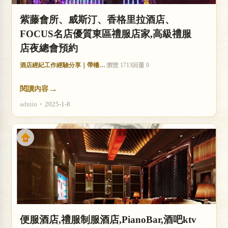
紫藤會所、威斯汀、香格里拉酒店、
FOCUS名店優質東區禮服店家,高級禮服
店夜總會預約
酒店經紀工作經驗分享｜帶檯技巧與收入分析
瀏覽 1713
回覆 0
→
閱讀內容
admin
•
2025-1-8
便服酒店,禮服制服酒店,PianoBar,酒吧ktv