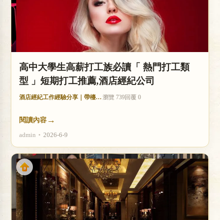
高中大學生高薪打工族必讀「 熱門打工類
型 」短期打工推薦,酒店經紀公司
酒店經紀工作經驗分享｜帶檯技巧與收入分析
瀏覽 739
回覆 0
→
閱讀內容
admin
•
2026-6-9