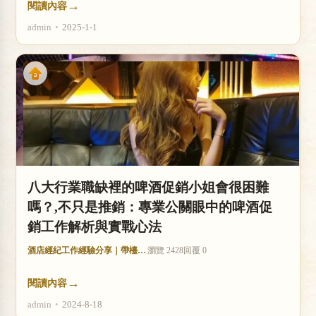
→
閱讀內容
admin
•
2025-1-1
八大行業職缺裡的啤酒促銷小姐會很困難
嗎？,不只是推銷：專業公關眼中的啤酒促
銷工作解析與實戰心法
酒店經紀工作經驗分享｜帶檯技巧與收入分析
瀏覽 2428
回覆 0
→
閱讀內容
admin
•
2024-8-18