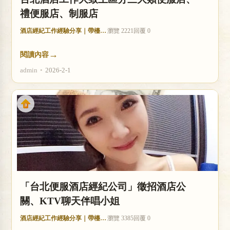
禮便服店、制服店
酒店經紀工作經驗分享｜帶檯技巧與收入分析
瀏覽 2221
回覆 0
→
閱讀內容
admin
•
2026-2-1
「台北便服酒店經紀公司」徵招酒店公
關、KTV聊天伴唱小姐
酒店經紀工作經驗分享｜帶檯技巧與收入分析
瀏覽 3385
回覆 0