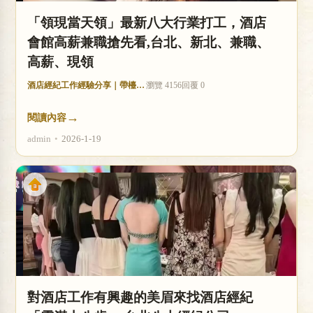
「領現當天領」最新八大行業打工，酒店
會館高薪兼職搶先看,台北、新北、兼職、
高薪、現領
酒店經紀工作經驗分享｜帶檯技巧與收入分析
瀏覽 4156
回覆 0
→
閱讀內容
admin
•
2026-1-19
對酒店工作有興趣的美眉來找酒店經紀