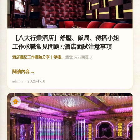
【八大行業酒店】舒壓、飯局、傳播小姐
工作求職常見問題?,酒店面試注意事項
酒店經紀工作經驗分享｜帶檯技巧與收入分析
瀏覽 6222
回覆 0
→
閱讀內容
admin
•
2025-1-10