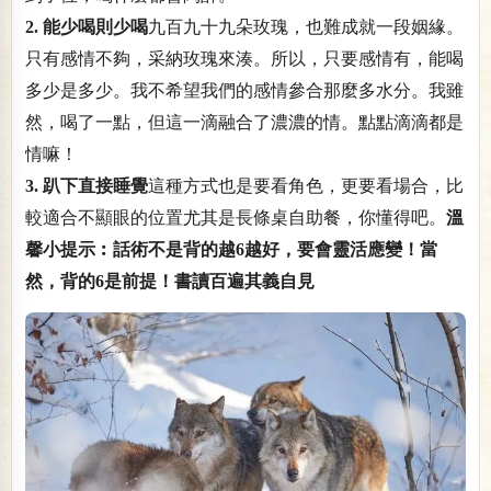
2. 能少喝則少喝
九百九十九朵玫瑰，也難成就一段姻緣。
只有感情不夠，采納玫瑰來湊。所以，只要感情有，能喝
多少是多少。我不希望我們的感情參合那麼多水分。我雖
然，喝了一點，但這一滴融合了濃濃的情。點點滴滴都是
情嘛！
3. 趴下直接睡覺
這種方式也是要看角色，更要看場合，比
較適合不顯眼的位置尤其是長條桌自助餐，你懂得吧。
溫
馨小提示︰話術不是背的越6越好，要會靈活應變！當
然，背的6是前提！書讀百遍其義自見