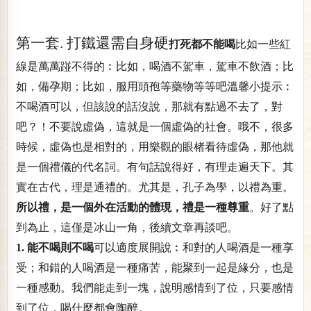
第一套. 打鐵還需自身硬
打死都不能喝
比如一些紅
線是萬萬踫不得的︰比如，喝酒不駕車，駕車不飲酒；比
如，備孕期；比如，服用頭孢等藥物等等吧溫馨小提示︰
不喝酒可以，但該說的話沒說，那就有點過不去了，對
吧？！不要說虛偽，這就是一個虛偽的社會。哦不，很多
時候，虛偽也是相對的，用樂觀的眼楮看待虛偽，那他就
是一個禮儀的代名詞。有句話說得好，有理走遍天下。其
實在古代，理是通禮的。尤其是，孔子為學，以禮為重。
所以禮，是一個外在活動的體現，禮是一種尊重
。好了點
到為止，這僅是冰山一角，後續文章再談吧。
1. 能不喝則不喝
可以適度展開說︰和對的人喝酒是一種享
受；和錯的人喝酒是一種痛苦，能聚到一起是緣分，也是
一種感動。我們能走到一塊，說明感情到了位，只要感情
到了位，喝什麼都會陶醉。