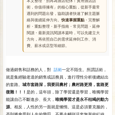
本文整理「別再為酒店犯怵︰實用酒店話
術，你值得擁有」的核心重點，從新手最常
遇到的問題出發，協助讀者快速了解主題脈
絡與後續延伸方向。
快速掌握重點
・完整解
析・重點整理・新手指南・常見問題・延伸
閱讀・最新資訊閱讀本篇時，可以先建立大
方向，再依照自己的需求延伸到工作、消
費、薪水或店型等細節。
做過銷售和話務的人，對
話術
一定不陌生。所謂話術，
就是集經驗老道的銷售或話務員，進行理性分析後總結出
的套路。
城市套路深，我要回農村；農村路更滑，套路更
復雜！！！
是的，這年頭，除了學習還是學習，唯獨學習
能讓自己不斷進步、長大，
唯獨學習才是永不枯竭的動力
源
。相反，人性的另一面就是懶惰。這是必須要克服的，
否則將會受到人生的懲罰。不要去觸踫這套無形的紅線，