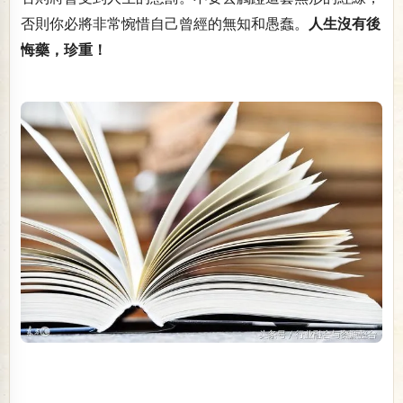
否則你必將非常惋惜自己曾經的無知和愚蠢。
人生沒有後
悔藥，珍重！