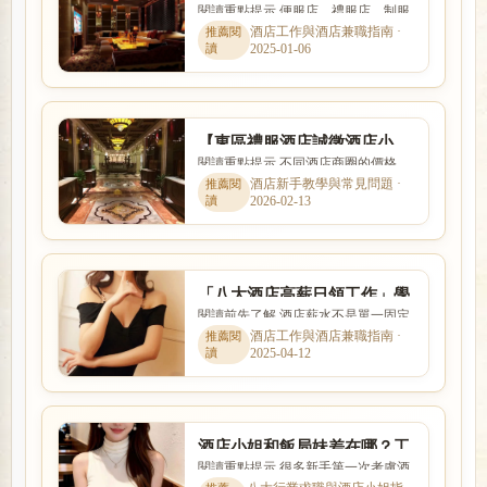
閱讀重點提示 便服店、禮服店、制服
店,PianoBar,酒吧ktv派對商務
店與日式酒吧的消費方式、工作內容
酒店工作與酒店兼職指南 ·
伴遊
2025-01-06
與客群定位都不相同。本文...
【東區禮服酒店誠徵酒店小
閱讀重點提示 不同酒店商圈的價格、
姐】日保五千、免脫、免秀
客群、交通與店型定位都有差異。本
酒店新手教學與常見問題 ·
舞、免出場S
2026-02-13
文以「【東區禮服酒店誠徵...
「八大酒店高薪日領工作」學
閱讀前先了解 酒店薪水不是單一固定
生短期酒店求職打工
數字，而是受到店型、出勤時段、節
酒店工作與酒店兼職指南 ·
2025-04-12
數、客源與個人條件影響。...
酒店小姐和飯局妹差在哪？工
閱讀重點提示 很多新手第一次考慮酒
作內容、外型條件與收入方式