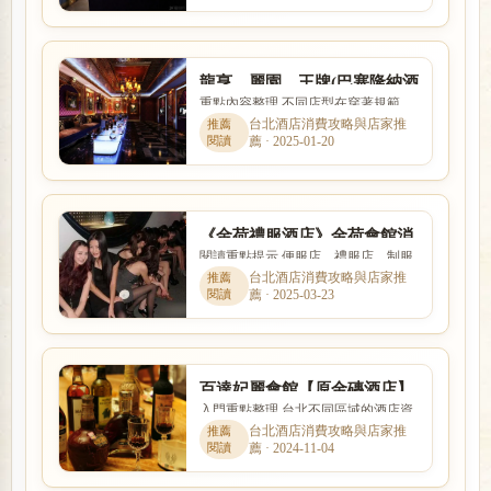
龍亨、麗園、王牌(巴塞隆納酒
重點內容整理 不同店型在穿著規範、
店)、紫爵高級便服酒店消費介
互動方式、價格定位與工作要求上都
台北酒店消費攻略與店家推
紹
薦 · 2025-01-20
有差別。本篇以「龍亨、麗...
《金荷禮服酒店》金荷會館消
閱讀重點提示 便服店、禮服店、制服
費、復興北路上酒店
店與日式酒吧的消費方式、工作內容
台北酒店消費攻略與店家推
薦 · 2025-03-23
與客群定位都不相同。本文...
百達妃麗會館【原金磚酒店】
入門重點整理 台北不同區域的酒店資
林森北路禮服酒店首選
訊差異明顯，本文整理「百達妃麗會
台北酒店消費攻略與店家推
薦 · 2024-11-04
館【原金磚酒店】林森北路...