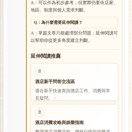
A：可以作為初步參考，但實際仍要依店家、
地區、制度與個人需求判斷。
Q：為什麼需要延伸閱讀？
A：單篇文章只能處理部分問題，延伸閱讀可
以幫助你從更多角度建立判斷。
延伸閱讀推薦
📄
酒店新手問答交流區
適合新手快速查詢酒店工作、消費與常
見疑問。・
閱讀全文
📄
酒店消費攻略與娛樂指南
整理酒店消費流程、價格行情與娛樂資