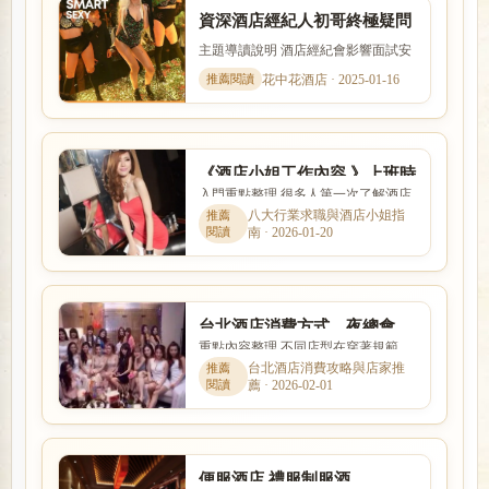
資深酒店經紀人初哥終極疑問
︰酒店小姐好不好把？
主題導讀說明 酒店經紀會影響面試安
排、工作介紹、薪資說明與新人安全
花中花酒店 · 2025-01-16
感。本文以「資深酒店經紀...
《酒店小姐工作內容 》上班時
入門重點整理 很多人第一次了解酒店
間、薪水收入、出場接S性交
工作時，最在意的就是收入怎麼計
八大行業求職與酒店小姐指
易問題?
南 · 2026-01-20
算、是否可以日領現領，以及...
台北酒店消費方式、夜總會、
重點內容整理 不同店型在穿著規範、
陪酒小姐、制服店、禮服店、
互動方式、價格定位與工作要求上都
台北酒店消費攻略與店家推
便服店推薦
薦 · 2026-02-01
有差別。本篇以「台北酒店...
便服酒店,禮服制服酒