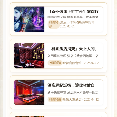
【台北酒店上班工作】酒店打
閱讀前先了解 很多新手第一次考慮酒
工心得,酒店小姐心酸報你知
店工作時，會同時擔心工作內容、安
酒店工作與酒店兼職指南 ·
2026-02-01
全性、收入、上班時間與是...
「桃園酒店消費」天上人間、
帝豪酒店、星殿、大英帝國酒
入門重點整理 酒店消費會因地區、店
店幹部
型、裝潢、客群與服務內容而有差
金荷商務會館 · 2026-07-02
異。本文以「「桃園酒店消費...
酒店經紀話術，讓你收放自
如！兼差，兼職、日領高薪
新手快速導覽 酒店薪水不是單一固定
數字，而是受到店型、出勤時段、節
星光大道酒店 · 2025-04-12
數、客源與個人條件影響。...