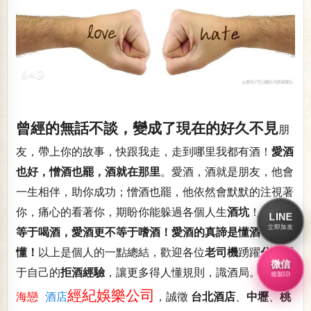
曾經的無話不談，變成了現在的好久不見
朋
友，帶上你的故事，快跟我走，走到哪里我都有酒！
愛酒
也好，憎酒也罷，酒就在那里
。愛酒，酒就是朋友，他會
一生相伴，助你成功；憎酒也罷，他依然會默默的注視著
你，痛心的看著你，期盼你能躲過各個人生
酒坑
！
愛酒不
LINE
立即加友
等于喝酒，愛酒更不等于嗜酒！愛酒的真諦是懂酒！是
懂！
以上是個人的一點總結，歡迎各位
老司機
踴躍
分享
屬
微信
于自己的
拒酒經驗
，讓更多得人懂規則，識酒局。
複製ID
經紀娛樂公司
海戀
酒店
，誠徵
台北酒店
、
中壢
、
桃