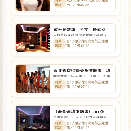
店工作時，會同時擔心工作內容、安
八大行業求職與酒店小姐指
比較
南 · 2026-07-16
全性、收入、上班時間與是...
威士登酒店、民亨、欣殿公主
本篇完整解析 不同酒店商圈的價格、
店、松江路禮服酒店消費
客群、交通與店型定位都有差異。本
台北酒店消費攻略與店家推
薦 · 2025-01-18
文以「威士登酒店、民亨、...
台北酒店消費分為便服店、禮
閱讀前先了解 便服店、禮服店、制服
服店、制服店3大類
店與日式酒吧的消費方式、工作內容
台北酒店消費攻略與店家推
薦 · 2026-07-04
與客群定位都不相同。本文...
《金拿督禮服酒店》101會
主題導讀說明 不同店型在穿著規範、
館、名花、台北禮服酒店上班
互動方式、價格定位與工作要求上都
台北酒店消費攻略與店家推
薦 · 2025-02-22
有差別。本篇以「《金拿督...