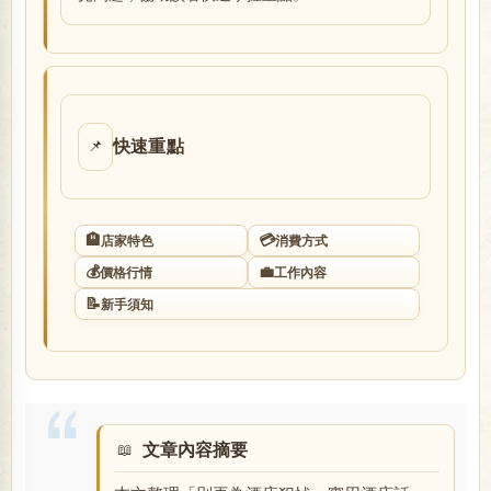
店
快速重點
📌
🏨
💳
店家特色
消費方式
經
💰
💼
價格行情
工作內容
📝
新手須知
文章內容摘要
紀