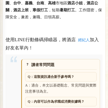
園
、
台中
、
嘉義
、
台南
、
高雄
市地區
酒店小姐
，
酒店公
關
，
酒店上班
，
寒假打工
，短期
暑期打工
。工作隱密，保
障安全，兼差，兼職、日領高薪。
使用LINE行動條碼掃瞄器，將酒店
加入
經紀人
好友名單內！
讀者常問問題
Q：這類資訊適合新手參考嗎？
A：適合，本文以基礎觀念、常見問題與實際
注意事項為主。
Q：內容可以作為求職或消費依據嗎？