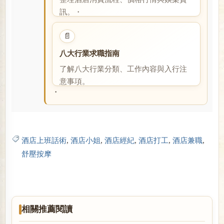
訊。・
閱讀全文
📄
八大行業求職指南
了解八大行業分類、工作內容與入行注
意事項。
・
閱讀全文
酒店上班話術
,
酒店小姐
,
酒店經紀
,
酒店打工
,
酒店兼職
,
舒壓按摩
相關推薦閱讀