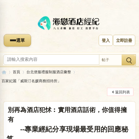
選單
登入
立即註冊
帖子
首頁
台北便服禮服制服酒店彙整
百家妃麗「威斯汀名媛商務招待所」
返回列表
海
»
›
›
別再為酒店犯怵︰實用酒店話術，你值得擁
有
--專業經紀分享現場最受用的回應秘
笈