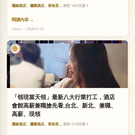
麗緻酒店、儷園酒店、香格里拉酒店
瀏覽 3402
回覆 0
→
閱讀內容
admin
•
2026-1-19
「領現當天領」最新八大行業打工，酒店
會館高薪兼職搶先看,台北、新北、兼職、
高薪、現領
麗緻酒店、儷園酒店、香格里拉酒店
瀏覽 4149
回覆 0