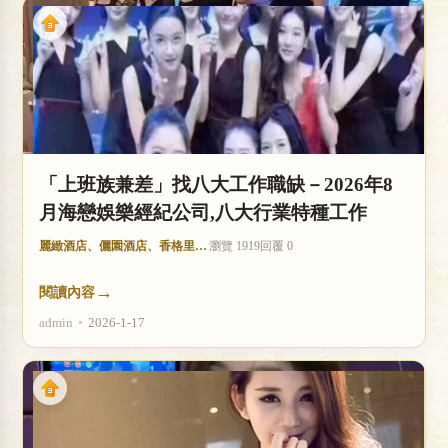
「上班族兼差」找八大工作職缺－2026年8
月海戀娛樂經紀公司,八大行業特種工作
麗緻酒店、儷園酒店、香格里拉酒店
瀏覽 1919
回覆 0
→
閱讀內容
admin
•
2026-1-17