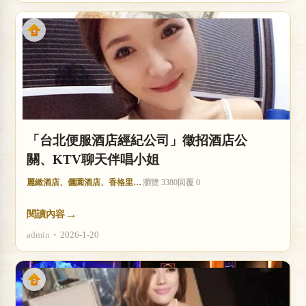
「台北便服酒店經紀公司」徵招酒店公
關、KTV聊天伴唱小姐
麗緻酒店、儷園酒店、香格里拉酒店
瀏覽 3380
回覆 0
→
閱讀內容
admin
•
2026-1-20