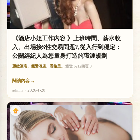
《酒店小姐工作內容 》上班時間、薪水收
入、出場接S性交易問題?,從入行到穩定：
公關經紀人為您量身打造的職涯規劃
麗緻酒店、儷園酒店、香格里拉酒店
瀏覽 6212
回覆 0
→
閱讀內容
admin
•
2026-1-20