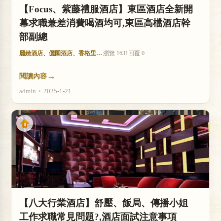
【Focus、紫藤禮服酒店】東區酒店全新開
幕求職兼差消費喝酒均可,東區高檔酒店幹
部副總
麗緻酒店、儷園酒店、香格里拉酒店
瀏覽 1631
回覆 0
→
閱讀內容
admin
•
2025-1-21
【八大行業酒店】舒壓、飯局、傳播小姐
工作求職常見問題?,酒店面試注意事項