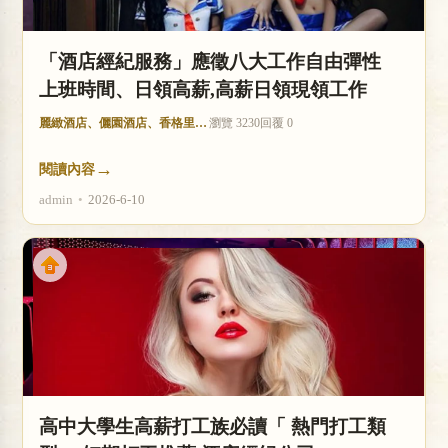
「酒店經紀服務」應徵八大工作自由彈性
上班時間、日領高薪,高薪日領現領工作
麗緻酒店、儷園酒店、香格里拉酒店
瀏覽 3230
回覆 0
→
閱讀內容
admin
•
2026-6-10
高中大學生高薪打工族必讀「 熱門打工類