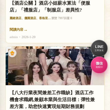
【酒店公關 】酒店小姐薪水算法「便服
店」「禮服店」「制服店」差異性?
麗緻酒店、儷園酒店、香格里拉酒店
瀏覽 7997
回覆 0
→
閱讀內容
admin
•
2026-1-20
LINE
立即加友
微信
複製ID
【八大行業夜間兼差工作職缺】酒店工作
機會求職網,兼顧本業與生活目標：彈性兼
差方案，助您快速實現短期財務規劃