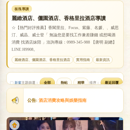
板塊導讀
麗緻酒店、儷園酒店、香格里拉酒店導讀
戀
☆【熱門好評推薦】香閣里拉、Focus、紫藤、名媛、、威思
汀、威晶、威士登「 無論您是要找工作兼差賺錢 或想喝酒
消費 找酒店妹陪 」洽詢專線：0989-345-988 【唐明 副總】
LINE:H9908。
麗緻酒店、儷園酒店、香格里拉酒店
實用指南
最新資訊
酒
新窗
主題篩選：
全部
熱帖
精華
排序：
最近回覆
公告:
酒店消費攻略與娛樂指南