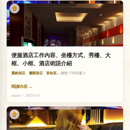
便服酒店工作內容、坐檯方式、秀檯、大
框、小框、酒店術語介紹
麗緻酒店、儷園酒店、香格里拉酒店
瀏覽 5798
回覆 0
→
閱讀內容
admin
•
2025-1-1