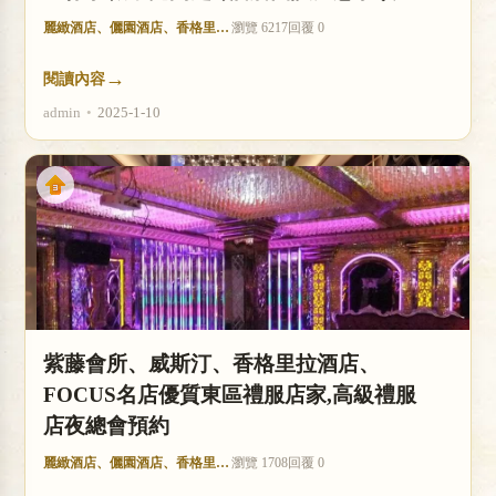
麗緻酒店、儷園酒店、香格里拉酒店
瀏覽 6217
回覆 0
→
閱讀內容
admin
•
2025-1-10
紫藤會所、威斯汀、香格里拉酒店、
FOCUS名店優質東區禮服店家,高級禮服
店夜總會預約
麗緻酒店、儷園酒店、香格里拉酒店
瀏覽 1708
回覆 0