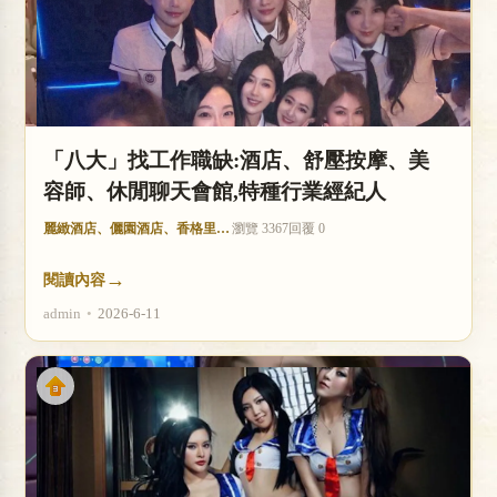
店
「八大」找工作職缺:酒店、舒壓按摩、美
容師、休閒聊天會館,特種行業經紀人
麗緻酒店、儷園酒店、香格里拉酒店
瀏覽 3367
回覆 0
經
→
閱讀內容
admin
•
2026-6-11
紀