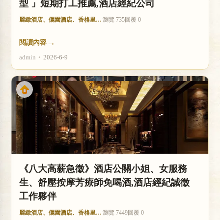
型 」短期打工推薦,酒店經紀公司
麗緻酒店、儷園酒店、香格里拉酒店
瀏覽 735
回覆 0
→
閱讀內容
admin
•
2026-6-9
《八大高薪急徵》酒店公關小姐、女服務
生、舒壓按摩芳療師免喝酒,酒店經紀誠徵
工作夥伴
麗緻酒店、儷園酒店、香格里拉酒店
瀏覽 7449
回覆 0