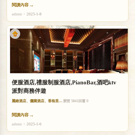
→
閱讀內容
admin
•
2025-1-8
便服酒店,禮服制服酒店,PianoBar,酒吧ktv
派對商務伴遊
麗緻酒店、儷園酒店、香格里拉酒店
瀏覽 5841
回覆 0
→
閱讀內容
admin
•
2025-1-6