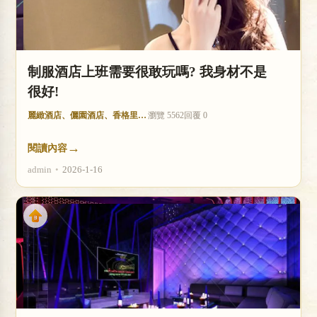
制服酒店上班需要很敢玩嗎? 我身材不是
很好!
麗緻酒店、儷園酒店、香格里拉酒店
瀏覽 5562
回覆 0
→
閱讀內容
admin
•
2026-1-16