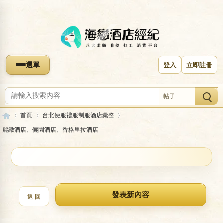
選單
登入
立即註冊
帖子
首頁
台北便服禮服制服酒店彙整
麗緻酒店、儷園酒店、香格里拉酒店
海
»
›
›
收藏本版
麗緻酒店、儷園酒店、香格里拉酒店
返 回