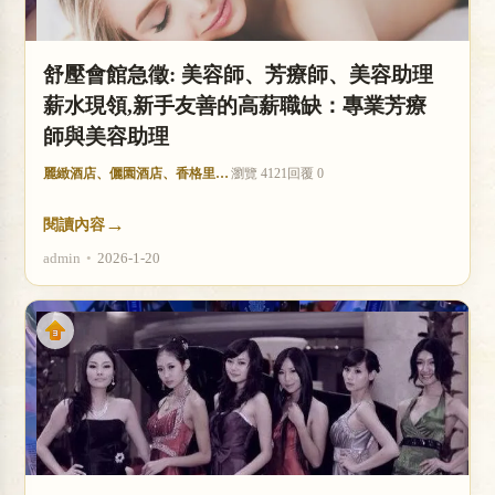
舒壓會館急徵: 美容師、芳療師、美容助理
薪水現領,新手友善的高薪職缺：專業芳療
師與美容助理
麗緻酒店、儷園酒店、香格里拉酒店
瀏覽 4121
回覆 0
→
閱讀內容
admin
•
2026-1-20