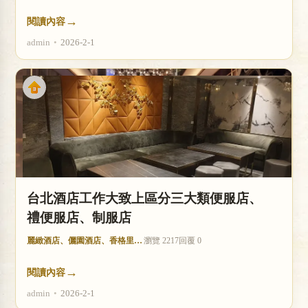
→
閱讀內容
admin
•
2026-2-1
台北酒店工作大致上區分三大類便服店、
禮便服店、制服店
麗緻酒店、儷園酒店、香格里拉酒店
瀏覽 2217
回覆 0
→
閱讀內容
admin
•
2026-2-1