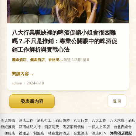
八大行業職缺裡的啤酒促銷小姐會很困難
嗎？,不只是推銷：專業公關眼中的啤酒促
銷工作解析與實戰心法
麗緻酒店、儷園酒店、香格里拉酒店
瀏覽 2424
回覆 0
→
閱讀內容
admin
•
2024-8-18
返 回
酒店兼職
|
酒店工作
|
酒店打工
|
酒店兼差
|
八大行業
|
八大工作
|
八大求職
|
酒店
經紀推薦
|
酒店經紀入行
|
酒店消費
|
酒店消費價格
|
一個人上酒店
|
台北夜總會
|
便服店
|
禮服店
|
制服店
|
林森北路酒店
|
台北酒店
|
酒店KTV
|
海戀酒店經紀