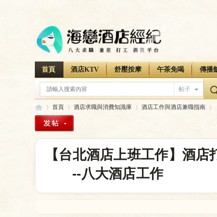
首頁
酒店KTV
舒壓按摩
午茶免喝
傳播
帖子
首頁
酒店求職與消費知識庫
酒店工作與酒店兼職指南
海
»
›
›
›
【台北酒店上班工作】酒店
--八大酒店工作