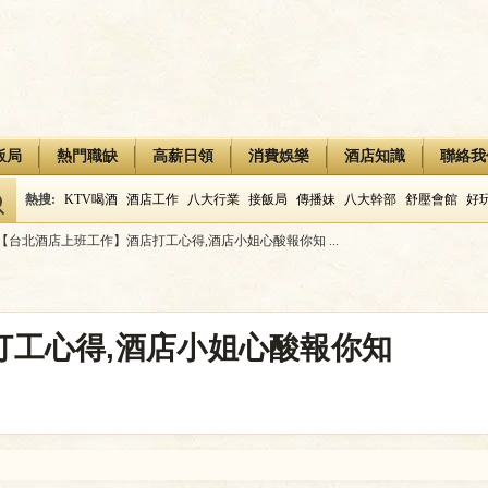
飯局
熱門職缺
高薪日領
消費娛樂
酒店知識
聯絡我
熱搜:
KTV喝酒
酒店工作
八大行業
接飯局
傳播妹
八大幹部
舒壓會館
好
【台北酒店上班工作】酒店打工心得,酒店小姐心酸報你知 ...
打工心得,酒店小姐心酸報你知