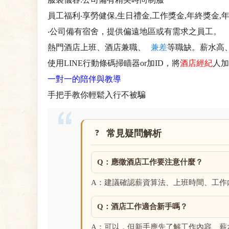
員工福利‧享勞健保,生日禮金,工作獎金,年終獎金,年
‧公司備有宿舍，提供偏遠地區或有需求之員工。
熱門酒店上班、酒店兼職、
兼差
等職缺。薪水高
使用LINE行動條碼掃瞄器or加ID，將
酒店經紀
人加
一對一的陪伴與教導
手把手教你輕鬆入行不被騙
常見疑問解析
Q：應徵酒店工作要注意什麼？
A：建議確認薪資算法、上班時間、工作
Q：酒店工作適合新手嗎？
A：可以，但新手應先了解工作內容、薪