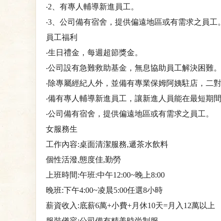
‧2、有專人輔導新進員工。
‧3、公司備有宿舍，提供偏遠地區或有需求之員工
員工福利
‧生日禮金，每週超節獎金。
‧公司設有急難救助基金，無息協助員工解決困難
‧除專屬經紀人外，並備有專業保姆阿姨駐店，二
‧備有專人輔導新進員工，讓新進人員能在最短期
‧公司備有宿舍，提供偏遠地區或有需求之員工。
女服務生
工作內容:桌面清潔服務,遞茶水飲料
個性活潑,態度佳,勤勞
上班時間:午班:中午12:00~晚上8:00
晚班:下午4:00~凌晨5:00任選8小時
薪資收入:底薪6萬+小費+月休10天=月入12萬以上
服裝儀容:公司備有精美時尚制服