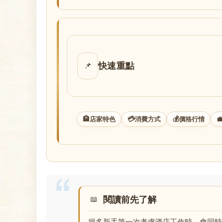
店
快速重點
📌
經
🏨
💳
💰

店家特色
消費方式
價格行情
閱讀前先了解
紀