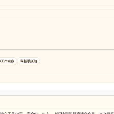

📝
工作內容
新手須知