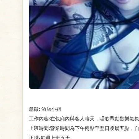
急徵: 酒店小姐
工作內容:在包廂內與客人聊天，唱歌帶動歡樂氣
上班時間:營業時間為下午兩點至翌日凌晨五點，自選
正職-每週上班五天