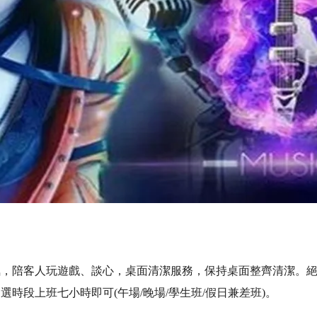
氛，陪客人玩遊戲、談心，桌面清潔服務，保持桌面整齊清潔。絕
時段上班七小時即可(午場/晚場/學生班/假日兼差班)。