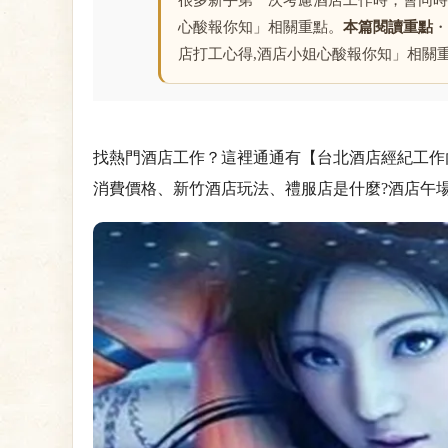
很多新手第一次考慮酒店工作時，會同時
心酸報你知」相關重點。
本篇閱讀重點
・
店打工心得,酒店小姐心酸報你知」相關
找熱門酒店工作？這裡通通有【台北酒店經紀工作內容
消費價格、新竹酒店玩法、禮服店是什麼?酒店午