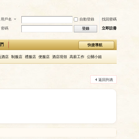
用戶名
自動登錄
找回密碼
密碼
立即註冊
登錄
們
快捷導航
玩酒店
制服店
禮服店
便服店
酒店現領
高薪工作
公關小姐
返回列表