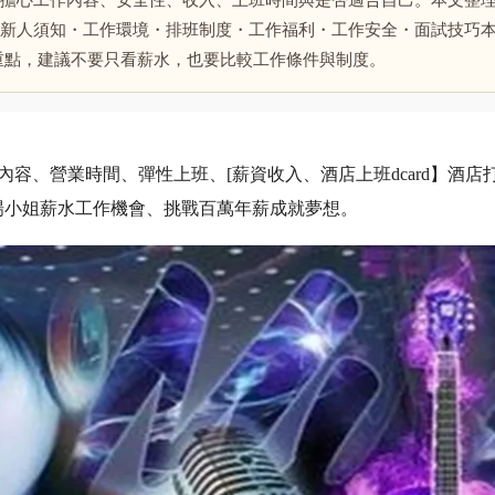
擔心工作內容、安全性、收入、上班時間與是否適合自己。本文整理
新人須知・工作環境・排班制度・工作福利・工作安全・面試技巧
重點，建議不要只看薪水，也要比較工作條件與制度。
、營業時間、彈性上班、[薪資收入、酒店上班dcard】酒店打工
場小姐薪水工作機會、挑戰百萬年薪成就夢想。