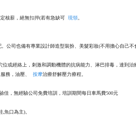
規定核薪，絕無
扣押
(若有急缺可
現領
。
配。公司也備有專業設計師造型裝扮、美髮彩妝(不用擔心自己不
的穴位或經絡上，刺激和調動機體的抗病能力、淋巴排毒，達到治
A服務，油壓、
按摩
治療舒解壓力療程。
經驗佳，無經驗公司免費培訓，培訓期間每日車馬費500元
,魚口為主)。