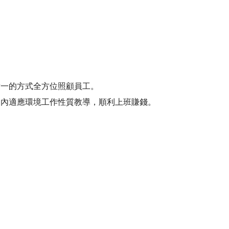
。
。
對一的方式全方位照顧員工。
間內適應環境工作性質教導，順利上班賺錢。