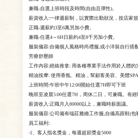
兼職-自選上班時段及時間(自由且彈性)。
薪資收入:一律週薪制，以實際出勤狀況，按店家
正職-週薪約3至6萬另加小費。
兼職-任選4～6H日薪約4至8千另加小費。
服裝儀容:自備個人風格時尚禮服,或小洋裝自行搭
芳療舒壓師
工作內容:經絡推拿: 用各種專業手法作用於人體
精油按摩: 使用香氛、精油，幫顧客美容、美體SP
上班時間:午班中午12:00開始任選7H即可下班
晚班至凌晨5:00任選7H，周休二日，可兼職。有
薪資收入:正職月入80000以上，兼職時薪面議。
服裝儀容:公司備有端莊雅緻工作服,自備高跟鞋(包鞋
員工福利:
‧1、客人指名獎金，每週超節獎金5000