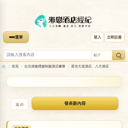
選單
登入
立即註冊
帖子
首頁
台北便服禮服制服酒店彙整
星光大道酒店、八方酒店
收藏本版
海
»
›
›
星光大道酒店、八方酒店
返 回