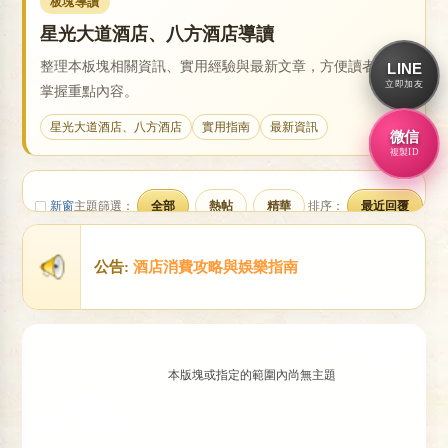
板塊導讀
星光大道酒店、八方酒店導讀
整理本板塊相關資訊、實用經驗與最新文章，方便讀者快速
LINE
戀
立即加友
掌握重點內容。
星光大道酒店、八方酒店
實用指南
最新資訊
微信
複製ID
新窗
主題篩選：
全部
熱帖
精華
排序：
最近回覆
公告:
酒店消費攻略與娛樂指南
酒
本版塊或指定的範圍內尚無主題