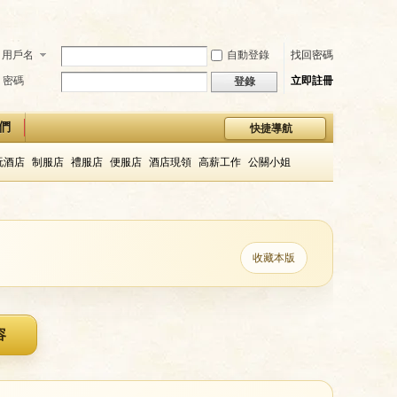
用戶名
自動登錄
找回密碼
密碼
立即註冊
登錄
們
快捷導航
玩酒店
制服店
禮服店
便服店
酒店現領
高薪工作
公關小姐
收藏本版