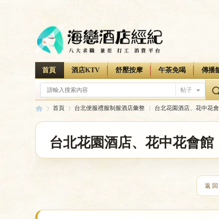
首頁
酒店KTV
舒壓按摩
午茶免喝
傳播
帖子
首頁
台北便服禮服制服酒店彙整
台北花園酒店、花中花會
台北花園酒店、花中花會館
海
»
›
›
今日:
0
主題:
0
排名:
56
返 回