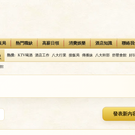
飯局
熱門職缺
高薪日領
消費娛樂
酒店知識
聯絡我
熱搜:
KTV喝酒
酒店工作
八大行業
接飯局
傳播妹
八大幹部
舒壓會館
好
館