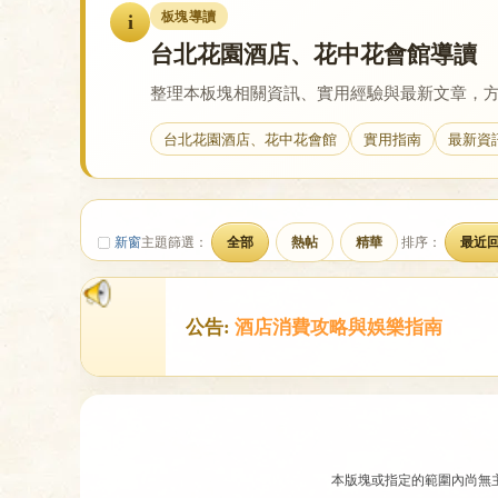
板塊導讀
i
台北花園酒店、花中花會館導讀
戀
整理本板塊相關資訊、實用經驗與最新文章，
台北花園酒店、花中花會館
實用指南
最新資
新窗
主題篩選：
全部
熱帖
精華
排序：
最近
酒
公告:
酒店消費攻略與娛樂指南
本版塊或指定的範圍內尚無