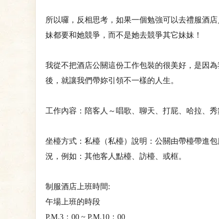
所以囉，反相思考，如果一個勉強可以去禮服酒店
妹都要和她競爭，而不是她去競爭其它妹妹！
我從不把酒店公關這份工作包裝的很美好，是因為
後，就讓我們帶妳引領不一樣的人生。
工作內容：陪客人～唱歌、聊天、打屁、哈拉、秀
坐檯方式：私檯（私檯）說明：公關由帶檯帶進包
況，例如：其他客人點檯、訪檯、或框。
制服酒店上班時間:
午場上班的時段
P.M.3：00 ~ P.M.10：00