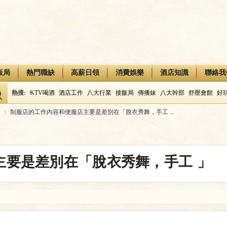
飯局
熱門職缺
高薪日領
消費娛樂
酒店知識
聯絡我
熱搜:
KTV喝酒
酒店工作
八大行業
接飯局
傳播妹
八大幹部
舒壓會館
好
制服店的工作內容和便服店主要是差別在「脫衣秀舞，手工 ...
›
主要是差別在「脫衣秀舞，手工 」