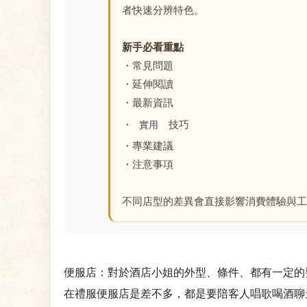
者快速分辨特色。
新手必看重點
・常見問題
・延伸閱讀
・最新資訊
・
技巧
實用
・專業建議
・注意事項
不同店型的差異會直接影響消費體驗與工
便服店：對於酒店小姐的外型、條件、都有一定的
在禮服便服店是差不多，都是要陪客人唱歌喝酒聊