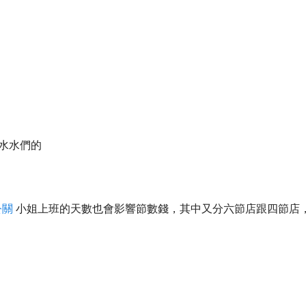
依據水水們的
公關
小姐上班的天數也會影響節數錢，其中又分六節店跟四節店