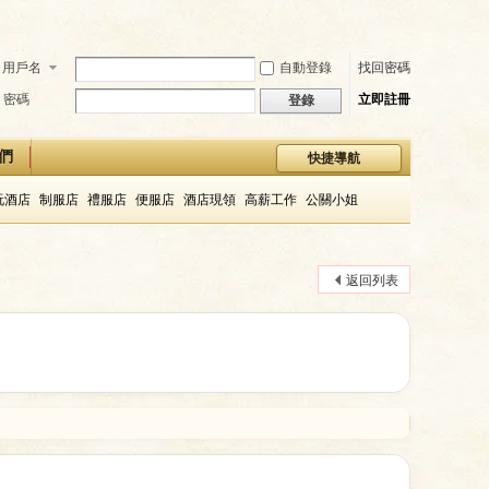
用戶名
自動登錄
找回密碼
密碼
立即註冊
登錄
們
快捷導航
玩酒店
制服店
禮服店
便服店
酒店現領
高薪工作
公關小姐
返回列表