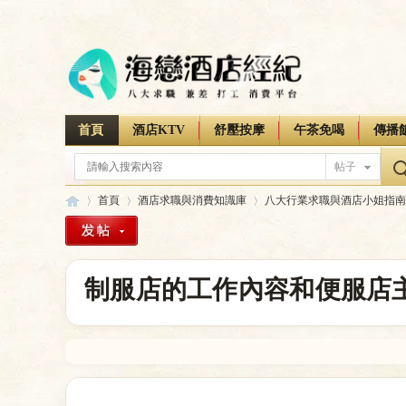
首頁
酒店KTV
舒壓按摩
午茶免喝
傳播
帖子
首頁
酒店求職與消費知識庫
八大行業求職與酒店小姐指南
海
»
›
›
制服店的工作內容和便服店