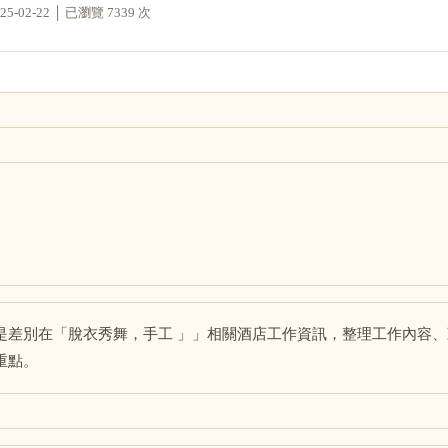
02-22 │ 已瀏覽 7339 次
是差別在「脫衣秀舞，手工 」」相關酒店工作資訊，整理工作內容
重點。