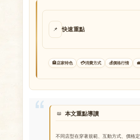
店
快速重點
📌
🏨
💳
💰

店家特色
消費方式
價格行情
經
本文重點導讀
紀
不同店型在穿著規範、互動方式、價格定