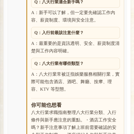
Q：八大行業適合新手嗎？
A：新手可以了解，但一定要先確認工作內
容、薪資制度、環境與安全注意。
Q：入行前最該注意什麼？
A：最重要的是資訊透明、安全、薪資制度清
楚與工作內容明確。
Q：八大行業有哪些類型？
A：八大行業常被泛指娛樂服務相關行業，實
際可能包含酒店、酒吧、舞廳、按摩、理
容、KTV 等型態。
你可能也想看
八大行業求職指南整理八大行業分類、入行
條件與新手應注意的重點。・酒店工作安全
嗎？新手注意事項了解上班前需要確認的安