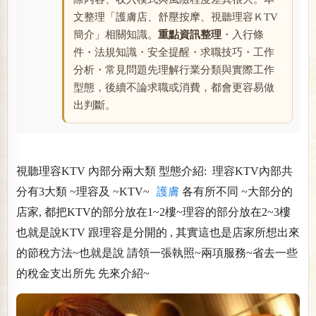
文整理「護膚店、舒壓按摩、視聽理容ＫTV
簡介」相關知識。
重點資訊整理
・入行條
件・法規知識・安全提醒・求職技巧・工作
分析・常見問題先理解行業分類與實際工作
型態，後續不論求職或消費，都會更容易做
出判斷。
視聽理容KTV 內部分兩大類 型態介紹: 理容KTV內部共
分有3大類 ~理容及 ~KTV~
護膚
各有所不同 ~大部分的
店家, 都把KTV的部分放在1~2樓~理容的部分放在2~3樓
也就是說KTV 跟理容是分開的 , 其實這也是店家所想出來
的節稅方法~也就是說 請領一張執照~兩項服務~省去一些
的稅金支出所先 先來介紹~