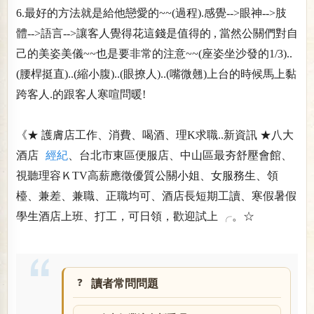
6.最好的方法就是給他戀愛的~~(過程).感覺-->眼神-->肢
體-->語言-->讓客人覺得花這錢是值得的 , 當然公關們對自
己的美姿美儀~~也是要非常的注意~~(座姿坐沙發的1/3)..
(腰桿挺直)..(縮小腹)..(眼撩人)..(嘴微翹)上台的時候馬上黏
跨客人.的跟客人寒喧問暖!
《★ 護膚店工作、消費、喝酒、理K求職..新資訊 ★八大
酒店
經紀
、台北市東區便服店、中山區最夯舒壓會館、
視聽理容ＫTV高薪應徵優質公關小姐、女服務生、領
檯、兼差、兼職、正職均可、酒店長短期工讀、寒假暑假
學生酒店上班、打工，可日領，歡迎試上 ╭。☆
讀者常問問題