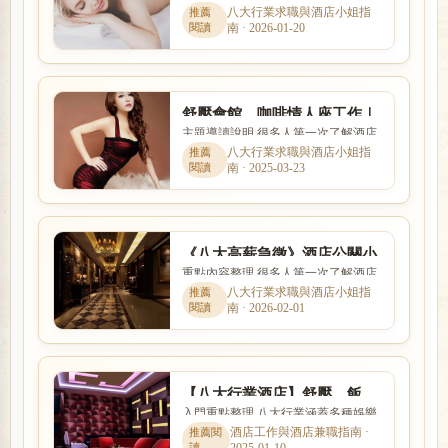
工作時，最在意的就是收入怎麼計
八大行業求職與酒店小姐指
南 · 2026-01-20
算、是否可以日領現領，以及...
舒壓會館、咖啡情人座工作｜
主題導讀說明 很多人第一次了解酒店
八大免喝酒兼差與現領薪資解
工作時，最在意的就是收入怎麼計
八大行業求職與酒店小姐指
析
南 · 2025-03-23
算、是否可以日領現領，以及...
《八大高薪急徵》酒店公關小
重點內容整理 很多人第一次了解酒店
姐、女服務生、舒壓按摩芳療
工作時，最在意的就是收入怎麼計
八大行業求職與酒店小姐指
師免喝酒
南 · 2026-02-01
算、是否可以日領現領，以及...
【八大行業酒店】舒壓、飯
入門重點整理 八大行業涵蓋多種娛樂
局、傳播小姐工作求職常見問
服務與工作型態，實際內容、收入模
酒店工作與酒店兼職指南 ·
題?