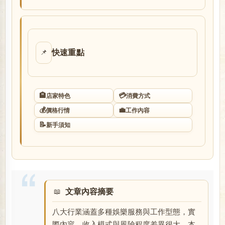
店
快速重點
📌
🏨
💳
店家特色
消費方式
💰
💼
價格行情
工作內容
經
📝
新手須知
文章內容摘要
八大行業涵蓋多種娛樂服務與工作型態，實
紀
際內容、收入模式與風險程度差異很大。本