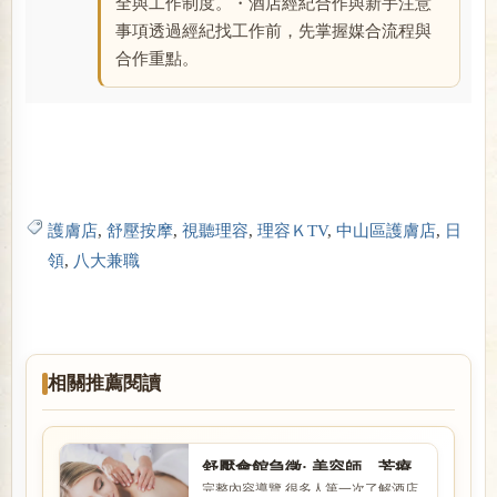
全與工作制度。・酒店經紀合作與新手注意
事項透過經紀找工作前，先掌握媒合流程與
合作重點。
護膚店
,
舒壓按摩
,
視聽理容
,
理容ＫTV
,
中山區護膚店
,
日
領
,
八大兼職
相關推薦閱讀
舒壓會館急徵: 美容師、芳療
完整內容導覽 很多人第一次了解酒店
師、美容助理薪水現領