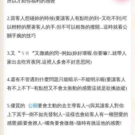
所以才給你福利的感覺
2.當客人想碰妳的時候(要讓客人有點吃的到~又吃不到)可
以輕輕的壓著客人的手.但不可以粗魯的撥開...這時就看公
關手腕的技巧
3.又〝ㄋㄞ〞又撒嬌的閃~例如(妳好壞喔.你要嘛?..就帶人
家出去吃宵夜阿.這裡人多會不好意思阿)
4.還有不管遇到什麼問題只能暗示~不能明示喔(要讓客人
有不上不下~有點想又不會太衝動的感覺這就是欲擒故縱)
5.優質的
公關
要會主動的去主導客人~(與其讓客人對你
上下其手~倒不如先發制人~這樣也會給客人有一種戀愛的
感覺)眼要會撩人~嘴角要會微翹~隨時有挑逗他的感覺!