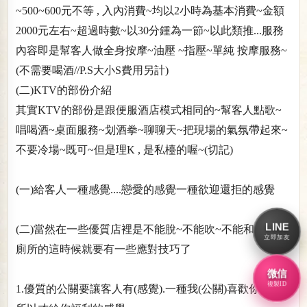
~500~600元不等 , 入內消費~均以2小時為基本消費~金額
2000元左右~超過時數~以30分鍾為一節~以此類推...服務
內容即是幫客人做全身按摩~油壓 ~指壓~單純 按摩服務~
(不需要喝酒//P.S大小S費用另計)
(二)KTV的部份介紹
其實KTV的部份是跟便服酒店模式相同的~幫客人點歌~
唱喝酒~桌面服務~划酒拳~聊聊天~把現場的氣氛帶起來~
不要冷場~既可~但是理K , 是私檯的喔~(切記)
(一)給客人一種感覺....戀愛的感覺一種欲迎還拒的感覺
LINE
(二)當然在一些優質店裡是不能脫~不能吹~不能和可人進
立即加友
廁所的這時候就要有一些應對技巧了
微信
複製ID
1.優質的公關要讓客人有(感覺).一種我(公關)喜歡你(客人).