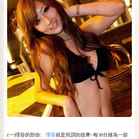
(一)理容的部份:
理容
就是所謂的按摩~每30分鍾為一節