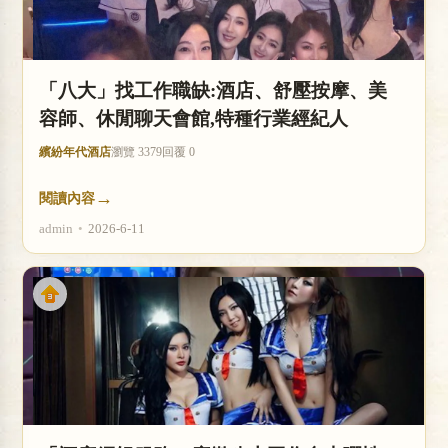
店
「八大」找工作職缺:酒店、舒壓按摩、美
容師、休閒聊天會館,特種行業經紀人
繽紛年代酒店
瀏覽 3379
回覆 0
→
閱讀內容
經
admin
•
2026-6-11
紀