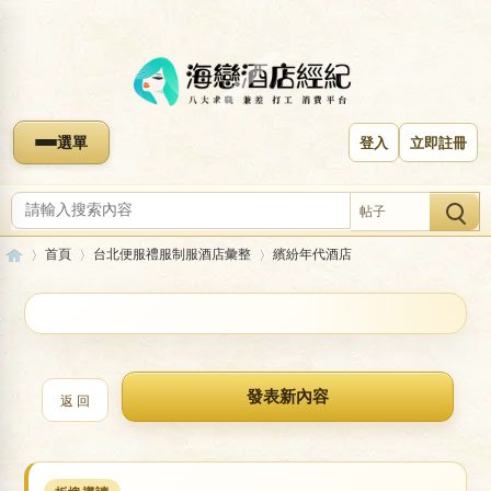
選單
登入
立即註冊
帖子
首頁
台北便服禮服制服酒店彙整
繽紛年代酒店
收藏本版
海
»
›
›
繽紛年代酒店
返 回