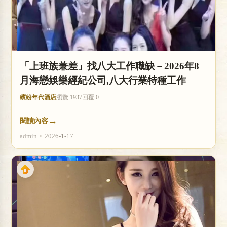
「上班族兼差」找八大工作職缺－2026年8
月海戀娛樂經紀公司,八大行業特種工作
繽紛年代酒店
瀏覽 1937
回覆 0
→
閱讀內容
admin
•
2026-1-17