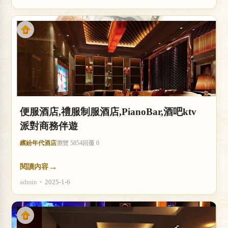
便服酒店,禮服制服酒店,PianoBar,酒吧ktv
派對商務伴遊
繽紛年代酒店
瀏覽 5854
回覆 0
→
閱讀內容
admin
•
2025-1-6