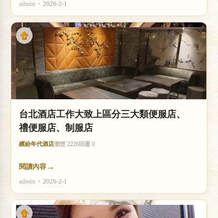
admin
•
2026-2-1
台北酒店工作大致上區分三大類便服店、
禮便服店、制服店
繽紛年代酒店
瀏覽 2226
回覆 0
→
閱讀內容
admin
•
2026-2-1