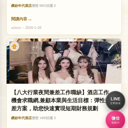
繽紛年代酒店
瀏覽 8001
回覆 0
→
閱讀內容
admin
•
2026-1-20
【八大行業夜間兼差工作職缺】酒店工作
LINE
機會求職網,兼顧本業與生活目標：彈性兼
立即加友
差方案，助您快速實現短期財務規劃
微信
繽紛年代酒店
瀏覽 3409
回覆 0
複製ID