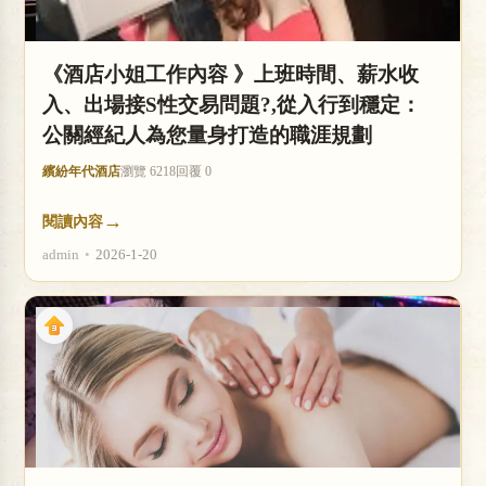
《酒店小姐工作內容 》上班時間、薪水收
入、出場接S性交易問題?,從入行到穩定：
公關經紀人為您量身打造的職涯規劃
繽紛年代酒店
瀏覽 6218
回覆 0
→
閱讀內容
admin
•
2026-1-20