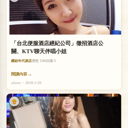
「台北便服酒店經紀公司」徵招酒店公
關、KTV聊天伴唱小姐
繽紛年代酒店
瀏覽 3386
回覆 0
→
閱讀內容
admin
•
2026-1-20