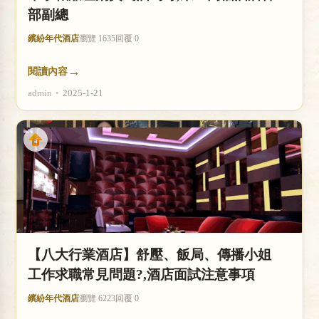
部副總
繽紛年代酒店
瀏覽 1635
回覆 0
→
閱讀內容
admin
•
2025-1-21
【八大行業酒店】舒壓、飯局、傳播小姐
工作求職常見問題?,酒店面試注意事項
繽紛年代酒店
瀏覽 6223
回覆 0