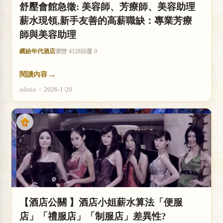
舒壓會館急徵: 美容師、芳療師、美容助理
薪水現領,新手友善的高薪職缺：專業芳療
師與美容助理
繽紛年代酒店
瀏覽 4128
回覆 0
→
閱讀內容
admin
•
2026-1-20
【酒店公關 】酒店小姐薪水算法「便服
店」「禮服店」「制服店」差異性?