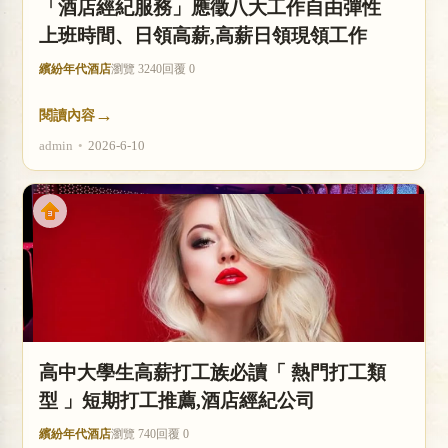
「酒店經紀服務」應徵八大工作自由彈性
上班時間、日領高薪,高薪日領現領工作
繽紛年代酒店
瀏覽 3240
回覆 0
→
閱讀內容
admin
•
2026-6-10
高中大學生高薪打工族必讀「 熱門打工類
型 」短期打工推薦,酒店經紀公司
繽紛年代酒店
瀏覽 740
回覆 0