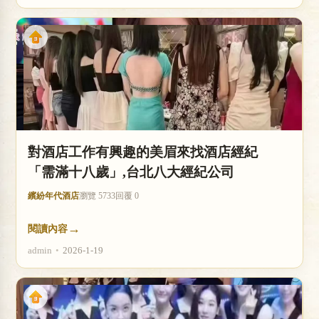
對酒店工作有興趣的美眉來找酒店經紀
「需滿十八歲」,台北八大經紀公司
繽紛年代酒店
瀏覽 5733
回覆 0
→
閱讀內容
admin
•
2026-1-19