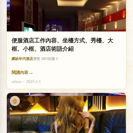
便服酒店工作內容、坐檯方式、秀檯、大
框、小框、酒店術語介紹
繽紛年代酒店
瀏覽 5803
回覆 0
→
閱讀內容
admin
•
2025-1-1