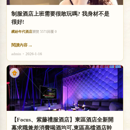
制服酒店上班需要很敢玩嗎? 我身材不是
很好!
繽紛年代酒店
瀏覽 5571
回覆 0
→
閱讀內容
admin
•
2026-1-16
【Focus、紫藤禮服酒店】東區酒店全新開
幕求職兼差消費喝酒均可,東區高檔酒店幹