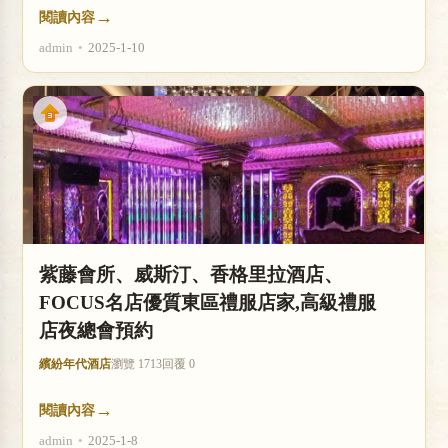
→
閱讀內容
admin
•
2025-1-10
紫藤會所、威斯汀、香格里拉酒店、
FOCUS名店優質東區禮服店家,高級禮服
店夜總會預約
繽紛年代酒店
瀏覽 1713
回覆 0
→
閱讀內容
admin
•
2025-1-8