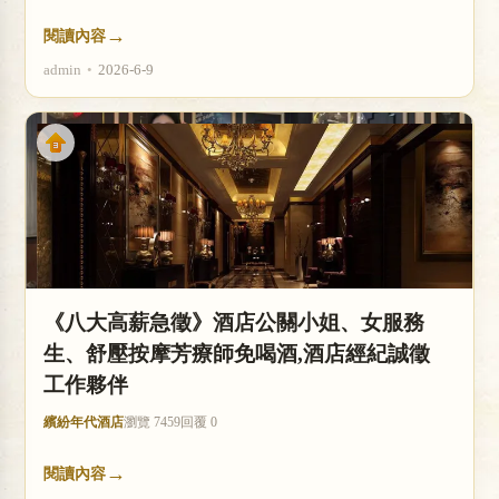
→
閱讀內容
admin
•
2026-6-9
《八大高薪急徵》酒店公關小姐、女服務
生、舒壓按摩芳療師免喝酒,酒店經紀誠徵
工作夥伴
繽紛年代酒店
瀏覽 7459
回覆 0
→
閱讀內容