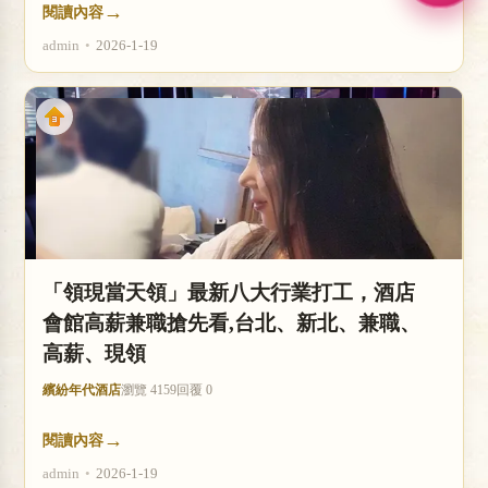
→
閱讀內容
admin
•
2026-1-19
「領現當天領」最新八大行業打工，酒店
會館高薪兼職搶先看,台北、新北、兼職、
高薪、現領
繽紛年代酒店
瀏覽 4159
回覆 0
→
閱讀內容
admin
•
2026-1-19