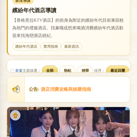
板塊導讀
繽紛年代酒店導讀
【香格里拉KTV酒店】的前身為附近的繽紛年代目前東區較
戀
為熱門的禮服酒店。找兼職或想來喝酒消費繽紛年代酒店歡
迎來找海戀酒店經紀。
繽紛年代酒店
實用指南
最新資訊
新窗
主題篩選：
全部
熱帖
精華
排序：
最近回覆
酒
公告:
酒店消費攻略與娛樂指南