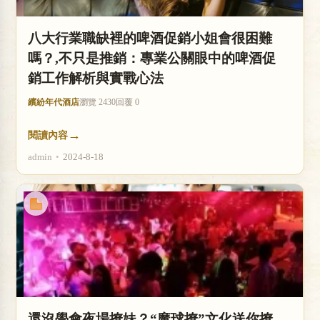
八大行業職缺裡的啤酒促銷小姐會很困難
嗎？,不只是推銷：專業公關眼中的啤酒促
銷工作解析與實戰心法
繽紛年代酒店
瀏覽 2430
回覆 0
→
閱讀內容
admin
•
2024-8-18
還沒學會夜場撩妹？“魔球撩”文化送你撩