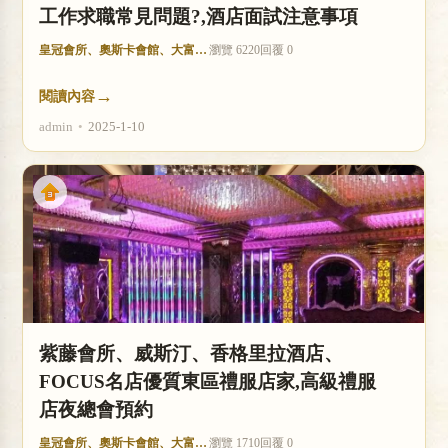
工作求職常見問題?,酒店面試注意事項
皇冠會所、奧斯卡會館、大富豪酒店
瀏覽 6220
回覆 0
→
閱讀內容
admin
•
2025-1-10
紫藤會所、威斯汀、香格里拉酒店、
FOCUS名店優質東區禮服店家,高級禮服
店夜總會預約
皇冠會所、奧斯卡會館、大富豪酒店
瀏覽 1710
回覆 0