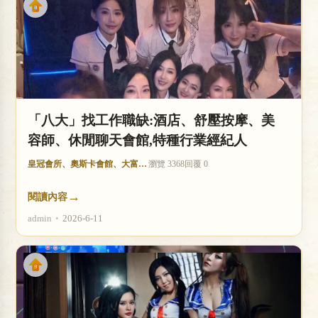
店
「八大」找工作職缺:酒店、舒壓按摩、美
容師、休閒聊天會館,特種行業經紀人
經
皇冠會所、奧斯卡會館、大富豪酒店
瀏覽 3368
回覆 0
→
閱讀內容
admin
•
2026-6-11
紀