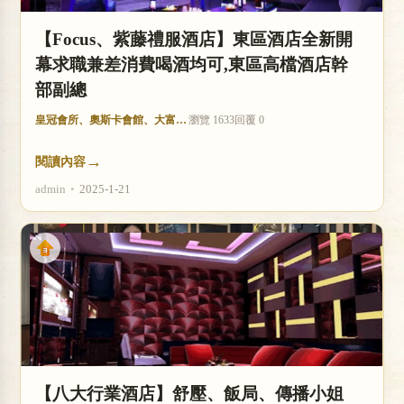
【Focus、紫藤禮服酒店】東區酒店全新開
幕求職兼差消費喝酒均可,東區高檔酒店幹
部副總
皇冠會所、奧斯卡會館、大富豪酒店
瀏覽 1633
回覆 0
→
閱讀內容
admin
•
2025-1-21
【八大行業酒店】舒壓、飯局、傳播小姐