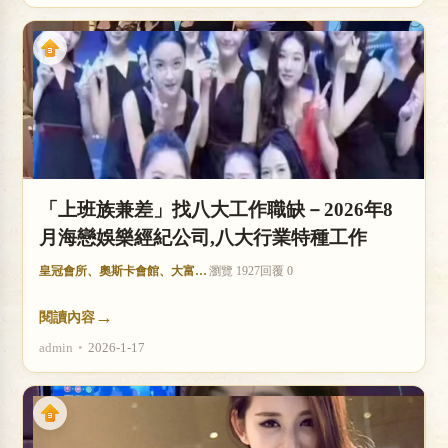
「上班族兼差」找八大工作職缺－2026年8
月海戀娛樂經紀公司,八大行業特種工作
皇冠會所、奧斯卡會館、大富豪酒店
瀏覽 1927
回覆 0
→
閱讀內容
admin
•
2026-1-17