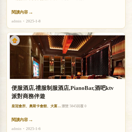
→
閱讀內容
admin
•
2025-1-8
便服酒店,禮服制服酒店,PianoBar,酒吧ktv
派對商務伴遊
皇冠會所、奧斯卡會館、大富豪酒店
瀏覽 5845
回覆 0
→
閱讀內容
admin
•
2025-1-6