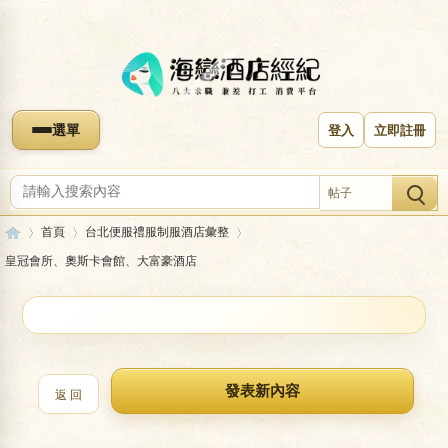
選單
登入
立即註冊
帖子
首頁
台北便服禮服制服酒店彙整
皇冠會所、奧斯卡會館、大富豪酒店
海
»
›
›
收藏本版
皇冠會所、奧斯卡會館、大富豪酒店
返 回