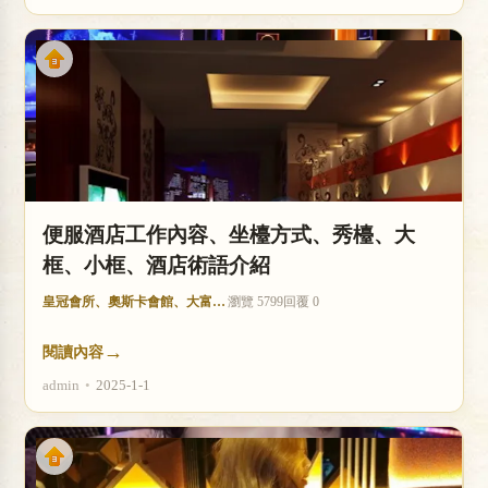
便服酒店工作內容、坐檯方式、秀檯、大
框、小框、酒店術語介紹
皇冠會所、奧斯卡會館、大富豪酒店
瀏覽 5799
回覆 0
→
閱讀內容
admin
•
2025-1-1