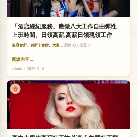
「酒店經紀服務」應徵八大工作自由彈性
上班時間、日領高薪,高薪日領現領工作
皇冠會所、奧斯卡會館、大富豪酒店
瀏覽 3233
回覆 0
→
閱讀內容
admin
•
2026-6-10