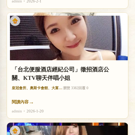
admin
•
2026-2-1
「台北便服酒店經紀公司」徵招酒店公
關、KTV聊天伴唱小姐
皇冠會所、奧斯卡會館、大富豪酒店
瀏覽 3382
回覆 0
→
閱讀內容
admin
•
2026-1-20