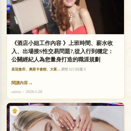
《酒店小姐工作內容 》上班時間、薪水收
入、出場接S性交易問題?,從入行到穩定：
公關經紀人為您量身打造的職涯規劃
皇冠會所、奧斯卡會館、大富豪酒店
瀏覽 6215
回覆 0
→
閱讀內容
admin
•
2026-1-20