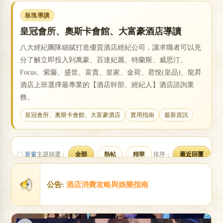
板塊導讀
皇冠會所、奧斯卡會館、大富豪酒店導讀
戀
八大經紀團隊細膩打造優質酒店經紀公司，讓求職者可以充
分了解立即投入到萬豪、百達妃麗、特蘭斯、威思汀、
Focus、紫藤、盛世、富貴、皇家、金荷、君悅(皇品)、龍昇
酒店上班選擇最專業的【酒店幹部、經紀人】酒店諮詢業
務。
皇冠會所、奧斯卡會館、大富豪酒店
實用指南
最新資訊
酒
新窗
主題篩選：
全部
熱帖
精華
排序：
最近回覆
公告:
酒店消費攻略與娛樂指南