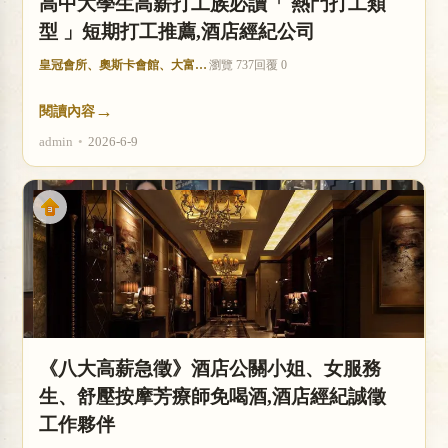
高中大學生高薪打工族必讀「 熱門打工類
型 」短期打工推薦,酒店經紀公司
皇冠會所、奧斯卡會館、大富豪酒店
瀏覽 737
回覆 0
→
閱讀內容
admin
•
2026-6-9
《八大高薪急徵》酒店公關小姐、女服務
生、舒壓按摩芳療師免喝酒,酒店經紀誠徵
工作夥伴