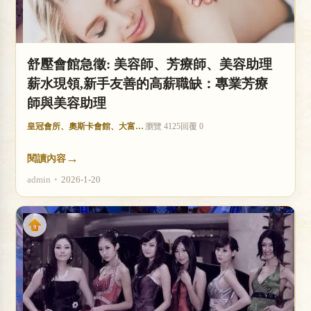
舒壓會館急徵: 美容師、芳療師、美容助理
薪水現領,新手友善的高薪職缺：專業芳療
師與美容助理
皇冠會所、奧斯卡會館、大富豪酒店
瀏覽 4125
回覆 0
→
閱讀內容
admin
•
2026-1-20