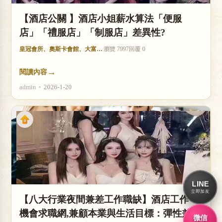
【酒店公關 】酒店小姐薪水算法「便服
店」「禮服店」「制服店」差異性?
皇冠會所、奧斯卡會館、大富豪酒店
瀏覽 7997
回覆 0
→
閱讀內容
admin
•
2026-1-20
LINE
立即加友
【八大行業夜間兼差工作職缺】酒店工作
機會求職網,兼顧本業與生活目標：彈性兼
微信