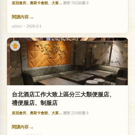
皇冠會所、奧斯卡會館、大富豪酒店
瀏覽 7452
回覆 0
→
閱讀內容
admin
•
2026-2-1
台北酒店工作大致上區分三大類便服店、
禮便服店、制服店
皇冠會所、奧斯卡會館、大富豪酒店
瀏覽 2219
回覆 0
→
閱讀內容