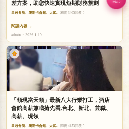
差方案，助您快速實現短期財務規劃
複製ID
皇冠會所、奧斯卡會館、大富豪酒店
瀏覽 3405
回覆 0
→
閱讀內容
admin
•
2026-1-19
「領現當天領」最新八大行業打工，酒店
會館高薪兼職搶先看,台北、新北、兼職、
高薪、現領
皇冠會所、奧斯卡會館、大富豪酒店
瀏覽 4153
回覆 0