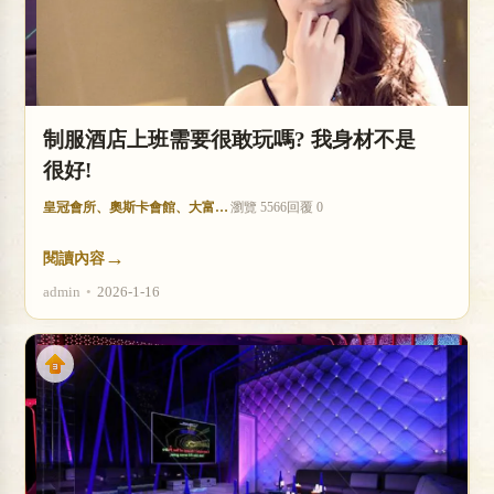
制服酒店上班需要很敢玩嗎? 我身材不是
很好!
皇冠會所、奧斯卡會館、大富豪酒店
瀏覽 5566
回覆 0
→
閱讀內容
admin
•
2026-1-16