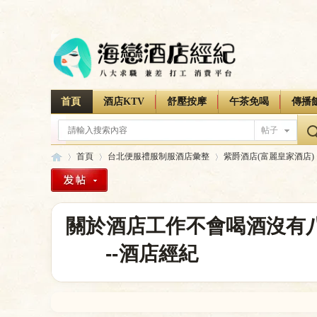
首頁
酒店KTV
舒壓按摩
午茶免喝
傳播
帖子
首頁
台北便服禮服制服酒店彙整
紫爵酒店(富麗皇家酒店)
海
»
›
›
›
關於酒店工作不會喝酒沒有
--酒店經紀