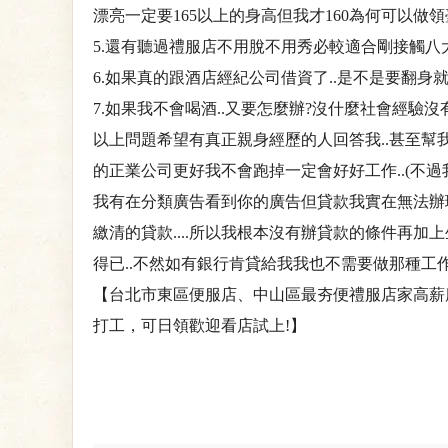
漂亮一定要165以上的身高但我才160為何可以做領
5.還有聽過禮服店不用脫不用秀必較適合剛接觸八
6.如果真的跟酒店經紀公司借資了..是不是要翻身就
7.如果我不會喝酒..又要怎麼辦?沒什麼社會經驗沒
以上問題希望有真正親身經歷的人回答我..甚至幫我
的正業公司更好我不會跑掉一定會好好工作..(不過我
我有在分類廣告看到你的廣告但貸款我實在無法辦理所以
繳清的貸款....所以我根本沒有辦貸款的條件再加上
得已..不然如有銀行肯貸給我我也不需要做那種工作了
【台北市東區便服店、中山區最夯便禮服店家高薪
打工，可日領歡迎看店試上!】