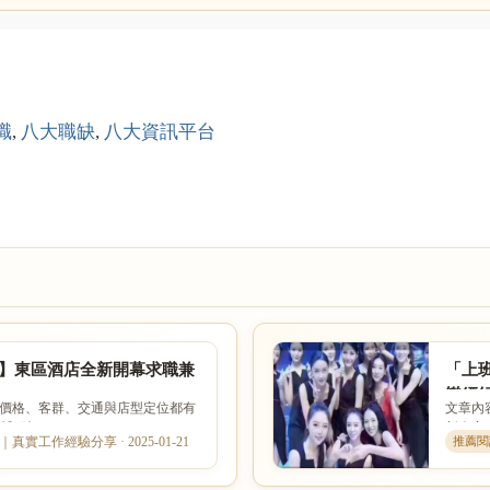
職
,
八大職缺
,
八大資訊平台
酒店】東區酒店全新開幕求職兼
「上班
樂經
的價格、客群、交通與店型定位都有
文章內
服酒...
新人安
真實工作經驗分享 · 2025-01-21