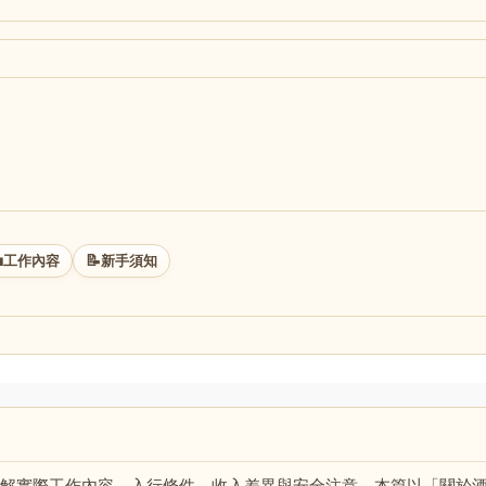

📝
工作內容
新手須知