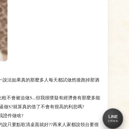
另一說法如果真的那麼多人每天都試做然後跑掉那酒
較不會被迫做S...但我很懷疑有經濟會有那麼多能
會逼做S?就算真的借了不會有很高的利息嗎?
我證件做啥?
LINE
立即加友
檯的說只要點歌清桌面就好??再來人家都說領台要很