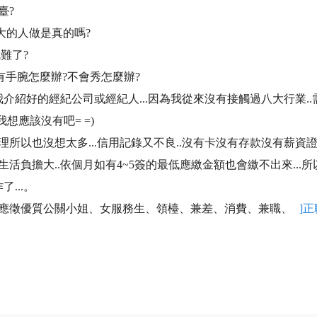
臺?
大的人做是真的嗎?
難了?
有手腕怎麼辦?不會秀怎麼辦?
介紹好的經紀公司或經紀人...因為我從來沒有接觸過八大行業..
想應該沒有吧= =)
也沒想太多...信用記錄又不良..沒有卡沒有存款沒有薪資證明沒有
生活負擔大..依個月如有4~5簽的最低應繳金額也會繳不出來...
...。
應徵優質公關小姐、女服務生、領檯、兼差、消費、兼職、
]正