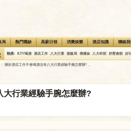
飯局
熱門職缺
高薪日領
消費娛樂
酒店知識
聯絡我
熱搜:
KTV喝酒
酒店工作
八大行業
接飯局
傳播妹
八大幹部
舒壓會館
好
關於酒店工作不會喝酒沒有八大行業經驗手腕怎麼辦? ...
八大行業經驗手腕怎麼辦?