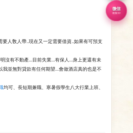
微信
複製ID
需要人敎人帶..現在又一定需要借資..如果有可預支
不動產...目前失業...有保人...身上更還有未
所以我並無對貸款有任何期望...會做酒店真的也是不
職
均可、長短期兼職、寒暑假學生八大行業上班、