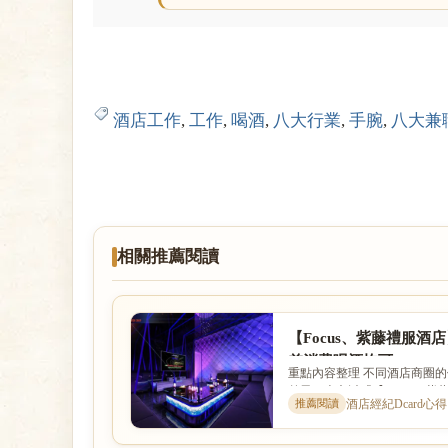
酒店工作
,
工作
,
喝酒
,
八大行業
,
手腕
,
八大兼
相關推薦閱讀
【Focus、紫藤禮服
差消費喝酒均可
重點內容整理 不同酒店商圈
差異。本文以「【Focus、紫藤禮
酒店經紀Dcard心得｜