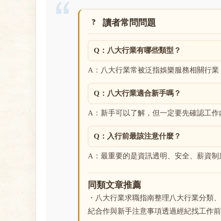
讀者常問問題
Q：八大行業有哪些類型？
A：八大行業常被泛指娛樂服務相關行業
Q：八大行業適合新手嗎？
A：新手可以了解，但一定要先確認工作
Q：入行前最該注意什麼？
A：最重要的是資訊透明、安全、薪資制
同類文章推薦
・八大行業求職指南整理八大行業分類、
紀合作與新手注意事項透過經紀找工作前