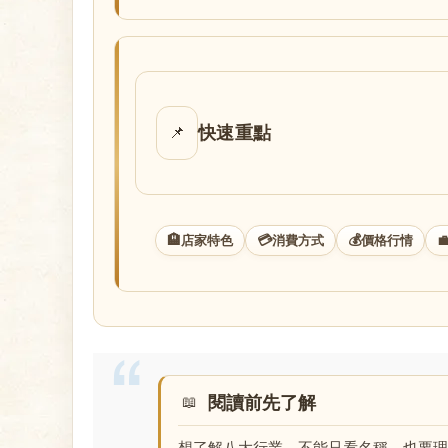
店
快速重點
📌
經
🏨
💳
💰

店家特色
消費方式
價格行情
閱讀前先了解
紀