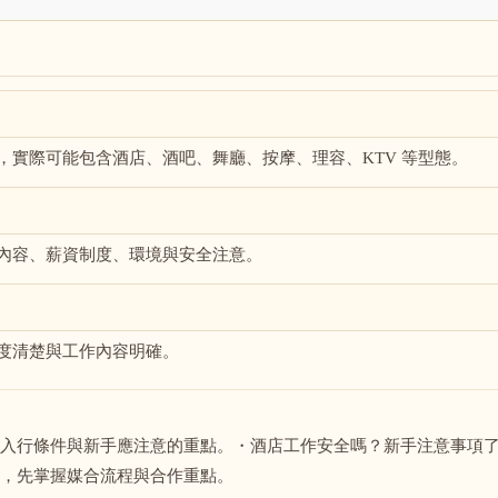
，實際可能包含酒店、酒吧、舞廳、按摩、理容、KTV 等型態。
內容、薪資制度、環境與安全注意。
度清楚與工作內容明確。
入行條件與新手應注意的重點。・酒店工作安全嗎？新手注意事項
，先掌握媒合流程與合作重點。