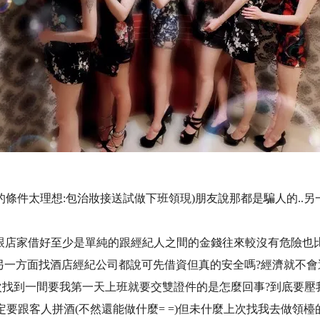
的條件太理想:包治妝接送試做下班領現)朋友說那都是騙人的..
比跟店家借好至少是單純的跟經紀人之間的金錢往來較沒有危險也比
!!另一方面找酒店經紀公司都說可先借資但真的安全嗎?經濟就不
上次找到一間要我第一天上班就要交雙證件的是怎麼回事?到底要壓
就一定要跟客人拼酒(不然還能做什麼= =)但未什麼上次找我去做領