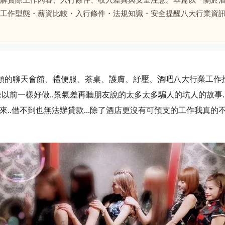
解實際工作內容、入行條件、收入差異與安全注意。本篇以「關於酒
工作型態・薪資比較・入行條件・法規知識・安全提醒八大行業資
日領的聊天會館、禮便服、茶桌、護膚、紓壓、酒吧八大行業工作找
像以前一樣好做..景氣差再聽朋友說的太多太多騙人的坑人的故事.
來..借不到也無法辦貸款...除了酒店更沒有可預支的工作我真的