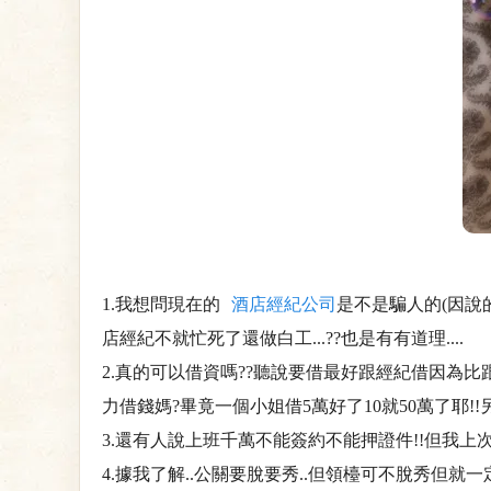
1.我想問現在的
酒店經紀公司
是不是騙人的(因說
店經紀不就忙死了還做白工...??也是有有道理....
2.真的可以借資嗎??聽說要借最好跟經紀借因為
力借錢媽?畢竟一個小姐借5萬好了10就50萬了耶
3.還有人說上班千萬不能簽約不能押證件!!但我
4.據我了解..公關要脫要秀..但領檯可不脫秀但