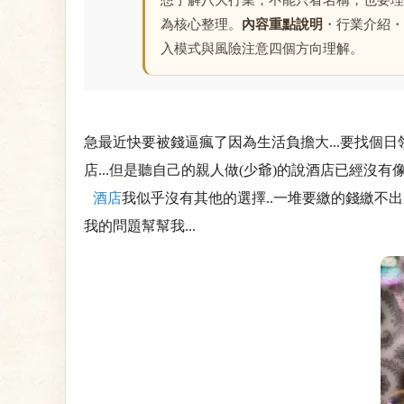
想了解八大行業，不能只看名稱，也要理
為核心整理。
內容重點說明
・行業介紹・
入模式與風險注意四個方向理解。
急最近快要被錢逼瘋了因為生活負擔大...要找個
店...但是聽自己的親人做(少爺)的說酒店已經沒有
酒店
我似乎沒有其他的選擇..一堆要繳的錢繳不出
我的問題幫幫我...