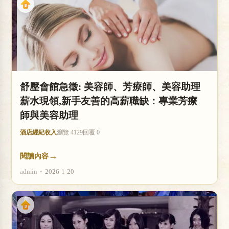
舒壓會館急徵: 美容師、芳療師、美容助理
薪水現領,新手友善的高薪職缺：專業芳療
師與美容助理
酒店經紀收入
瀏覽 4129
回覆 0
→
閱讀內容
admin
•
2026-1-20