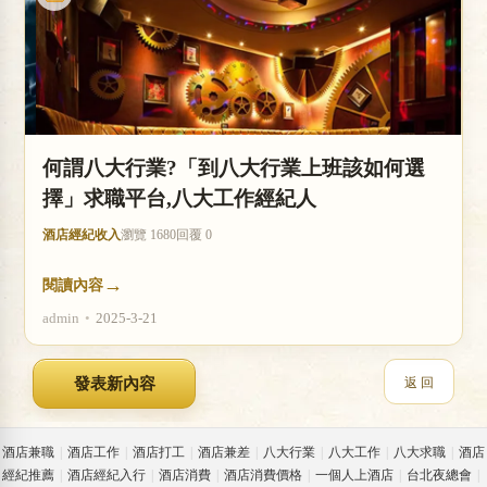
何謂八大行業?「到八大行業上班該如何選
擇」求職平台,八大工作經紀人
酒店經紀收入
瀏覽 1680
回覆 0
→
閱讀內容
admin
•
2025-3-21
返 回
酒店兼職
|
酒店工作
|
酒店打工
|
酒店兼差
|
八大行業
|
八大工作
|
八大求職
|
酒店
經紀推薦
|
酒店經紀入行
|
酒店消費
|
酒店消費價格
|
一個人上酒店
|
台北夜總會
|