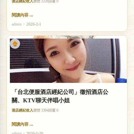
酒店經紀收入
瀏覽 2228
回覆 0
→
閱讀內容
admin
•
2026-2-1
「台北便服酒店經紀公司」徵招酒店公
關、KTV聊天伴唱小姐
酒店經紀收入
瀏覽 3394
回覆 0
→
閱讀內容
admin
•
2026-1-20