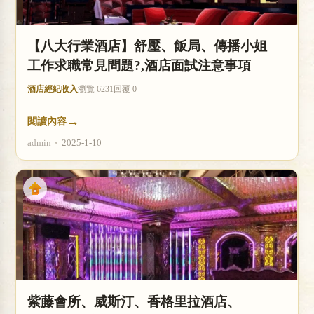
【八大行業酒店】舒壓、飯局、傳播小姐
工作求職常見問題?,酒店面試注意事項
酒店經紀收入
瀏覽 6231
回覆 0
→
閱讀內容
admin
•
2025-1-10
紫藤會所、威斯汀、香格里拉酒店、