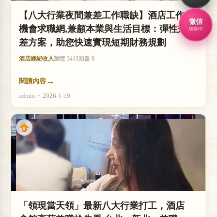
【八大行業夜間兼差工作職缺】酒店工作
微信
機會求職網,兼顧本業與生活目標：彈性兼
複製ID
差方案，助您快速實現短期財務規劃
酒店經紀收入
瀏覽 3413
回覆 0
→
閱讀內容
admin
•
2026-1-19
「領現當天領」最新八大行業打工，酒店