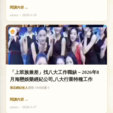
→
閱讀內容
admin
•
2026-1-19
「上班族兼差」找八大工作職缺－2026年8
月海戀娛樂經紀公司,八大行業特種工作
酒店經紀收入
瀏覽 1949
回覆 0
→
閱讀內容
admin
•
2026-1-17