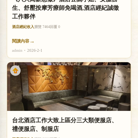
生、舒壓按摩芳療師免喝酒,酒店經紀誠徵
工作夥伴
酒店經紀收入
瀏覽 7464
回覆 0
→
閱讀內容
admin
•
2026-2-1
台北酒店工作大致上區分三大類便服店、
禮便服店、制服店