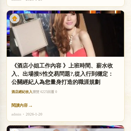
《酒店小姐工作內容 》上班時間、薪水收
入、出場接S性交易問題?,從入行到穩定：
公關經紀人為您量身打造的職涯規劃
酒店經紀收入
瀏覽 6225
回覆 0
→
閱讀內容
admin
•
2026-1-20