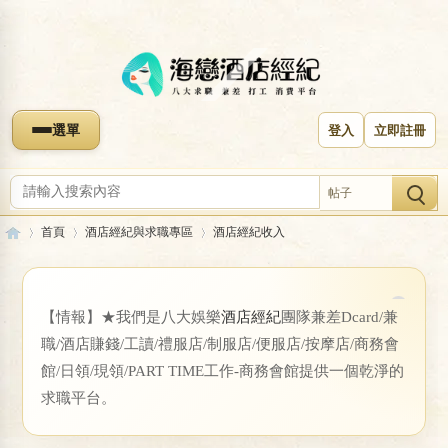
選單
登入
立即註冊
帖子
首頁
酒店經紀與求職專區
酒店經紀收入
【情報】★我們是八大娛樂
酒店經紀
團隊兼差Dcard/兼
收藏本版
海
»
›
›
職/酒店賺錢/工讀/禮服店/制服店/便服店/按摩店/商務會
酒店經紀收入
館/日領/現領/PART TIME工作-商務會館提供一個乾淨的
求職平台。