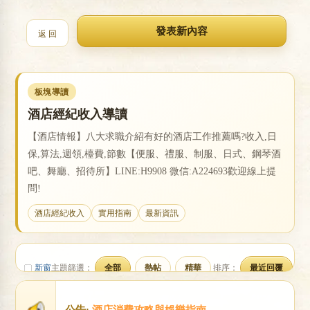
返 回
戀
板塊導讀
酒店經紀收入導讀
【酒店情報】八大求職介紹有好的酒店工作推薦嗎?收入,日
保,算法,週領,檯費,節數【便服、禮服、制服、日式、鋼琴酒
吧、舞廳、招待所】LINE:H9908 微信:A224693歡迎線上提
酒
問!
酒店經紀收入
實用指南
最新資訊
新窗
主題篩選：
全部
熱帖
精華
排序：
最近回覆
公告:
酒店消費攻略與娛樂指南