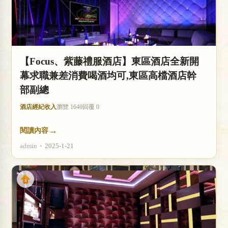
【Focus、紫藤禮服酒店】東區酒店全新開
幕求職兼差消費喝酒均可,東區高檔酒店幹
部副總
酒店經紀收入
瀏覽 1640
回覆 0
→
閱讀內容
admin
•
2025-1-21