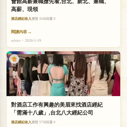
會館高薪兼職搶先看,台北、新北、兼職、
高薪、現領
酒店經紀收入
瀏覽 4166
回覆 0
→
閱讀內容
admin
•
2026-1-19
對酒店工作有興趣的美眉來找酒店經紀
「需滿十八歲」,台北八大經紀公司
酒店經紀收入
瀏覽 5738
回覆 0