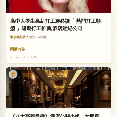
高中大學生高薪打工族必讀「 熱門打工類
型 」短期打工推薦,酒店經紀公司
酒店經紀收入
瀏覽 744
回覆 0
→
閱讀內容
admin
•
2026-6-9
《八大高薪急徵》酒店公關小姐、女服務