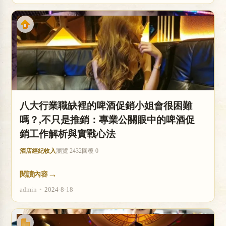
八大行業職缺裡的啤酒促銷小姐會很困難
嗎？,不只是推銷：專業公關眼中的啤酒促
銷工作解析與實戰心法
酒店經紀收入
瀏覽 2432
回覆 0
→
閱讀內容
admin
•
2024-8-18