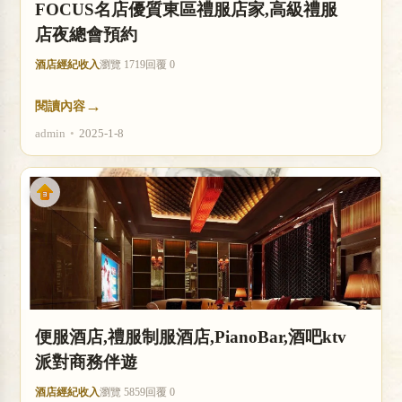
FOCUS名店優質東區禮服店家,高級禮服
店夜總會預約
酒店經紀收入
瀏覽 1719
回覆 0
→
閱讀內容
admin
•
2025-1-8
便服酒店,禮服制服酒店,PianoBar,酒吧ktv
派對商務伴遊
酒店經紀收入
瀏覽 5859
回覆 0