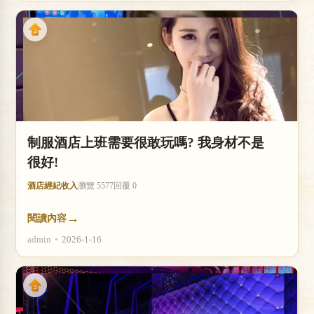
制服酒店上班需要很敢玩嗎? 我身材不是
很好!
酒店經紀收入
瀏覽 5577
回覆 0
→
閱讀內容
admin
•
2026-1-16