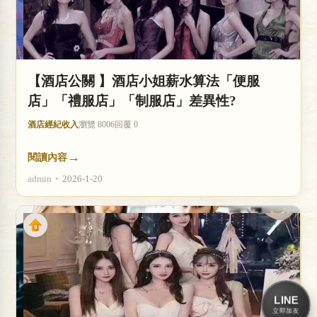
【酒店公關 】酒店小姐薪水算法「便服
店」「禮服店」「制服店」差異性?
酒店經紀收入
瀏覽 8006
回覆 0
→
閱讀內容
admin
•
2026-1-20
LINE
立即加友