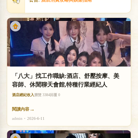
店
經
「八大」找工作職缺:酒店、舒壓按摩、美
容師、休閒聊天會館,特種行業經紀人
酒店經紀收入
瀏覽 3384
回覆 0
→
閱讀內容
admin
•
2026-6-11
紀