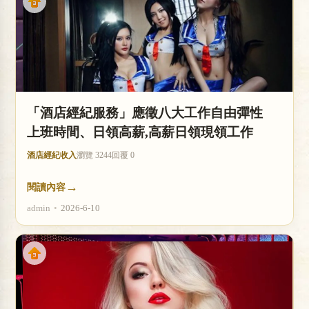
「酒店經紀服務」應徵八大工作自由彈性
上班時間、日領高薪,高薪日領現領工作
酒店經紀收入
瀏覽 3244
回覆 0
→
閱讀內容
admin
•
2026-6-10