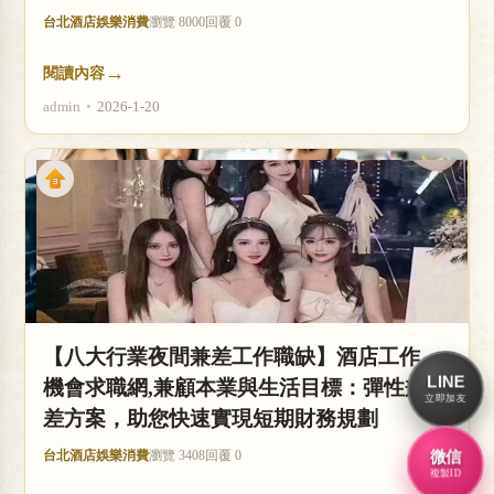
台北酒店娛樂消費
瀏覽 8000
回覆 0
→
閱讀內容
admin
•
2026-1-20
【八大行業夜間兼差工作職缺】酒店工作
LINE
機會求職網,兼顧本業與生活目標：彈性兼
立即加友
差方案，助您快速實現短期財務規劃
微信
台北酒店娛樂消費
瀏覽 3408
回覆 0
複製ID