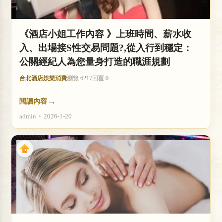
《酒店小姐工作內容 》上班時間、薪水收
入、出場接S性交易問題?,從入行到穩定：
公關經紀人為您量身打造的職涯規劃
台北酒店娛樂消費
瀏覽 6217
回覆 0
→
閱讀內容
admin
•
2026-1-20