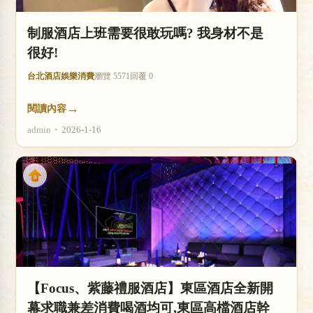
制服酒店上班需要很敢玩嗎? 我身材不是
很好!
台北酒店娛樂消費
瀏覽 5571
回覆 0
→
閱讀內容
admin
•
2026-1-16
【Focus、紫藤禮服酒店】東區酒店全新開
幕求職兼差消費喝酒均可,東區高檔酒店幹