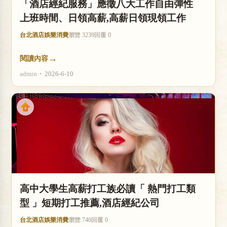
「酒店經紀服務」應徵八大工作自由彈性
上班時間、日領高薪,高薪日領現領工作
台北酒店娛樂消費
瀏覽 3239
回覆 0
→
閱讀內容
admin
•
2026-6-10
高中大學生高薪打工族必讀「 熱門打工類
型 」短期打工推薦,酒店經紀公司
台北酒店娛樂消費
瀏覽 740
回覆 0