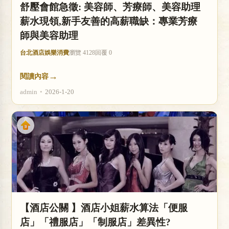
舒壓會館急徵: 美容師、芳療師、美容助理
薪水現領,新手友善的高薪職缺：專業芳療
師與美容助理
台北酒店娛樂消費
瀏覽 4128
回覆 0
→
閱讀內容
admin
•
2026-1-20
【酒店公關 】酒店小姐薪水算法「便服
店」「禮服店」「制服店」差異性?