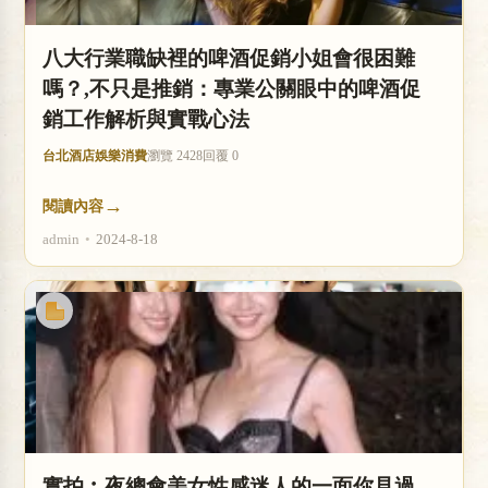
八大行業職缺裡的啤酒促銷小姐會很困難
嗎？,不只是推銷：專業公關眼中的啤酒促
銷工作解析與實戰心法
台北酒店娛樂消費
瀏覽 2428
回覆 0
→
閱讀內容
admin
•
2024-8-18
實拍︰夜總會美女性感迷人的一面你見過