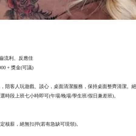
齒流利、反應佳
00 + 獎金(可議)
氛，陪客人玩遊戲、談心，桌面清潔服務，保持桌面整齊清潔。絕
時段上班七小時即可(午場/晚場/學生班/假日兼差班)。
規定核薪，絕無
扣押
(若有急缺可現領)。