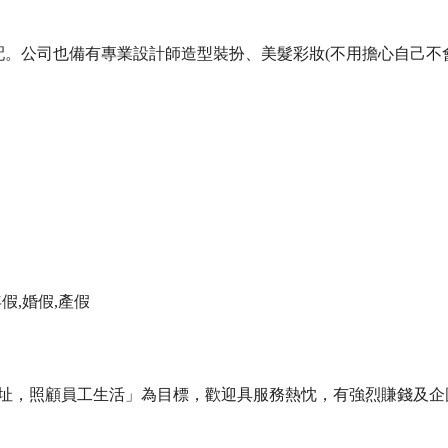
配。公司也備有專業設計師造型裝扮、美髮彩妝(不用擔心自己不
假,婚假,產假
址，照顧員工生活」為目標，歡迎具服務熱忱，有強烈賺錢及企