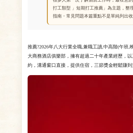
很多人第一次了解酒店工作時，最在意的
打工類型 」短期打工推薦」為主題，整
指南・常見問題本篇重點不是單純列出收
推薦?2026年八大行業全職,兼職工讀,中高階(
大商務酒店俱樂部，擁有超過二十年產業經歷，以
約，溝通窗口直接，提供住宿，三節獎金輕鬆賺到