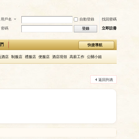
用戶名
自動登錄
找回密碼
密碼
立即註冊
登錄
們
快捷導航
玩酒店
制服店
禮服店
便服店
酒店現領
高薪工作
公關小姐
返回列表