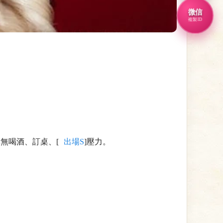
微信
複製ID
無喝酒、訂桌、[
出場S
]壓力。