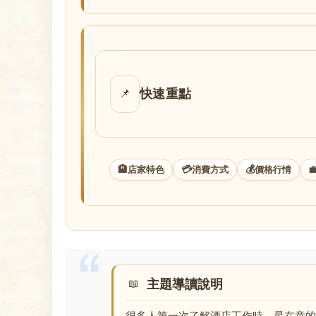
店
快速重點
📌
經
🏨
💳
💰

店家特色
消費方式
價格行情
主題導讀說明
紀