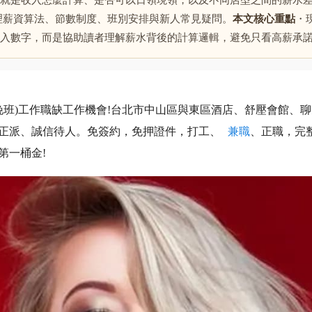
就是收入怎麼計算、是否可以日領現領，以及不同店型之間的薪水差
理薪資算法、節數制度、班別安排與新人常見疑問。
本文核心重點
・
入數字，而是協助讀者理解薪水背後的計算邏輯，避免只看高薪承
午班,晚班)工作職缺工作機會!台北市中山區與東區酒店、舒壓會
正派、誠信待人。免簽約，免押證件，打工、
兼職
、正職，完
第一桶金!