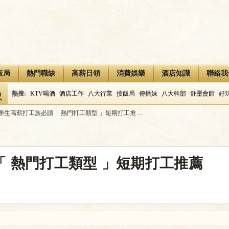
飯局
熱門職缺
高薪日領
消費娛樂
酒店知識
聯絡我
熱搜:
KTV喝酒
酒店工作
八大行業
接飯局
傳播妹
八大幹部
舒壓會館
好
學生高薪打工族必讀「 熱門打工類型 」短期打工推 ...
 熱門打工類型 」短期打工推薦