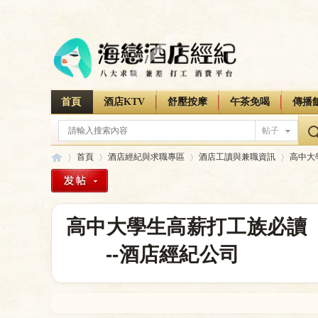
首頁
酒店KTV
舒壓按摩
午茶免喝
傳播
帖子
首頁
酒店經紀與求職專區
酒店工讀與兼職資訊
高中大
海
»
›
›
›
高中大學生高薪打工族必讀「
--酒店經紀公司