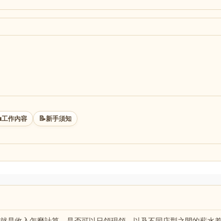

📝
工作內容
新手須知