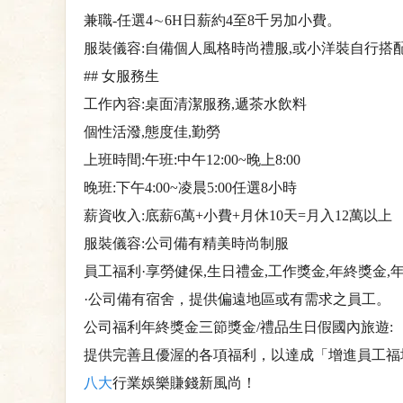
兼職-任選4∼6H日薪約4至8千另加小費。
服裝儀容:自備個人風格時尚禮服,或小洋裝自行搭
## 女服務生
工作內容:桌面清潔服務,遞茶水飲料
個性活潑,態度佳,勤勞
上班時間:午班:中午12:00~晚上8:00
晚班:下午4:00~凌晨5:00任選8小時
薪資收入:底薪6萬+小費+月休10天=月入12萬以上
服裝儀容:公司備有精美時尚制服
員工福利·享勞健保,生日禮金,工作獎金,年終獎金,年
·公司備有宿舍，提供偏遠地區或有需求之員工。
公司福利年終獎金三節獎金/禮品生日假國內旅遊:
提供完善且優渥的各項福利，以達成「增進員工福
八大
行業娛樂賺錢新風尚！