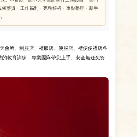
異。本篇以「高中大學生高薪打工族必讀「 熱門
現領薪資・工作福利・完整解析・重點整理・新手
諾。
館、聊天會所、制服店、禮服店、便服店、禮便便禮店各
整的教育訓練，專業團隊帶您上手。安全無疑免簽