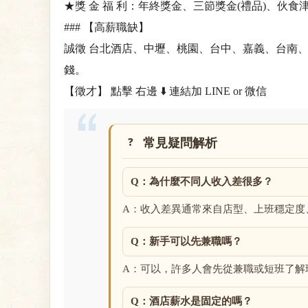
★獎 金 福 利：年終獎金、三節獎金(禮品)、伙
### 【高薪職缺】
誠徵 台北酒店、中壢、桃園、台中、嘉義、台南、
錢。
【徵才】 點擊 右邊 ⬇️ 連結加 LINE or 微信
常見疑問解析
Q：為什麼不同人收入差很多？
A：收入差異通常來自店型、上班穩定度
Q：新手可以先兼職嗎？
A：可以，許多人會先從兼職或短班了解
Q：酒店薪水是固定的嗎？