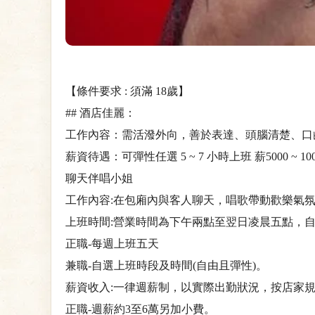
【條件要求 : 須滿 18歲】
## 酒店佳麗：
工作內容：需活潑外向，善於表達、頭腦清楚、口
薪資待遇：可彈性任選 5 ~ 7 小時上班 薪5000 ~ 100
聊天伴唱小姐
工作內容:在包廂內與客人聊天，唱歌帶動歡樂氣
上班時間:營業時間為下午兩點至翌日凌晨五點，自選
正職-每週上班五天
兼職-自選上班時段及時間(自由且彈性)。
薪資收入:一律週薪制，以實際出勤狀況，按店家
正職-週薪約3至6萬另加小費。