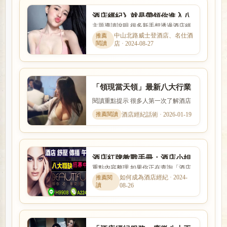
酒店經紀》就是帶領你進入八
主題導讀說明 很多新手想透過酒店經
大行業上班工作的人
紀找工作，卻不清楚經紀是否可靠、
中山北路威士登酒店、名仕酒
店 · 2024-08-27
抽成怎麼算。本文整理「酒...
「領現當天領」最新八大行業
打工，酒店會館高薪兼職搶先
閱讀重點提示 很多人第一次了解酒店
看
工作時，最在意的就是收入怎麼計
酒店經紀話術 · 2026-01-19
算、是否可以日領現領，以及...
酒店紅牌教戰手冊：酒店小姐
重點內容整理 如果你正在查詢「酒店
要如何抓住客人的心?
紅牌教戰手冊：酒店小姐要如何抓住
如何成為酒店經紀 · 2024-
08-26
客人的心?」，本篇會用較容...