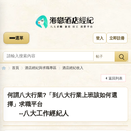
選單
登入
立即註冊
帖子
首頁
酒店經紀與求職專區
酒店經紀收入
返回列表
海
»
›
›
何謂八大行業?「到八大行業上班該如何選
擇」求職平台
--八大工作經紀人