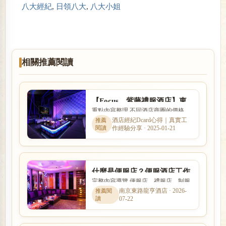
八大經紀
,
日領八大
,
八大小姐
相關推薦閱讀
【Focus、紫藤禮服酒店】東
重點內容整理 不同酒店商圈的價格、
區酒店全新開幕求職兼差消費
客群、交通與店型定位都有差異。本
酒店經紀Dcard心得｜真實工
喝酒均可
作經驗分享 · 2025-01-21
文以「【Focus、紫藤禮服酒...
什麼是便服店？便服酒店工作
完整內容導覽 便服店、禮服店、制服
內容、消費方式與玩法完整介
店與日式酒吧的消費方式、工作內容
南京東路龍亨酒店 · 2026-
紹
07-22
與客群定位都不相同。本文...