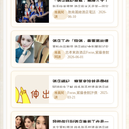
「酒店經紀服務」應徵八大工
新手快速導覽 酒店薪水不是單一固定
作自由彈性上班時間、日領高
數字，而是受到店型、出勤時段、節
敦南麗緻酒店電話 · 2026-
薪
06-10
數、客源與個人條件影響。...
酒店工作「陪酒」最重要的還
重點內容整理 酒店經紀會影響面試安
是要找對八大經紀人
排、工作介紹、薪資說明與新人安全
忠孝東路酒店Focus,紫藤會館
· 2026-06-01
感。本文以「酒店工作「陪...
酒店經紀，簡單來說就是帶領
閱讀前先了解 很多新手想透過酒店經
小姐進入八大行業的人
紀找工作，卻不清楚經紀是否可靠、
Focus,紫藤會館評價 · 2025-
03-21
抽成怎麼算。本文整理「酒...
我想假日到酒店兼差工作是一
本文重點導讀 很多新手想透過酒店經
定要找酒店經紀應徵嗎?