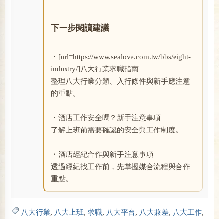
下一步閱讀建議
・[url=https://www.sealove.com.tw/bbs/eight-
industry/]八大行業求職指南
整理八大行業分類、入行條件與新手應注意
的重點。
・酒店工作安全嗎？新手注意事項
了解上班前需要確認的安全與工作制度。
・酒店經紀合作與新手注意事項
透過經紀找工作前，先掌握媒合流程與合作
重點。
八大行業
,
八大上班
,
求職
,
八大平台
,
八大兼差
,
八大工作
,