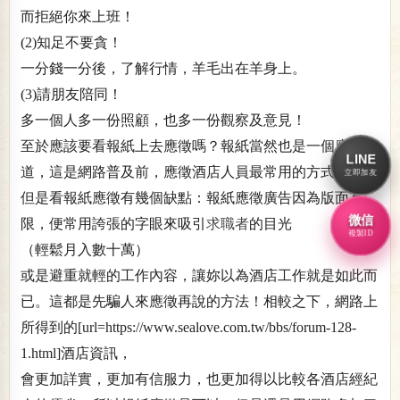
而拒絕你來上班！
(2)知足不要貪！
一分錢一分後，了解行情，羊毛出在羊身上。
(3)請朋友陪同！
多一個人多一份照顧，也多一份觀察及意見！
至於應該要看報紙上去應徵嗎？報紙當然也是一個應徵管
LINE
道，這是網路普及前，應徵酒店人員最常用的方式。
立即加友
但是看報紙應徵有幾個缺點：報紙應徵廣告因為版面有
微信
限，便常用誇張的字眼來吸引
求職者
的目光
複製ID
（輕鬆月入數十萬）
或是避重就輕的工作內容，讓妳以為酒店工作就是如此而
已。這都是先騙人來應徵再說的方法！相較之下，網路上
所得到的[url=https://www.sealove.com.tw/bbs/forum-128-
1.html]酒店資訊，
會更加詳實，更加有信服力，也更加得以比較各酒店經紀