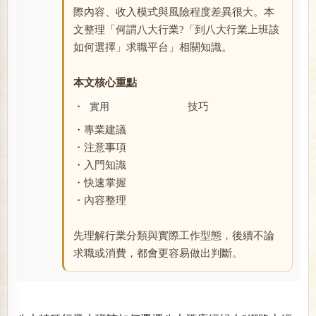
際內容、收入模式與風險程度差異很大。本
文整理「何謂八大行業?「到八大行業上班該
如何選擇」求職平台」相關知識。
本文核心重點
・
技巧
實用
・專業建議
・注意事項
・入門知識
・快速掌握
・內容整理
先理解行業分類與實際工作型態，後續不論
求職或消費，都會更容易做出判斷。