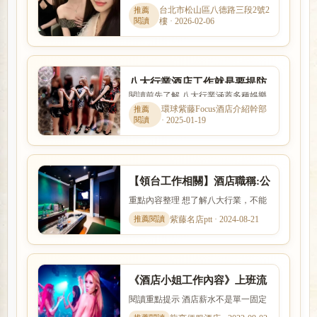
紀找工作，卻不清楚經紀是否可靠、
台北市松山區八德路三段2號2
樓 · 2026-02-06
抽成怎麼算。本文整理「我...
八大行業酒店工作就是要提防
閱讀前先了解 八大行業涵蓋多種娛樂
求職陷阱並非如此單純
服務與工作型態，實際內容、收入模
環球紫藤Focus酒店介紹幹部
· 2025-01-19
式與風險程度差異很大。本...
【領台工作相關】酒店職稱:公
關公主坐檯尺度,薪資算法
重點內容整理 想了解八大行業，不能
只看名稱，也要理解實際工作內容、
紫藤名店ptt · 2024-08-21
入行條件、收入差異與安全...
《酒店小姐工作內容》上班流
程節數與薪水介紹
閱讀重點提示 酒店薪水不是單一固定
數字，而是受到店型、出勤時段、節