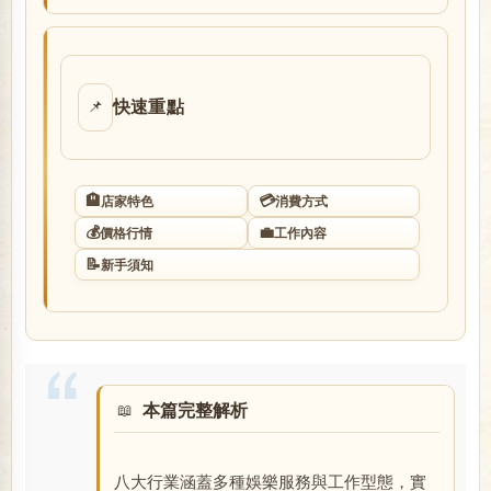
店
快速重點
📌
🏨
💳
店家特色
消費方式
💰
💼
價格行情
工作內容
經
📝
新手須知
本篇完整解析
紀
八大行業涵蓋多種娛樂服務與工作型態，實