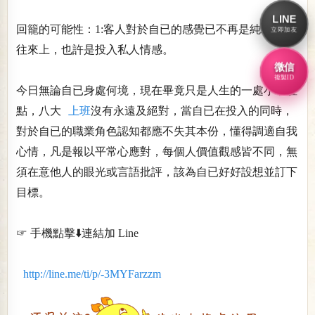
LINE
回籠的可能性：1:客人對於自已的感覺已不再是純粹金錢
立即加友
往來上，也許是投入私人情感。
微信
複製ID
今日無論自已身處何境，現在畢竟只是人生的一處小小駐
點，八大
上班
沒有永遠及絕對，當自已在投入的同時，
對於自已的職業角色認知都應不失其本份，懂得調適自我
心情，凡是報以平常心應對，每個人價值觀感皆不同，無
須在意他人的眼光或言語批評，該為自已好好設想並訂下
目標。
☞ 手機點擊⬇️連結加 Line
http://line.me/ti/p/-3MYFarzzm