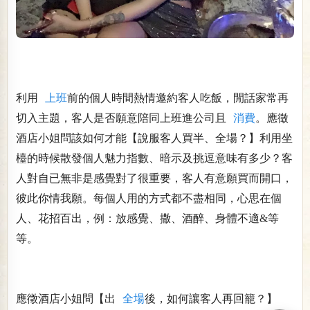
利用
上班
前的個人時間熱情邀約客人吃飯，閒話家常再
切入主題，客人是否願意陪同上班進公司且
消費
。應徵
酒店小姐問該如何才能【說服客人買半、全場？】利用坐
檯的時候散發個人魅力指數、暗示及挑逗意味有多少？客
人對自已無非是感覺對了很重要，客人有意願買而開口，
彼此你情我願。每個人用的方式都不盡相同，心思在個
人、花招百出，例：放感覺、撒、酒醉、身體不適&等
等。
應徵酒店小姐問【出
全場
後，如何讓客人再回籠？】