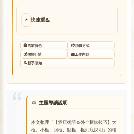
店
快速重點
📌
🏨
💳
店家特色
消費方式
💰
💼
價格行情
工作內容
📝
新手須知
經
主題導讀說明
本文整理「【酒店術語＆外全框妹技巧】大
紀
框、小框、回框、點框、框到底說明」的核