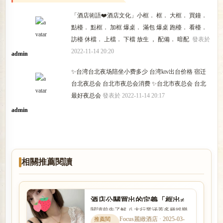
「酒店術語❤️酒店文化」小框． 框． 大框． 買鐘．
點檯． 點框． 加框 爆桌． 滿包 爆桌 跑檯． 看檯．
訪檯 休檔． 上檔． 下檔 放生 ， 配備． 暗配
發表於
2022-11-14 20:20
admin
✨台湾台北夜场陪坐小费多少 台湾ktv出台价格 宿迁
台北夜总会 台北市夜总会消费 ✨台北市夜总会 台北
最好夜总会
發表於 2022-11-14 20:17
admin
相關推薦閱讀
酒店公關買出的定義「框出≠
閱讀前先了解 八大行業涵蓋多種娛樂
跟客人上床」正確的酒店術語
服務與工作型態，實際內容、收入模
Focus麗緻酒店 · 2025-03-