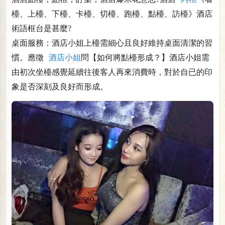
檯、上檯、下檯、卡檯、切檯、跑檯、點檯、訪檯》酒店
術語框台是甚麼?
桌面服務：酒店小姐上檯需細心且良好維持桌面清潔的習
慣。應徵
酒店小姐
問【如何將點檯形成？】酒店小姐需
由初次坐檯感覺延續往後客人再來消費時，對於自已的印
象是否深刻及良好而形成。