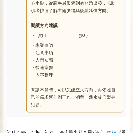
心重點，從新手最常遇到的問題出發，協助
讀者快速了解主題脈絡與後續延伸方向。
閱讀方向建議
・
技巧
實用
・專業建議
・注意事項
・入門知識
・快速掌握
・內容整理
閱讀本篇時，可以先建立大方向，再依照自
己的需求延伸到工作、消費、薪水或店型等
細節。
酒店點檯，點框，訂桌，酒店爆米花意思?酒店
內框
《看