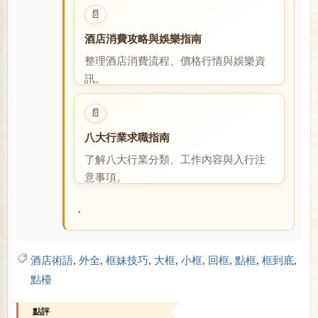
閱讀全文
📄
酒店消費攻略與娛樂指南
整理酒店消費流程、價格行情與娛樂資
訊。
閱讀全文
📄
八大行業求職指南
了解八大行業分類、工作內容與入行注
意事項。
閱讀全文
・
酒店術語
,
外全
,
框妹技巧
,
大框
,
小框
,
回框
,
點框
,
框到底
,
點檯
點評