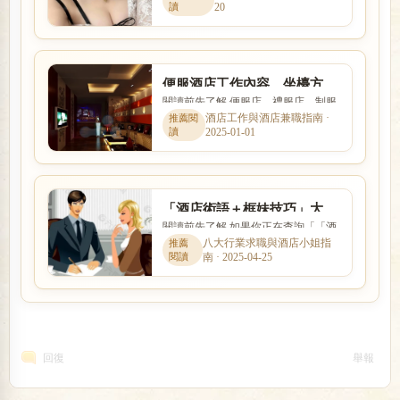
20
式與風險程度差異很大。本...
便服酒店工作內容、坐檯方
閱讀前先了解 便服店、禮服店、制服
式、秀檯、大框、小框、酒店
店與日式酒吧的消費方式、工作內容
酒店工作與酒店兼職指南 ·
術語介紹
2025-01-01
與客群定位都不相同。本文...
「酒店術語＋框妹技巧」大
閱讀前先了解 如果你正在查詢「「酒
框、小框、S出、純出、框出
店術語＋框妹技巧」大框、小框、S
八大行業求職與酒店小姐指
場後須注意哪些事 ?
南 · 2025-04-25
出、純出、框出場後須注意哪...
回復
舉報