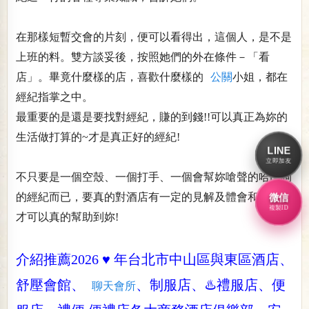
在那樣短暫交會的片刻，便可以看得出，這個人，是不是
上班的料。雙方談妥後，按照她們的外在條件－「看
店」。畢竟什麼樣的店，喜歡什麼樣的
公關
小姐，都在
經紀指掌之中。
最重要的是還是要找對經紀，賺的到錢!!可以真正為妳的
生活做打算的~才是真正好的經紀!
LINE
立即加友
不只要是一個空殼、一個打手、一個會幫妳嗆聲的哈巴狗
的經紀而已，要真的對酒店有一定的見解及體會和認知!!
微信
複製ID
才可以真的幫助到妳!
介紹推薦2026 ♥️ 年台北市中山區與東區酒店、
舒壓會館、
、制服店、♨️禮服店、便
聊天會所