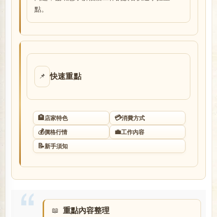
點。
店
快速重點
📌
經
🏨
💳
店家特色
消費方式
💰
💼
價格行情
工作內容
📝
新手須知
紀
重點內容整理