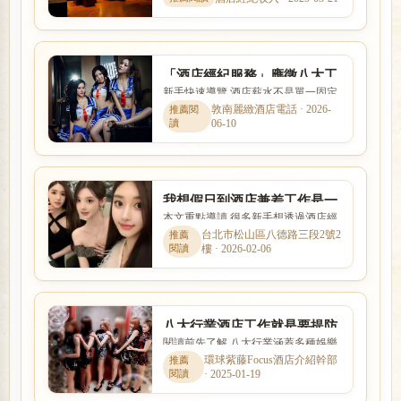
式與風險程度差異很大。本...
「酒店經紀服務」應徵八大工
新手快速導覽 酒店薪水不是單一固定
作自由彈性上班時間、日領高
數字，而是受到店型、出勤時段、節
敦南麗緻酒店電話 · 2026-
薪
06-10
數、客源與個人條件影響。...
我想假日到酒店兼差工作是一
本文重點導讀 很多新手想透過酒店經
定要找酒店經紀應徵嗎?
紀找工作，卻不清楚經紀是否可靠、
台北市松山區八德路三段2號2
樓 · 2026-02-06
抽成怎麼算。本文整理「我...
八大行業酒店工作就是要提防
閱讀前先了解 八大行業涵蓋多種娛樂
求職陷阱並非如此單純
服務與工作型態，實際內容、收入模
環球紫藤Focus酒店介紹幹部
· 2025-01-19
式與風險程度差異很大。本...