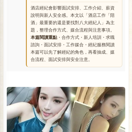
酒店經紀會影響面試安排、工作介紹、薪資
說明與新人安全感。本文以「酒店工作「陪
酒」最重要的還是要找對八大經紀人」為主
題，整理合作方式、媒合流程與注意事項。
本篇閱讀重點
・合作方式・新人培訓・求職
諮詢・面試安排・工作媒合・經紀服務閱讀
本篇可以先了解經紀的角色，再看抽成、媒
合流程、面試安排與安全注意。