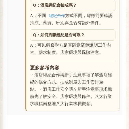
Q：酒店經紀會抽成嗎？
A：不同
方式不同，應徵前要確認
經紀合作
抽成、薪資、班別與是否有額外條件。
Q：如何判斷經紀是否可靠？
A：可以觀察對方是否願意清楚說明工作內
容、薪水制度、店家環境與風險注意。
更多參考內容
・酒店經紀合作與新手注意事項了解酒店經
紀的媒合方式、抽成制度與工作安排重
點。・酒店工作安全嗎？新手注意事項求職
前先了解安全、店家環境與條件。八大行業
求職指南整理八大行業求職觀念。