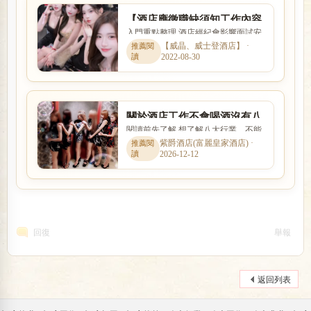
【酒店應徵職缺須知工作內容
入門重點整理 酒店經紀會影響面試安
諮詢】如何選擇酒店經紀人
排、工作介紹、薪資說明與新人安全
【威晶、威士登酒店】 ·
呢？
2022-08-30
感。本文以「【酒店應徵職...
關於酒店工作不會喝酒沒有八
閱讀前先了解 想了解八大行業，不能
大行業經驗手腕怎麼辦?
只看名稱，也要理解實際工作內容、
紫爵酒店(富麗皇家酒店) ·
2026-12-12
入行條件、收入差異與安全...
回復
舉報
返回列表