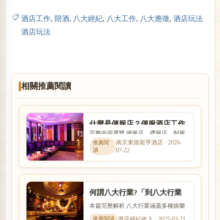
酒店工作
,
陪酒
,
八大經紀
,
八大工作
,
八大應徵
,
酒店玩法
酒店玩法
相關推薦閱讀
什麼是便服店？便服酒店工作
完整內容導覽 便服店、禮服店、制服
內容、消費方式與玩法完整介
店與日式酒吧的消費方式、工作內容
南京東路龍亨酒店 · 2026-
紹
07-22
與客群定位都不相同。本文...
何謂八大行業?「到八大行業
上班該如何選擇」求職平台
本篇完整解析 八大行業涵蓋多種娛樂
服務與工作型態，實際內容、收入模
酒店經紀收入 · 2025-03-21