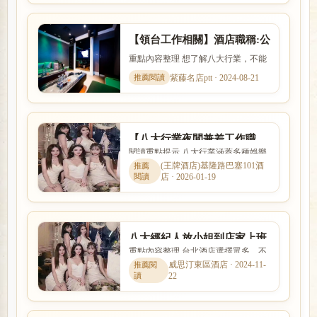
【領台工作相關】酒店職稱:公
關公主坐檯尺度,薪資算法
重點內容整理 想了解八大行業，不能
只看名稱，也要理解實際工作內容、
紫藤名店ptt · 2024-08-21
入行條件、收入差異與安全...
【八大行業夜間兼差工作職
閱讀重點提示 八大行業涵蓋多種娛樂
缺】酒店工作機會求職網
服務與工作型態，實際內容、收入模
(王牌酒店)基隆路巴塞101酒
店 · 2026-01-19
式與風險程度差異很大。本...
八大經紀人放小姐到店家上班
重點內容整理 台北酒店選擇眾多，不
一定要透過經紀公司嗎?
同商圈各有不同定位。本文針對「八
威思汀東區酒店 · 2024-11-
22
大經紀人放小姐到店家上班...