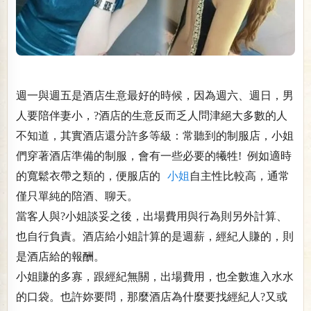
週一與週五是酒店生意最好的時候，因為週六、週日，男
人要陪伴妻小，?酒店的生意反而乏人問津絕大多數的人
不知道，其實酒店還分許多等級：常聽到的制服店，小姐
們穿著酒店準備的制服，會有一些必要的犧牲! 例如適時
的寬鬆衣帶之類的，便服店的
小姐
自主性比較高，通常
僅只單純的陪酒、聊天。
當客人與?小姐談妥之後，出場費用與行為則另外計算、
也自行負責。酒店給小姐計算的是週薪，經紀人賺的，則
是酒店給的報酬。
小姐賺的多寡，跟經紀無關，出場費用，也全數進入水水
的口袋。也許妳要問，那麼酒店為什麼要找經紀人?又或