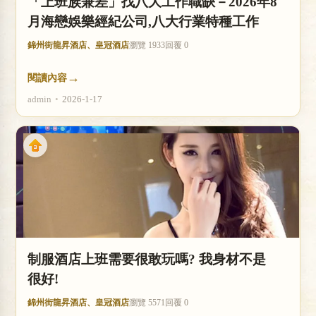
「上班族兼差」找八大工作職缺－2026年8
月海戀娛樂經紀公司,八大行業特種工作
錦州街龍昇酒店、皇冠酒店
瀏覽 1933
回覆 0
→
閱讀內容
admin
•
2026-1-17
制服酒店上班需要很敢玩嗎? 我身材不是
很好!
錦州街龍昇酒店、皇冠酒店
瀏覽 5571
回覆 0