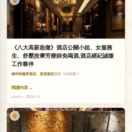
《八大高薪急徵》酒店公關小姐、女服務
生、舒壓按摩芳療師免喝酒,酒店經紀誠徵
工作夥伴
錦州街龍昇酒店、皇冠酒店
瀏覽 7456
回覆 0
→
閱讀內容
admin
•
2026-2-1