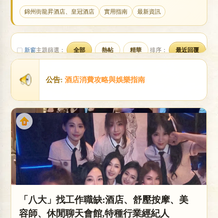
店
錦州街龍昇酒店、皇冠酒店
實用指南
最新資訊
新窗
主題篩選：
全部
熱帖
精華
排序：
最近回覆
公告:
酒店消費攻略與娛樂指南
經
「八大」找工作職缺:酒店、舒壓按摩、美
紀
容師、休閒聊天會館,特種行業經紀人