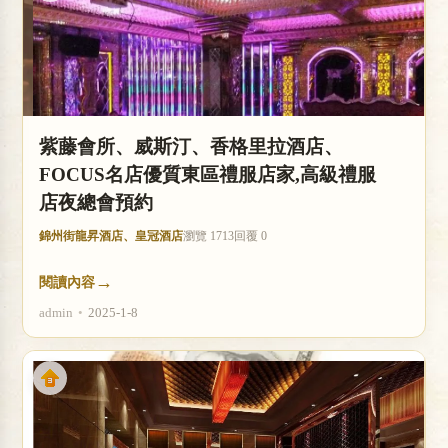
紫藤會所、威斯汀、香格里拉酒店、
FOCUS名店優質東區禮服店家,高級禮服
店夜總會預約
錦州街龍昇酒店、皇冠酒店
瀏覽 1713
回覆 0
→
閱讀內容
admin
•
2025-1-8