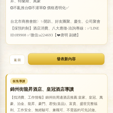
昇、特蘭斯、萬豪
❎不亂推台❎不灌單❎ 價格透明化✅
戀
台北市商務會館〉✨開趴、好友團聚、慶生、公司聚會
【採預約制】酒店消費、八大應徵-洽詢專線：✅LINE
ID:H9908 ✅微信:a224693【❤️唐明 副總】
返 回
酒
板塊導讀
錦州街龍昇酒店、皇冠酒店導讀
【找消費、工作情報】錦州街周邊酒店推薦:皇家、皇冠、萬
豪、泊金、龍昇、豪門、君悅(皇品)、富貴、盛世完整福
利、工作安全、無經驗可、兼職可、不需簽約可先試做。