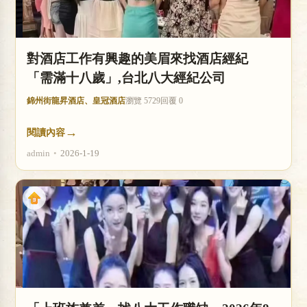
對酒店工作有興趣的美眉來找酒店經紀
「需滿十八歲」,台北八大經紀公司
錦州街龍昇酒店、皇冠酒店
瀏覽 5729
回覆 0
→
閱讀內容
admin
•
2026-1-19