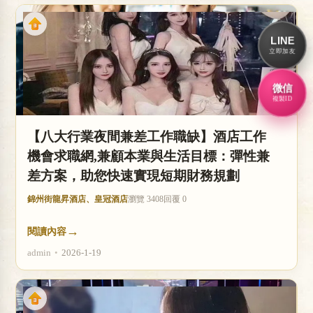
LINE
立即加友
微信
複製ID
【八大行業夜間兼差工作職缺】酒店工作
機會求職網,兼顧本業與生活目標：彈性兼
差方案，助您快速實現短期財務規劃
錦州街龍昇酒店、皇冠酒店
瀏覽 3408
回覆 0
→
閱讀內容
admin
•
2026-1-19