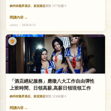
錦州街龍昇酒店、皇冠酒店
瀏覽 3377
回覆 0
→
閱讀內容
admin
•
2026-6-11
「酒店經紀服務」應徵八大工作自由彈性
上班時間、日領高薪,高薪日領現領工作
錦州街龍昇酒店、皇冠酒店
瀏覽 3238
回覆 0
→
閱讀內容