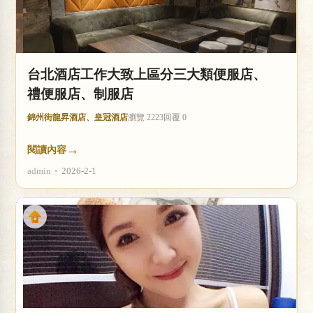
台北酒店工作大致上區分三大類便服店、
禮便服店、制服店
錦州街龍昇酒店、皇冠酒店
瀏覽 2223
回覆 0
→
閱讀內容
admin
•
2026-2-1