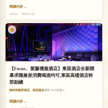
→
閱讀內容
admin
•
2026-1-16
【Focus、紫藤禮服酒店】東區酒店全新開
幕求職兼差消費喝酒均可,東區高檔酒店幹
部副總
錦州街龍昇酒店、皇冠酒店
瀏覽 1635
回覆 0
→
閱讀內容