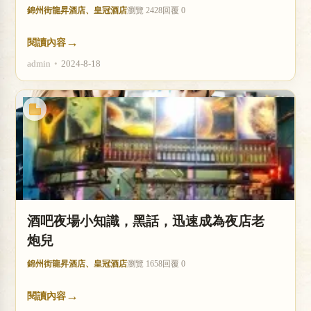
錦州街龍昇酒店、皇冠酒店
瀏覽 2428
回覆 0
→
閱讀內容
admin
•
2024-8-18
酒吧夜場小知識，黑話，迅速成為夜店老
炮兒
錦州街龍昇酒店、皇冠酒店
瀏覽 1658
回覆 0
→
閱讀內容