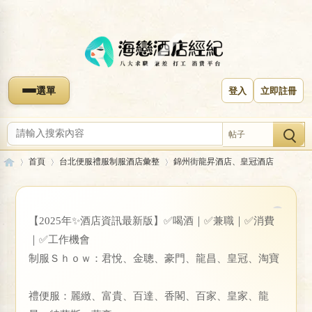
選單
登入
立即註冊
帖子
首頁
台北便服禮服制服酒店彙整
錦州街龍昇酒店、皇冠酒店
【2025年✨酒店資訊最新版】✅喝酒｜✅兼職｜✅消費
收藏本版
海
»
›
›
｜✅工作機會
錦州街龍昇酒店、皇冠酒店
制服Ｓｈｏｗ：君悅、金聰、豪門、龍昌、皇冠、淘寶
禮便服：麗緻、富貴、百達、香閣、百家、皇家、龍