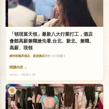
「領現當天領」最新八大行業打工，酒店
會館高薪兼職搶先看,台北、新北、兼職、
高薪、現領
錦州街龍昇酒店、皇冠酒店
瀏覽 4157
回覆 0
→
閱讀內容
admin
•
2026-1-19