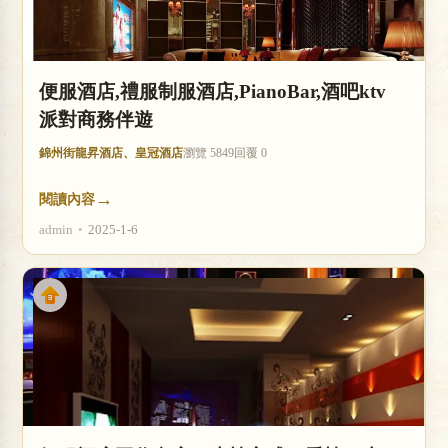
便服酒店,禮服制服酒店,PianoBar,酒吧ktv
派對商務伴遊
錦州街龍昇酒店、皇冠酒店
瀏覽 5849
回覆 0
→
閱讀內容
admin
•
2025-1-6