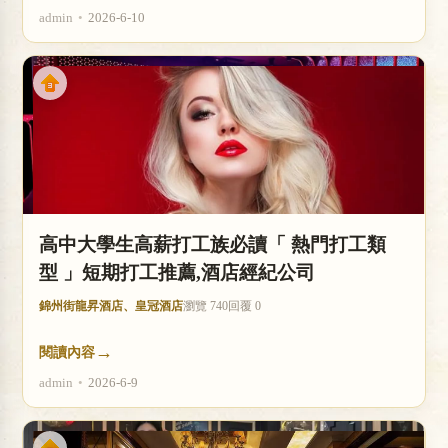
admin
•
2026-6-10
高中大學生高薪打工族必讀「 熱門打工類
型 」短期打工推薦,酒店經紀公司
錦州街龍昇酒店、皇冠酒店
瀏覽 740
回覆 0
→
閱讀內容
admin
•
2026-6-9