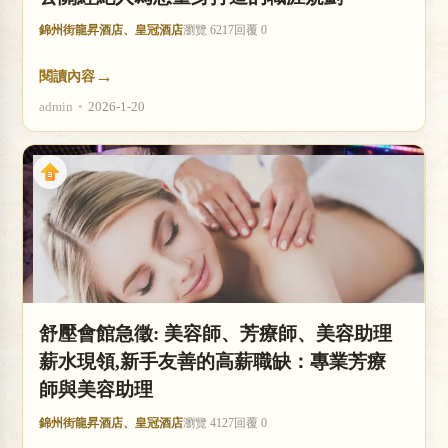
錦州街龍昇酒店、皇冠酒店
瀏覽 6217
回覆 0
→
閱讀內容
admin
•
2026-1-20
舒壓會館急徵: 美容師、芳療師、美容助理
薪水現領,新手友善的高薪職缺：專業芳療
師與美容助理
錦州街龍昇酒店、皇冠酒店
瀏覽 4127
回覆 0