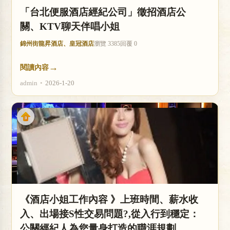
「台北便服酒店經紀公司」徵招酒店公
關、KTV聊天伴唱小姐
錦州街龍昇酒店、皇冠酒店
瀏覽 3385
回覆 0
→
閱讀內容
admin
•
2026-1-20
《酒店小姐工作內容 》上班時間、薪水收
入、出場接S性交易問題?,從入行到穩定：
公關經紀人為您量身打造的職涯規劃