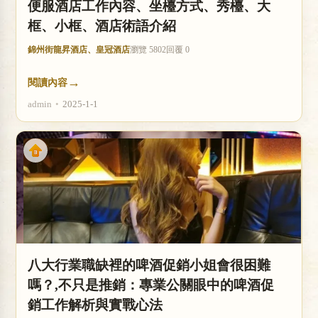
便服酒店工作內容、坐檯方式、秀檯、大
框、小框、酒店術語介紹
錦州街龍昇酒店、皇冠酒店
瀏覽 5802
回覆 0
→
閱讀內容
admin
•
2025-1-1
八大行業職缺裡的啤酒促銷小姐會很困難
嗎？,不只是推銷：專業公關眼中的啤酒促
銷工作解析與實戰心法