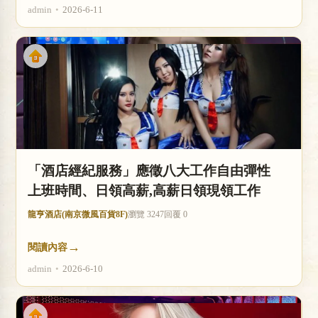
admin
•
2026-6-11
「酒店經紀服務」應徵八大工作自由彈性
上班時間、日領高薪,高薪日領現領工作
龍亨酒店(南京微風百貨8F)
瀏覽 3247
回覆 0
→
閱讀內容
admin
•
2026-6-10