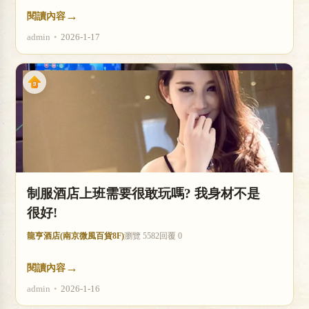
→
閱讀內容
admin
•
2026-1-17
制服酒店上班需要很敢玩嗎? 我身材不是
很好!
龍亨酒店(南京微風百貨8F)
瀏覽 5582
回覆 0
→
閱讀內容
admin
•
2026-1-16