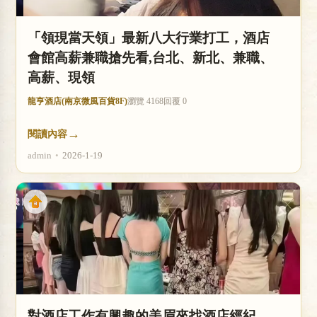
「領現當天領」最新八大行業打工，酒店
會館高薪兼職搶先看,台北、新北、兼職、
高薪、現領
龍亨酒店(南京微風百貨8F)
瀏覽 4168
回覆 0
→
閱讀內容
admin
•
2026-1-19
對酒店工作有興趣的美眉來找酒店經紀