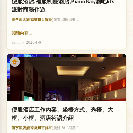
便服酒店,禮服制服酒店,PianoBar,酒吧ktv
派對商務伴遊
龍亨酒店(南京微風百貨8F)
瀏覽 5863
回覆 0
→
閱讀內容
admin
•
2025-1-6
便服酒店工作內容、坐檯方式、秀檯、大
框、小框、酒店術語介紹
龍亨酒店(南京微風百貨8F)
瀏覽 5813
回覆 0