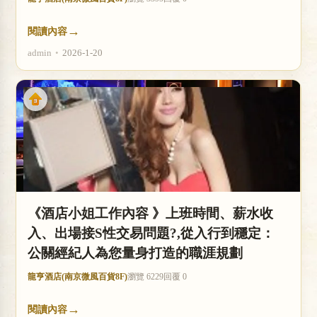
→
閱讀內容
admin
•
2026-1-20
《酒店小姐工作內容 》上班時間、薪水收
入、出場接S性交易問題?,從入行到穩定：
公關經紀人為您量身打造的職涯規劃
龍亨酒店(南京微風百貨8F)
瀏覽 6229
回覆 0
→
閱讀內容