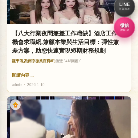
LINE
立即加友
微信
複製ID
【八大行業夜間兼差工作職缺】酒店工作
機會求職網,兼顧本業與生活目標：彈性兼
差方案，助您快速實現短期財務規劃
龍亨酒店(南京微風百貨8F)
瀏覽 3418
回覆 0
→
閱讀內容
admin
•
2026-1-19