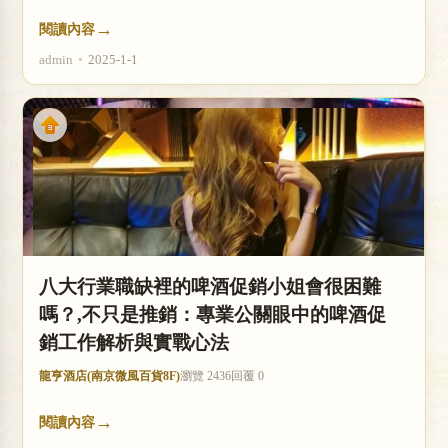
→
閱讀內容
admin
•
2025-1-1
八大行業職缺裡的啤酒促銷小姐會很困難
嗎？,不只是推銷：專業公關眼中的啤酒促
銷工作解析與實戰心法
龍亨酒店(南京微風百貨8F)
瀏覽 2436
回覆 0
→
閱讀內容