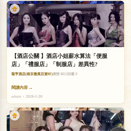
【酒店公關 】酒店小姐薪水算法「便服
店」「禮服店」「制服店」差異性?
龍亨酒店(南京微風百貨8F)
瀏覽 8012
回覆 0
→
閱讀內容
admin
•
2026-1-20