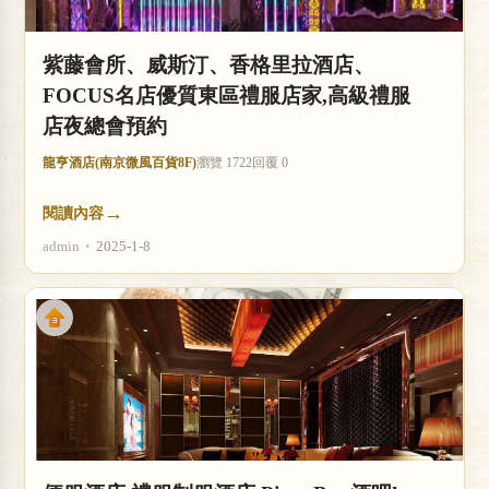
紫藤會所、威斯汀、香格里拉酒店、
FOCUS名店優質東區禮服店家,高級禮服
店夜總會預約
龍亨酒店(南京微風百貨8F)
瀏覽 1722
回覆 0
→
閱讀內容
admin
•
2025-1-8