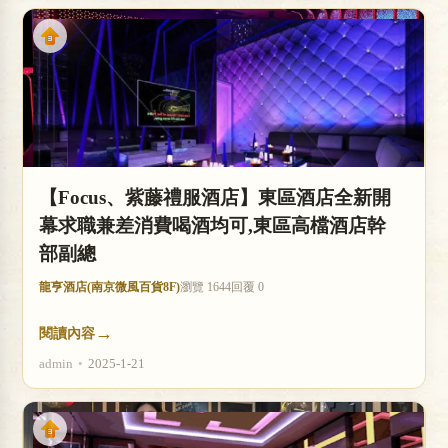
【Focus、紫藤禮服酒店】東區酒店全新開
幕求職兼差消費喝酒均可,東區高檔酒店幹
部副總
龍亨酒店(南京微風百貨8F)
瀏覽 1644
回覆 0
→
閱讀內容
admin
•
2025-1-21