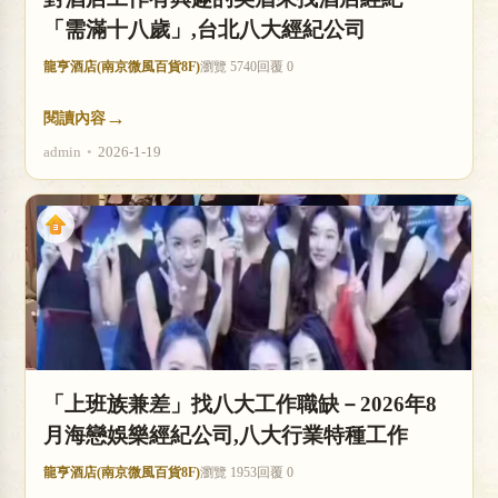
「需滿十八歲」,台北八大經紀公司
龍亨酒店(南京微風百貨8F)
瀏覽 5740
回覆 0
→
閱讀內容
admin
•
2026-1-19
「上班族兼差」找八大工作職缺－2026年8
月海戀娛樂經紀公司,八大行業特種工作
龍亨酒店(南京微風百貨8F)
瀏覽 1953
回覆 0