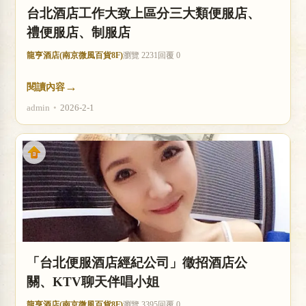
台北酒店工作大致上區分三大類便服店、
禮便服店、制服店
龍亨酒店(南京微風百貨8F)
瀏覽 2231
回覆 0
→
閱讀內容
admin
•
2026-2-1
「台北便服酒店經紀公司」徵招酒店公
關、KTV聊天伴唱小姐
龍亨酒店(南京微風百貨8F)
瀏覽 3395
回覆 0