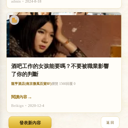
admin
•
2024-8-18
酒吧工作的女孩能要嗎？不要被職業影響
了你的判斷
龍亨酒店(南京微風百貨8F)
瀏覽 1560
回覆 0
→
閱讀內容
Beikign
•
2020-12-4
返 回