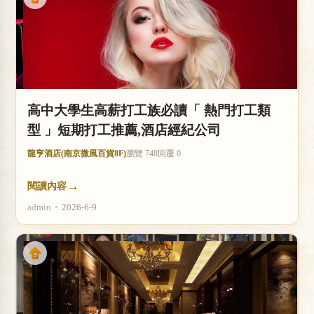
高中大學生高薪打工族必讀「 熱門打工類
型 」短期打工推薦,酒店經紀公司
龍亨酒店(南京微風百貨8F)
瀏覽 748
回覆 0
→
閱讀內容
admin
•
2026-6-9