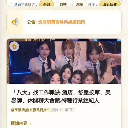
新窗
主題篩選：
全部
熱帖
精華
排序：
最近回覆
店
公告:
酒店消費攻略與娛樂指南
經
「八大」找工作職缺:酒店、舒壓按摩、美
容師、休閒聊天會館,特種行業經紀人
龍亨酒店(南京微風百貨8F)
瀏覽 3393
回覆 0
紀
→
閱讀內容