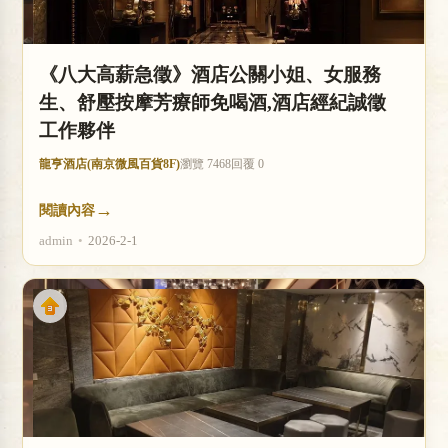
《八大高薪急徵》酒店公關小姐、女服務
生、舒壓按摩芳療師免喝酒,酒店經紀誠徵
工作夥伴
龍亨酒店(南京微風百貨8F)
瀏覽 7468
回覆 0
→
閱讀內容
admin
•
2026-2-1