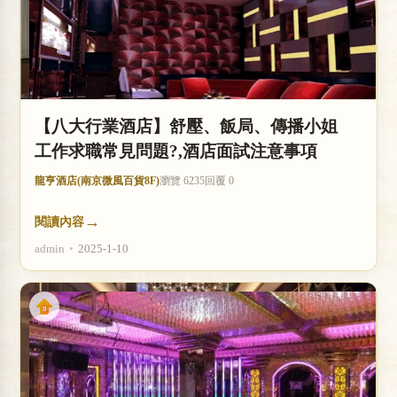
【八大行業酒店】舒壓、飯局、傳播小姐
工作求職常見問題?,酒店面試注意事項
龍亨酒店(南京微風百貨8F)
瀏覽 6235
回覆 0
→
閱讀內容
admin
•
2025-1-10