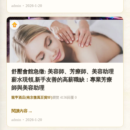
admin
•
2026-1-20
舒壓會館急徵: 美容師、芳療師、美容助理
薪水現領,新手友善的高薪職缺：專業芳療
師與美容助理
龍亨酒店(南京微風百貨8F)
瀏覽 4136
回覆 0
→
閱讀內容
admin
•
2026-1-20