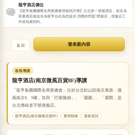
龍亨酒店價位
【龍亨集團國際名商夜總會情報與評價】台北第一便服酒店，前名為
富爺酒店後改名為龍亨在此為您提供:消費的問題?禮服店，便服店工
戀
作或包廂預約。
返 回
板塊導讀
龍亨酒店(南京微風百貨8F)導讀
酒
「龍亨集團國際名商夜總會」位於台北松山區南京東路，微
風南京8、9樓，並與「巴塞隆納」、「麗園」、「紫爵」是
台北傳統老字號便服店。
龍亨酒店(南京微風百貨8F)
實用指南
最新資訊