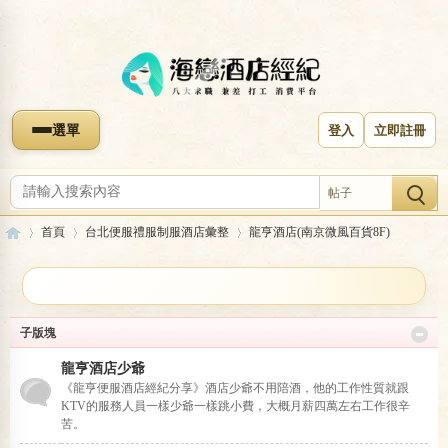
選單
登入
立即註冊
帖子
首頁
台北便服禮服制服酒店彙整
龍亨酒店(南京微風百貨8F)
收藏本版
海
»
›
›
子版塊
龍亨酒店(南京微風百貨8F)
龍亨酒店少爺
《龍亨便服酒店經紀分享》酒店少爺不用陪酒，他的工作性質就跟
KTV的服務人員一樣少爺一樣跳小費，大概月薪四萬左右工作很辛
苦。