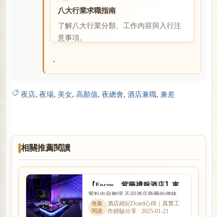
八大行業求職指南
了解八大行業分類、工作內容與入行注
意事項。
閱讀全文
・
夜店
,
夜場
,
美女
,
高顏值
,
夜總會
,
酒店兼職
,
兼差
相關推薦閱讀
【Focus、紫藤禮服酒店】東
重點內容整理 不同酒店商圈的價格、
區酒店全新開幕求職兼差消費
客群、交通與店型定位都有差異。本
酒店經紀Dcard心得｜真實工
喝酒均可
作經驗分享 · 2025-01-21
文以「【Focus、紫藤禮服酒...