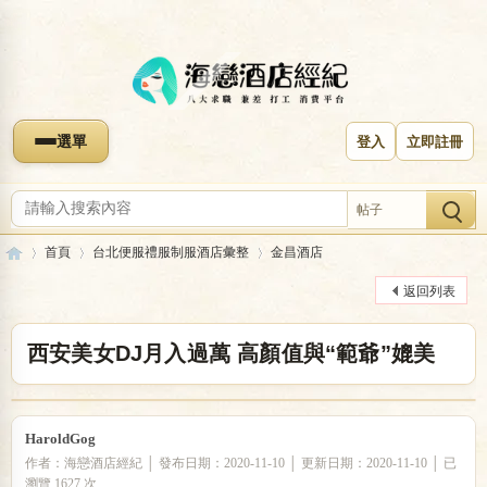
選單
登入
立即註冊
帖子
首頁
台北便服禮服制服酒店彙整
金昌酒店
返回列表
海
»
›
›
西安美女DJ月入過萬 高顏值與“範爺”媲美
HaroldGog
作者：海戀酒店經紀 │ 發布日期：2020-11-10 │ 更新日期：2020-11-10 │ 已
瀏覽 1627 次