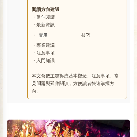
閱讀方向建議
・延伸閱讀
・最新資訊
・
技巧
實用
・專業建議
・注意事項
・入門知識
本文會把主題拆成基本觀念、注意事項、常
見問題與延伸閱讀，方便讀者快速掌握方
向。