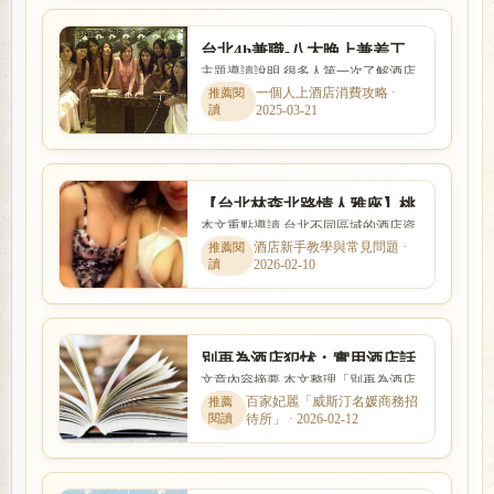
台北4h兼職-八大晚上兼差工
主題導讀說明 很多人第一次了解酒店
作免喝酒日領現領
工作時，最在意的就是收入怎麼計
一個人上酒店消費攻略 ·
2025-03-21
算、是否可以日領現領，以及...
【台北林森北路情人雅座】桃
本文重點導讀 台北不同區域的酒店資
園專櫃美女咖啡情人座免喝酒
訊差異明顯，本文整理「【台北林森
酒店新手教學與常見問題 ·
2026-02-10
北路情人雅座】桃園專櫃美...
別再為酒店犯怵︰實用酒店話
文章內容摘要 本文整理「別再為酒店
術，你值得擁有
犯怵︰實用酒店話術，你值得擁有」
百家妃麗「威斯汀名媛商務招
待所」 · 2026-02-12
的核心重點，從新手最常遇...