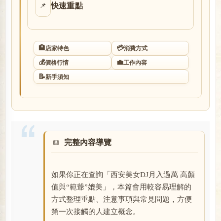
快速重點
📌
店
🏨
💳
店家特色
消費方式
💰
💼
價格行情
工作內容
📝
新手須知
經
完整內容導覽
如果你正在查詢「西安美女DJ月入過萬 高顏
值與“範爺”媲美」，本篇會用較容易理解的
方式整理重點、注意事項與常見問題，方便
紀
第一次接觸的人建立概念。