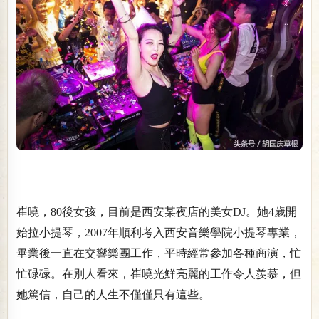
崔曉，80後女孩，目前是西安某夜店的美女DJ。她4歲開
始拉小提琴，2007年順利考入西安音樂學院小提琴專業，
畢業後一直在交響樂團工作，平時經常參加各種商演，忙
忙碌碌。在別人看來，崔曉光鮮亮麗的工作令人羨慕，但
她篤信，自己的人生不僅僅只有這些。