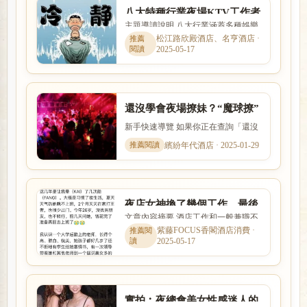
八大特種行業夜場KTV工作者
主題導讀說明 八大行業涵蓋多種娛樂
說話的八個技巧，助你水漲船
服務與工作型態，實際內容、收入模
松江路欣殿酒店、名亨酒店 ·
高
2025-05-17
式與風險程度差異很大。本...
還沒學會夜場撩妹？“魔球撩”
文化送你撩妹神技
新手快速導覽 如果你正在查詢「還沒
學會夜場撩妹？“魔球撩”文化送你撩
繽紛年代酒店 · 2025-01-29
妹神技」，本篇會用較容...
夜店女神換了幾個工作，最後
文章內容摘要 酒店工作和一般兼職不
還是回到夜店，因為掙錢多
同，除了薪資之外，也需要了解店家
紫藤FOCUS香閣酒店消費 ·
2025-05-17
環境、工作型態、班別安排...
實拍︰夜總會美女性感迷人的