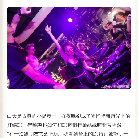
白天是古典的小提琴手，在夜晚卻成了光怪陸離燈光下的
打碟DJ。崔曉談起如何和DJ這個行業結緣時非常坦然︰
“有一次跟朋友去酒吧玩，我看到台上的DJ特別驚艷，一