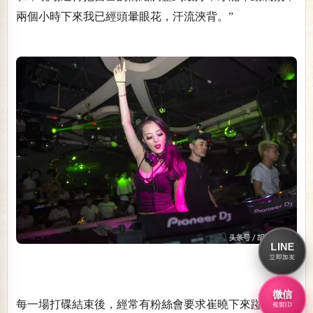
兩個小時下來我已經頭暈眼花，汗流浹背。”
LINE
立即加友
微信
每一場打碟結束後，經常有粉絲會要求崔曉下來踫杯酒交
複製ID