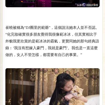
崔曉被稱為“DJ圈里的範爺”，這個說法她本人並不否認。
“化完妝確實很多朋友覺得我很像範冰冰，但其實相比于
外貌我更欣賞的是範冰冰的霸氣，更贊同她的那句經典語
錄︰‘我沒有想嫁入豪門，我就是豪門’。我也是一直這麼
做的，女人不管怎樣，都需要有自己的事業。”