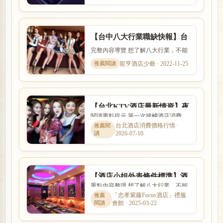
【台中八大行業職缺快報】台
北酒店小姐兼差打工
完整內容導覽 想了解八大行業，不能
只看名稱，也要理解實際工作內容、
龍亨酒店少爺 · 2022-11-25
入行條件、收入差異與安全...
【台北KTV酒店最新情資】夜
閱讀重點提示 第一次接觸酒店消費
總會老司機夜場酒店消費基本
時，最容易搞不清楚的就是費用怎麼
台北酒店消費價格行情 ·
消費
2026-07-10
算、包廂與節數如何計價、小...
【酒店小姐外表條件標準】酒
重點內容整理 想了解八大行業，不能
店公關穿搭、紅牌公關必備條
只看名稱，也要理解實際工作內容、
「忠孝紫藤Focus酒店」禮服
件
會館 · 2025-03-22
入行條件、收入差異與安全...