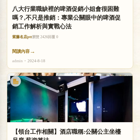
八大行業職缺裡的啤酒促銷小姐會很困難
嗎？,不只是推銷：專業公關眼中的啤酒促
銷工作解析與實戰心法
紫藤名店ptt
瀏覽 2426
回覆 0
→
閱讀內容
admin
•
2024-8-18
【領台工作相關】酒店職稱:公關公主坐檯