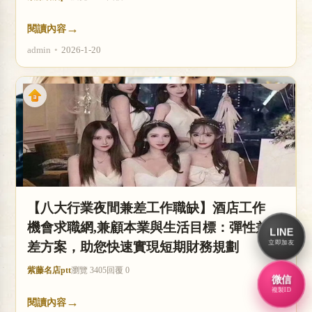
→
閱讀內容
admin
•
2026-1-20
【八大行業夜間兼差工作職缺】酒店工作
機會求職網,兼顧本業與生活目標：彈性兼
LINE
立即加友
差方案，助您快速實現短期財務規劃
紫藤名店ptt
瀏覽 3405
回覆 0
微信
複製ID
→
閱讀內容