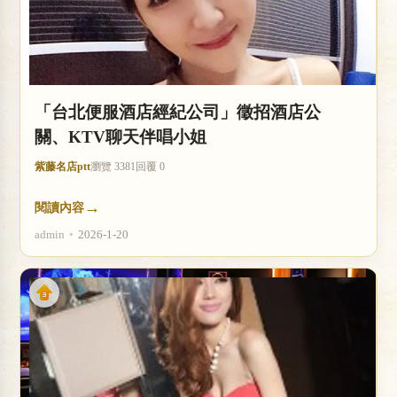
「台北便服酒店經紀公司」徵招酒店公
關、KTV聊天伴唱小姐
紫藤名店ptt
瀏覽 3381
回覆 0
→
閱讀內容
admin
•
2026-1-20