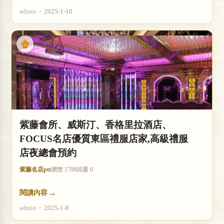
admin
•
2025-1-10
紫藤會所、威斯汀、香格里拉酒店、
FOCUS名店優質東區禮服店家,高級禮服
店夜總會預約
紫藤名店ptt
瀏覽 1708
回覆 0
→
閱讀內容
admin
•
2025-1-8