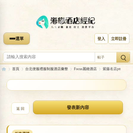
選單
登入
立即註冊
帖子
首頁
台北便服禮服制服酒店彙整
Focus麗緻酒店
紫藤名店ptt
收藏本版
海
»
›
›
›
紫藤名店ptt
返 回