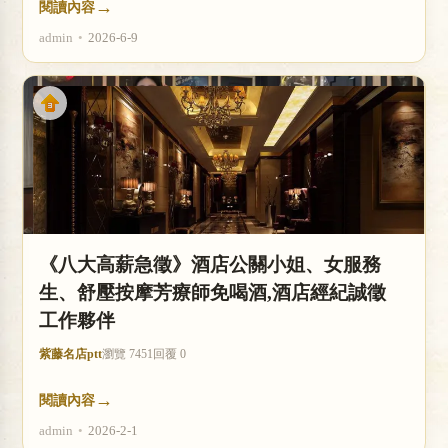
→
閱讀內容
admin
•
2026-6-9
《八大高薪急徵》酒店公關小姐、女服務
生、舒壓按摩芳療師免喝酒,酒店經紀誠徵
工作夥伴
紫藤名店ptt
瀏覽 7451
回覆 0
→
閱讀內容
admin
•
2026-2-1