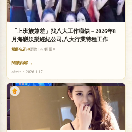
「上班族兼差」找八大工作職缺－2026年8
月海戀娛樂經紀公司,八大行業特種工作
紫藤名店ptt
瀏覽 1923
回覆 0
→
閱讀內容
admin
•
2026-1-17