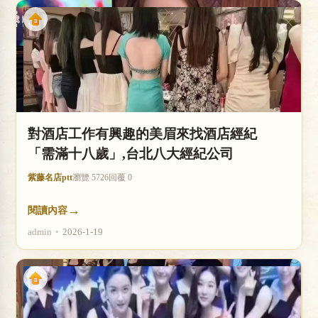
對酒店工作有興趣的美眉來找酒店經紀
「需滿十八歲」,台北八大經紀公司
紫藤名店ptt
瀏覽 5726
回覆 0
→
閱讀內容
admin
•
2026-1-19