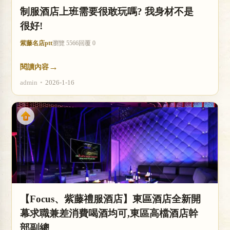
制服酒店上班需要很敢玩嗎? 我身材不是
很好!
紫藤名店ptt
瀏覽 5566
回覆 0
→
閱讀內容
admin
•
2026-1-16
【Focus、紫藤禮服酒店】東區酒店全新開
幕求職兼差消費喝酒均可,東區高檔酒店幹
部副總