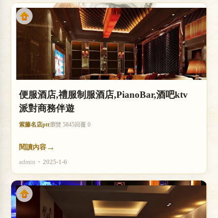
便服酒店,禮服制服酒店,PianoBar,酒吧ktv
派對商務伴遊
紫藤名店ptt
瀏覽 5845
回覆 0
→
閱讀內容
admin
•
2025-1-6