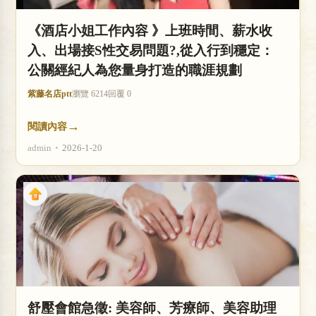
《酒店小姐工作內容 》上班時間、薪水收
入、出場接S性交易問題?,從入行到穩定：
公關經紀人為您量身打造的職涯規劃
紫藤名店ptt
瀏覽 6214
回覆 0
→
閱讀內容
admin
•
2026-1-20
舒壓會館急徵: 美容師、芳療師、美容助理