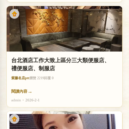
台北酒店工作大致上區分三大類便服店、
禮便服店、制服店
紫藤名店ptt
瀏覽 2219
回覆 0
→
閱讀內容
admin
•
2026-2-1