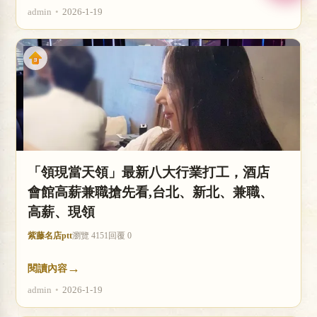
admin
•
2026-1-19
「領現當天領」最新八大行業打工，酒店
會館高薪兼職搶先看,台北、新北、兼職、
高薪、現領
紫藤名店ptt
瀏覽 4151
回覆 0
→
閱讀內容
admin
•
2026-1-19