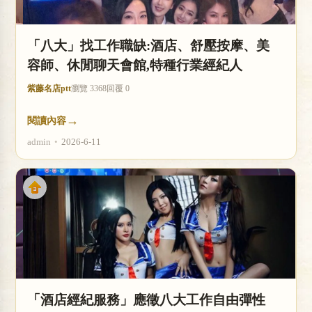
店
「八大」找工作職缺:酒店、舒壓按摩、美
容師、休閒聊天會館,特種行業經紀人
紫藤名店ptt
瀏覽 3368
回覆 0
→
閱讀內容
admin
•
2026-6-11
經
紀
「酒店經紀服務」應徵八大工作自由彈性