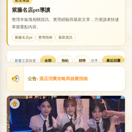
板塊導讀
紫藤名店ptt導讀
整理本板塊相關資訊、實用經驗與最新文章，方便讀者快速
戀
掌握重點內容。
紫藤名店ptt
實用指南
最新資訊
新窗
主題篩選：
全部
熱帖
精華
排序：
最近回覆
公告:
酒店消費攻略與娛樂指南
酒