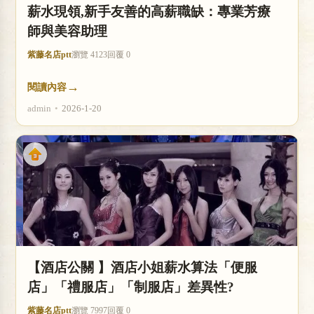
薪水現領,新手友善的高薪職缺：專業芳療
師與美容助理
紫藤名店ptt
瀏覽 4123
回覆 0
→
閱讀內容
admin
•
2026-1-20
【酒店公關 】酒店小姐薪水算法「便服
店」「禮服店」「制服店」差異性?
紫藤名店ptt
瀏覽 7997
回覆 0