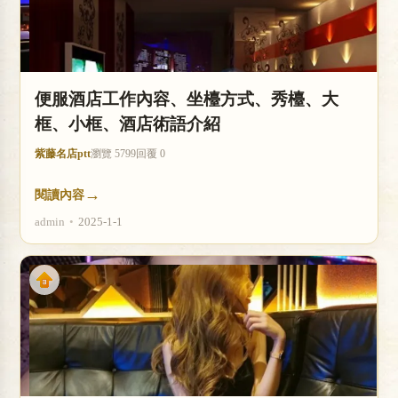
便服酒店工作內容、坐檯方式、秀檯、大
框、小框、酒店術語介紹
紫藤名店ptt
瀏覽 5799
回覆 0
→
閱讀內容
admin
•
2025-1-1