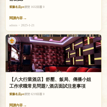
紫藤名店ptt
瀏覽 1632
回覆 0
→
閱讀內容
admin
•
2025-1-21
【八大行業酒店】舒壓、飯局、傳播小姐
工作求職常見問題?,酒店面試注意事項
紫藤名店ptt
瀏覽 6219
回覆 0
→
閱讀內容