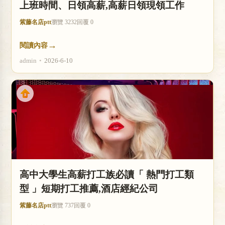
上班時間、日領高薪,高薪日領現領工作
紫藤名店ptt
瀏覽 3232
回覆 0
→
閱讀內容
admin
•
2026-6-10
高中大學生高薪打工族必讀「 熱門打工類
型 」短期打工推薦,酒店經紀公司
紫藤名店ptt
瀏覽 737
回覆 0