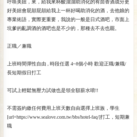
呼喚
美妞，來，給我來杯酸溜溜助消化的有茴香酒成分更
好美妞會屁顛屁顛給我上一杯好喝助消化的酒，去他娘的
專業術語，實際更重要，我說的一般是日式酒吧，市面上
坑爹的亂調酒的酒吧也是不少的，那種去不去也罷。
正職／兼職
上班時間彈性自由 , 時段任選 4~8個小時 歡迎正職/兼職/
長短期假日打工
可試上輕鬆無壓力試做也是領全額薪水唷!!
不需簽約繳任何費用上班天數自由選擇上班族，學生
[url=https://www.sealove.com.tw/bbs/hotel-faq/]打工，短期兼
職