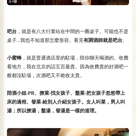
吧台
，就是有八大行業站在中間的一圈桌子。可能也不是
桌子...我也不知道那怎麼形容。看見
有調酒師就是吧台
。
小蜜蜂
，就是普通酒店里的駐場，陪你聊天喝酒的。收費
看地方，我在北京的話五百最貴。因為收費貴的好酒吧一
般都沒駐場，次酒吧又不敢收太貴。
陪酒小姐-PR、撩菜-找女孩子、盤菜-把女孩子忽悠帶上
床的過程、發菜-給別人介紹女孩子
。女人叫菜，男人叫
湯；所以撩湯，盤湯，發湯是一樣的道理。