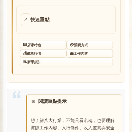
店
快速重點
📌
🏨
💳
店家特色
消費方式
💰
💼
價格行情
工作內容
📝
新手須知
經
閱讀重點提示
想了解八大行業，不能只看名稱，也要理解
紀
實際工作內容、入行條件、收入差異與安全