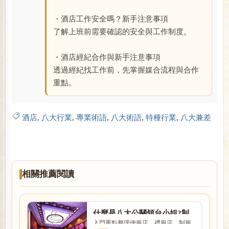
・酒店工作安全嗎？新手注意事項
了解上班前需要確認的安全與工作制度。
・酒店經紀合作與新手注意事項
透過經紀找工作前，先掌握媒合流程與合作
重點。
酒店
,
八大行業
,
專業術語
,
八大術語
,
特種行業
,
八大兼差
相關推薦閱讀
什麼是八大公關領台小姐?制
入門重點整理便服店、禮服店、制服
服、便禮服、酒店領檯工作內