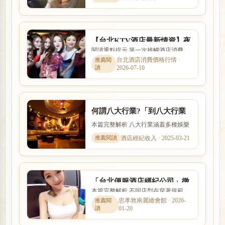
算、是否可以日領現領，以及...
【台北KTV酒店最新情資】夜
閱讀重點提示 第一次接觸酒店消費
總會老司機夜場酒店消費基本
時，最容易搞不清楚的就是費用怎麼
台北酒店消費價格行情 ·
消費
2026-07-10
算、包廂與節數如何計價、小...
何謂八大行業?「到八大行業
上班該如何選擇」求職平台
本篇完整解析 八大行業涵蓋多種娛樂
服務與工作型態，實際內容、收入模
酒店經紀收入 · 2025-03-21
式與風險程度差異很大。本...
「台北便服酒店經紀公司」徵
本篇完整解析 不同店型在穿著規範、
招酒店公關、KTV聊天伴唱小
互動方式、價格定位與工作要求上都
忠孝敦南麗緻會館 · 2026-
姐
01-20
有差別。本篇以「「台北便...