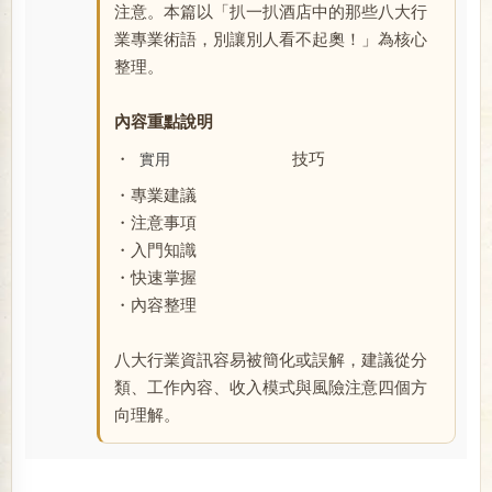
注意。本篇以「扒一扒酒店中的那些八大行
業專業術語，別讓別人看不起奧！」為核心
整理。
內容重點說明
・
技巧
實用
・專業建議
・注意事項
・入門知識
・快速掌握
・內容整理
八大行業資訊容易被簡化或誤解，建議從分
類、工作內容、收入模式與風險注意四個方
向理解。