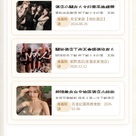
酒店公關在八大行業手挽經營
重點內容整理 想了解八大行業，不能
客人的方法與看檯技巧為何?
只看名稱，也要理解實際工作內容、
長安東路【鴻欣酒店】 ·
2024-08-26
入行條件、收入差異與安全...
關於酒店工作不會喝酒沒有八
閱讀前先了解 想了解八大行業，不能
大行業經驗手腕怎麼辦?
只看名稱，也要理解實際工作內容、
紫爵酒店(富麗皇家酒店) ·
2026-12-12
入行條件、收入差異與安全...
想請教在台北地區酒店小姐的
本篇完整解析 很多人第一次了解酒店
薪水服裝工作內容?
工作時，最在意的就是收入怎麼計
百達妃麗商務會館 · 2026-
02-06
算、是否可以日領現領，以及...