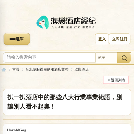
選單
登入
立即註冊
帖子
首頁
台北便服禮服制服酒店彙整
欣殿酒店
返回列表
海
»
›
›
扒一扒酒店中的那些八大行業專業術語，別
讓別人看不起奧！
HaroldGog