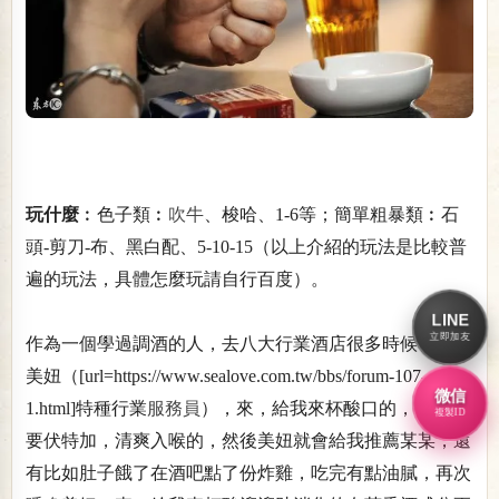
玩什麼
︰色子類︰
吹牛
、梭哈、1-6等；簡單粗暴類︰石
頭-剪刀-布、黑白配、5-10-15（以上介紹的玩法是比較普
遍的玩法，具體怎麼玩請自行百度）。
LINE
立即加友
作為一個學過調酒的人，去八大行業酒店很多時候都是問
美妞（[url=https://www.sealove.com.tw/bbs/forum-107-
微信
1.html]特種行業
服務員
），來，給我來杯酸口的，基酒不
複製ID
要伏特加，清爽入喉的，然後美妞就會給我推薦某某，還
有比如肚子餓了在酒吧點了份炸雞，吃完有點油膩，再次