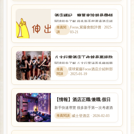
酒店經紀，簡單來說就是帶領
閱讀前先了解 很多新手想透過酒店經
小姐進入八大行業的人
紀找工作，卻不清楚經紀是否可靠、
Focus,紫藤會館評價 · 2025-
03-21
抽成怎麼算。本文整理「酒...
八大行業酒店工作就是要提防
閱讀前先了解 八大行業涵蓋多種娛樂
求職陷阱並非如此單純
服務與工作型態，實際內容、收入模
環球紫藤Focus酒店介紹幹部
· 2025-01-19
式與風險程度差異很大。本...
【情報】酒店正職/兼職.假日
班.酒店PT班.寒暑假短期打工
新手快速導覽 很多新手第一次考慮酒
店工作時，會同時擔心工作內容、安
威士登酒店 · 2026-02-03
全性、收入、上班時間與是...