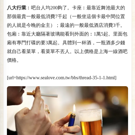
八大行業
︰吧台人均200夠了。卡座︰最靠近舞池最大的
那個最貴一般最低消費7千起（一般坐這個卡最中間位置
的人就是今晚的金主）；最遠的一般最低酒店消費3千。
包廂︰靠近大廳隔著玻璃能看到外面的︰1萬5起。里面包
廂有專門打碟的要3萬起。具體到一杯酒，一瓶酒多少錢
就自己看菜單，看菜單不丟人。以上價格是上海一線酒吧
價格。
[url=https://www.sealove.com.tw/bbs/thread-35-1-1.html]