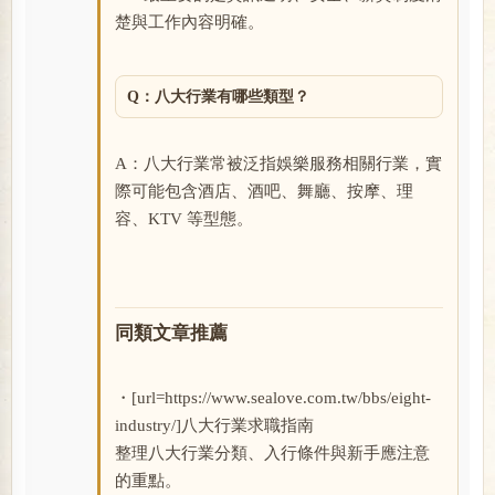
楚與工作內容明確。
Q：八大行業有哪些類型？
A：八大行業常被泛指娛樂服務相關行業，實
際可能包含酒店、酒吧、舞廳、按摩、理
容、KTV 等型態。
同類文章推薦
・[url=https://www.sealove.com.tw/bbs/eight-
industry/]八大行業求職指南
整理八大行業分類、入行條件與新手應注意
的重點。