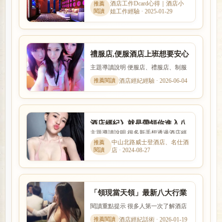
店與日式酒吧的消費方式、工作內容
酒店工作Dcard心得｜酒店小
容?
姐工作經驗 · 2025-01-29
與客群定位都不相同。本文針...
禮服店,便服酒店上班想要安心
賺錢就要跟對酒店經紀人
主題導讀說明 便服店、禮服店、制服
店與日式酒吧的消費方式、工作內容
酒店經紀經驗 · 2026-06-04
與客群定位都不相同。本文...
酒店經紀》就是帶領你進入八
主題導讀說明 很多新手想透過酒店經
大行業上班工作的人
紀找工作，卻不清楚經紀是否可靠、
中山北路威士登酒店、名仕酒
店 · 2024-08-27
抽成怎麼算。本文整理「酒...
「領現當天領」最新八大行業
打工，酒店會館高薪兼職搶先
閱讀重點提示 很多人第一次了解酒店
看
工作時，最在意的就是收入怎麼計
酒店經紀話術 · 2026-01-19