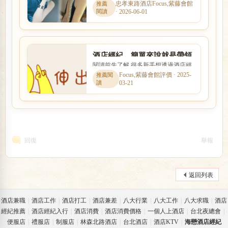
排、工作介紹、薪資說明與新人安全
忠孝東路酒店Focus,紫藤會館
· 2026-06-01
感。本文以「酒店工作「陪...
酒店經紀，簡單來說就是帶領
閱讀前先了解 很多新手想透過酒店經
小姐進入八大行業的人
紀找工作，卻不清楚經紀是否可靠、
Focus,紫藤會館評價 · 2025-
03-21
抽成怎麼算。本文整理「酒...
回復
舉報
返回列表
酒店兼職
|
酒店工作
|
酒店打工
|
酒店兼差
|
八大行業
|
八大工作
|
八大求職
|
酒店
經紀推薦
|
酒店經紀入行
|
酒店消費
|
酒店消費價格
|
一個人上酒店
|
台北夜總會
|
便服店
|
禮服店
|
制服店
|
林森北路酒店
|
台北酒店
|
酒店KTV
|
海戀酒店經紀