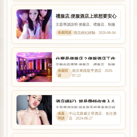
禮服店,便服酒店上班想要安心
賺錢就要跟對酒店經紀人
主題導讀說明 便服店、禮服店、制服
店與日式酒吧的消費方式、工作內容
酒店經紀經驗 · 2026-06-04
與客群定位都不相同。本文...
什麼是便服店？便服酒店工作
完整內容導覽 便服店、禮服店、制服
內容、消費方式與玩法完整介
店與日式酒吧的消費方式、工作內容
南京東路龍亨酒店 · 2026-
紹
07-22
與客群定位都不相同。本文...
酒店經紀》就是帶領你進入八
主題導讀說明 很多新手想透過酒店經
大行業上班工作的人
紀找工作，卻不清楚經紀是否可靠、
中山北路威士登酒店、名仕酒
店 · 2024-08-27
抽成怎麼算。本文整理「酒...