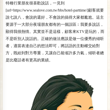
特種行業朋友很喜歡說話，一見到
[url=https://www.sealove.com.tw/bbs/hotel-parttime/]顧客就要
說七說八，會說的還好，不會說的搞得大家都尷尬。這主
要源于一大部分夜場朋友都有的一個誤區︰我要多說話，
顯得我很熱情。其實並不是這樣，顧客來KTV是玩的，而
不是听別人說話的。正確的做法應該是做一位優秀的傾听
者，適當表達自己的想法即可，將話語的主動權交給對
方，既給到對方尊重，又讓自己能省許多力氣，傾听者總
是比廢話者有更高的業績。