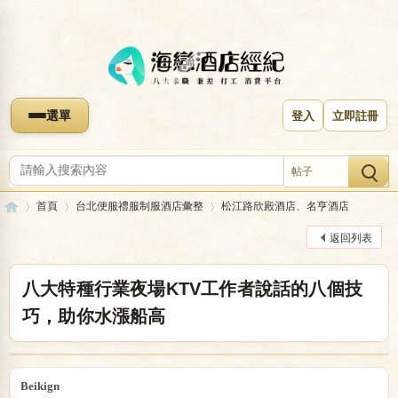
選單
登入
立即註冊
帖子
首頁
台北便服禮服制服酒店彙整
松江路欣殿酒店、名亨酒店
返回列表
海
»
›
›
八大特種行業夜場KTV工作者說話的八個技
巧，助你水漲船高
Beikign