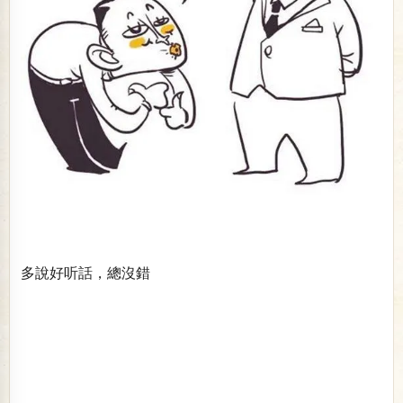
多說好听話，總沒錯