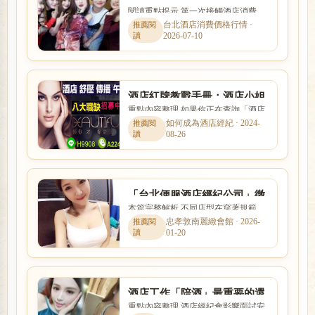
閱讀重點提示 第一次接觸酒店消費
總會老司機夜場酒店消費基本
時，最容易搞不清楚的就是費用怎麼
台北酒店消費價格行情 ·
消費
2026-07-10
算、包廂與節數如何計價、小...
酒店紅牌教戰手冊：酒店小姐
重點內容整理 如果你正在查詢「酒店
要如何抓住客人的心?
紅牌教戰手冊：酒店小姐要如何抓住
如何成為酒店經紀 · 2024-
08-26
客人的心?」，本篇會用較容...
「台北便服酒店經紀公司」徵
本篇完整解析 不同店型在穿著規範、
招酒店公關、KTV聊天伴唱小
互動方式、價格定位與工作要求上都
忠孝敦南麗緻會館 · 2026-
姐
01-20
有差別。本篇以「「台北便...
酒店工作「陪酒」最重要的還
重點內容整理 酒店經紀會影響面試安
是要找對八大經紀人