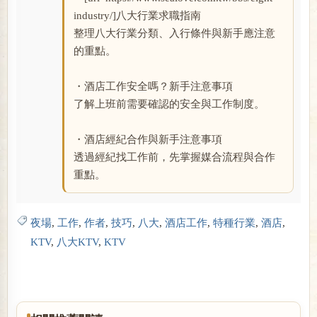
industry/]八大行業求職指南
整理八大行業分類、入行條件與新手應注意
的重點。
・酒店工作安全嗎？新手注意事項
了解上班前需要確認的安全與工作制度。
・酒店經紀合作與新手注意事項
透過經紀找工作前，先掌握媒合流程與合作
重點。
夜場
,
工作
,
作者
,
技巧
,
八大
,
酒店工作
,
特種行業
,
酒店
,
KTV
,
八大KTV
,
KTV