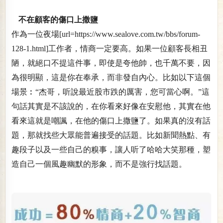
不在顧客的傷口上撒鹽
作為一位夜場[url=https://www.sealove.com.tw/bbs/forum-
128-1.html]工作者，情商一定要高。如果一位顧客長相丑
陋，就絕口不提這件事，即使是夸他帥，也千萬不要，因
為很明顯，這是你在奉承，而非發自內心。比如以下這個
場景︰“杰哥，听說最近股市跌的厲害，您可當心啊。”這
句話其實是不該說的，在你看來好像在安慰他，其實在他
看來這就是嘲諷，在他的傷口上撒鹽了。如果真的沒有話
題，那就找些大眾能普遍接受的話題。比如新聞熱點、有
趣段子以及一些自己的糗事，讓人听了哈哈大笑那種，塑
造自己一個風趣幽默的形象，而不是強行找話題。