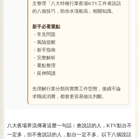
文整理「八大特種行業夜場KTV工作者說話
的八個技巧，助你水漲船高」相關知識。
新手必看重點
・常見問題
・風險提醒
・新手指南
・完整解析
・重點整理
・延伸閱讀
先理解行業分類與實際工作型態，後續不論
求職或消費，都會更容易做出判斷。
八大夜場界流傳著這麼一句話︰會說話的人，KTV點台不
一定多，但不會說話的人，點台一定不多。以下八個說話