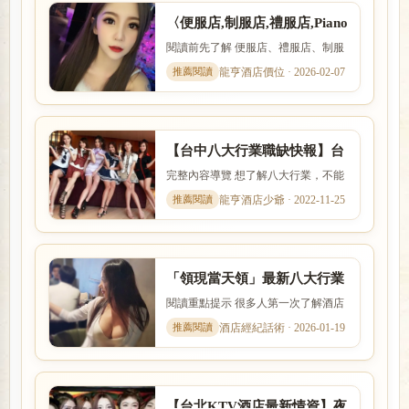
〈便服店,制服店,禮服店,Piano
Bar,ktv〉派對PT正職兼職都
閱讀前先了解 便服店、禮服店、制服
可
店與日式酒吧的消費方式、工作內容
龍亨酒店價位 · 2026-02-07
與客群定位都不相同。本文...
【台中八大行業職缺快報】台
北酒店小姐兼差打工
完整內容導覽 想了解八大行業，不能
只看名稱，也要理解實際工作內容、
龍亨酒店少爺 · 2022-11-25
入行條件、收入差異與安全...
「領現當天領」最新八大行業
打工，酒店會館高薪兼職搶先
閱讀重點提示 很多人第一次了解酒店
看
工作時，最在意的就是收入怎麼計
酒店經紀話術 · 2026-01-19
算、是否可以日領現領，以及...
【台北KTV酒店最新情資】夜