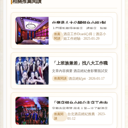
相關推薦閱讀
什麼是八大公關領台小姐?制
入門重點整理便服店、禮服店、制服
服、便禮服、酒店領檯工作內
店與日式酒吧的消費方式、工作內容
酒店工作Dcard心得｜酒店小
容?
姐工作經驗 · 2025-01-29
與客群定位都不相同。本文針...
「上班族兼差」找八大工作職
缺－2026年8月海戀娛樂經紀
文章內容摘要 酒店經紀會影響面試安
公司
排、工作介紹、薪資說明與新人安全
酒店經紀ptt · 2026-01-17
感。本文以「「上班族兼差...
「酒店領台小姐公主店工作內
完整內容導覽 很多人第一次了解酒店
容」薪水現領、找工作短期兼
工作時，最在意的就是收入怎麼計
台北酒店經紀推薦 · 2023-
差
01-12
算、是否可以日領現領，以及...