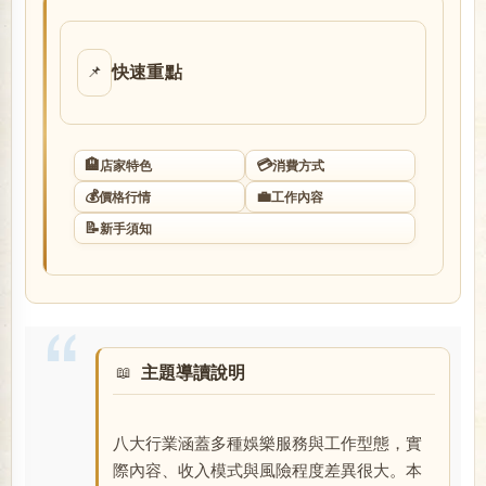
店
快速重點
📌
🏨
💳
店家特色
消費方式
💰
💼
價格行情
工作內容
📝
新手須知
經
主題導讀說明
八大行業涵蓋多種娛樂服務與工作型態，實
紀
際內容、收入模式與風險程度差異很大。本