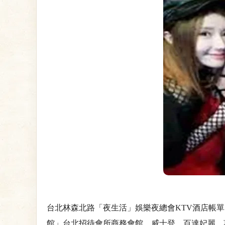
台北林森北路「夜生活」娛樂夜總會KTV酒店帳單明
館」台北招待會所商務會館、威士登、百達妃麗、