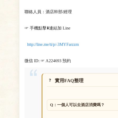
聯絡人員：酒店幹部/經理
☞ 手機點擊⬇️連結加 Line
http://line.me/ti/p/-3MYFarzzm
微信 ID: ☞ A224693 預約
實用FAQ整理
Q：一個人可以去酒店消費嗎？