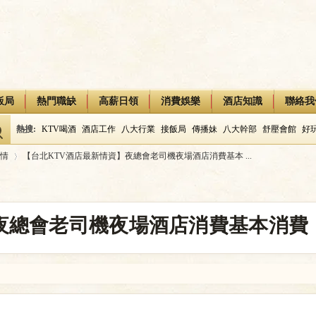
飯局
熱門職缺
高薪日領
消費娛樂
酒店知識
聯絡我
熱搜:
KTV喝酒
酒店工作
八大行業
接飯局
傳播妹
八大幹部
舒壓會館
好
情
【台北KTV酒店最新情資】夜總會老司機夜場酒店消費基本 ...
›
】夜總會老司機夜場酒店消費基本消費