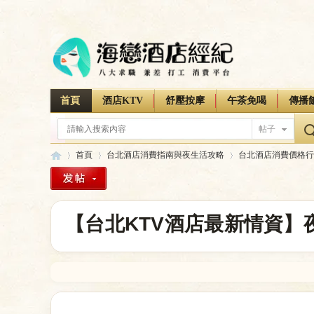
首頁
酒店KTV
舒壓按摩
午茶免喝
傳播
帖子
首頁
台北酒店消費指南與夜生活攻略
台北酒店消費價格行
海
»
›
›
【台北KTV酒店最新情資