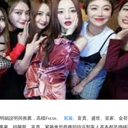
細說明與推薦，高檔Focus、
紫藤
、富貴、盛世、皇家、金荷、
萬豪、特蘭斯、富貴、紫藤會所商務招待這類客人基本都是媽瞇