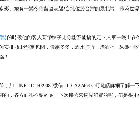
多彩、總有一瓣令你留連忘返!台北位於台灣的最北端、作為世界
招待
的時候他的客人要帶妹子走你能不能搞的定？人家一晚上在
你安排 提起預定包間，優惠多多，酒水打折，贈酒水，果盤小
臨！
INE: ID: H9908 微信 : ID: A224693 打電話
好的，各方面很不錯的喲，下次接著來這兒消費的呢，仍是很不