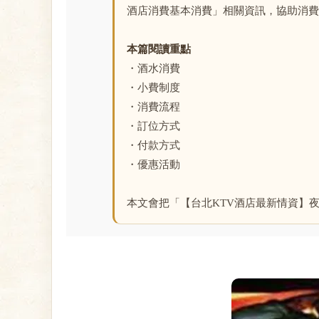
酒店消費基本消費」相關資訊，協助消費
本篇閱讀重點
・酒水消費
・小費制度
・消費流程
・訂位方式
・付款方式
・優惠活動
本文會把「【台北KTV酒店最新情資】