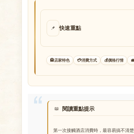
店
快速重點
📌
🏨
💳
💰

店家特色
消費方式
價格行情
經
閱讀重點提示
紀
第一次接觸酒店消費時，最容易搞不清楚