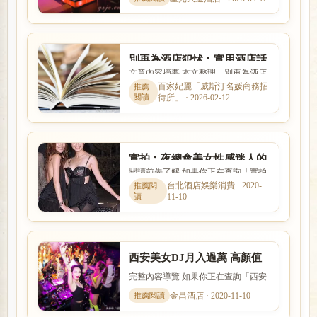
數、客源與個人條件影響。...
別再為酒店犯怵︰實用酒店話
文章內容摘要 本文整理「別再為酒店
術，你值得擁有
犯怵︰實用酒店話術，你值得擁有」
百家妃麗「威斯汀名媛商務招
待所」 · 2026-02-12
的核心重點，從新手最常遇...
實拍︰夜總會美女性感迷人的
閱讀前先了解 如果你正在查詢「實拍
一面你見過嗎？你能打幾分！
︰夜總會美女性感迷人的一面你見過
台北酒店娛樂消費 · 2020-
11-10
嗎？你能打幾分！」，本篇...
西安美女DJ月入過萬 高顏值
與“範爺”媲美
完整內容導覽 如果你正在查詢「西安
美女DJ月入過萬 高顏值與“範爺”媲
金昌酒店 · 2020-11-10
美」，本篇會用較容易理解...