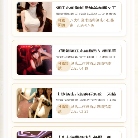
酒店小姐和飯局妹差在哪？工
閱讀重點提示 很多新手第一次考慮酒
作內容、外型條件與收入方式
店工作時，會同時擔心工作內容、安
八大行業求職與酒店小姐指
比較
南 · 2026-07-16
全性、收入、上班時間與是...
《透視酒店小姐類型》慣用手
本篇完整解析 本文整理「《透視酒店
挽都是哪幾招?
小姐類型》慣用手挽都是哪幾招?」的
酒店工作與酒店兼職指南 ·
2025-04-19
核心重點，從新手最常遇到...
大陸酒店小姐敢玩程度，不輸
完整內容導覽 如果你正在查詢「大陸
台北酒店，尤其「選妃」人數
酒店小姐敢玩程度，不輸台北酒店，
酒店工作與酒店兼職指南 ·
更是台灣好幾倍
2025-03-21
尤其「選妃」人數更是台灣...