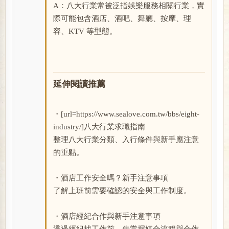
A：八大行業常被泛指娛樂服務相關行業，實
際可能包含酒店、酒吧、舞廳、按摩、理
容、KTV 等型態。
延伸閱讀推薦
・[url=https://www.sealove.com.tw/bbs/eight-
industry/]八大行業求職指南
整理八大行業分類、入行條件與新手應注意
的重點。
・酒店工作安全嗎？新手注意事項
了解上班前需要確認的安全與工作制度。
・酒店經紀合作與新手注意事項