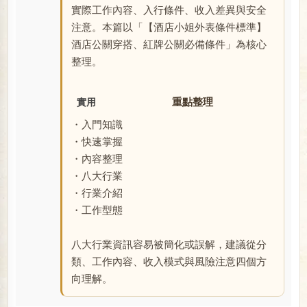
實際工作內容、入行條件、收入差異與安全
注意。本篇以「【酒店小姐外表條件標準】
酒店公關穿搭、紅牌公關必備條件」為核心
整理。
重點整理
實用
・入門知識
・快速掌握
・內容整理
・八大行業
・行業介紹
・工作型態
八大行業資訊容易被簡化或誤解，建議從分
類、工作內容、收入模式與風險注意四個方
向理解。