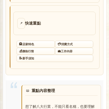
店
快速重點
📌
🏨
💳
店家特色
消費方式
💰
💼
價格行情
工作內容
經
📝
新手須知
重點內容整理
紀
想了解八大行業，不能只看名稱，也要理解