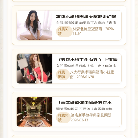
夜店小姐姐因超大臀部走紅網
主題導讀說明 如果你正在查詢「夜店
絡，一雙大象腿無人能比，成
小姐姐因超大臀部走紅網絡，一雙大
林森北路皇冠酒店 · 2020-
夜店女王
11-10
象腿無人能比，成夜店女王...
《酒店小姐工作內容 》上班時
入門重點整理 很多人第一次了解酒店
間、薪水收入、出場接S性交
工作時，最在意的就是收入怎麼計
八大行業求職與酒店小姐指
易問題?
南 · 2026-01-20
算、是否可以日領現領，以及...
【東區禮服酒店誠徵酒店小
閱讀重點提示 不同酒店商圈的價格、
姐】日保五千、免脫、免秀
客群、交通與店型定位都有差異。本
酒店新手教學與常見問題 ·
舞、免出場S
2026-02-13
文以「【東區禮服酒店誠徵...