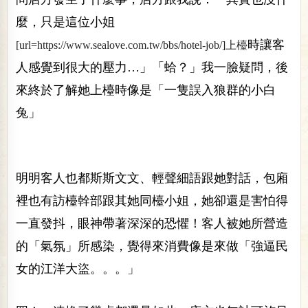
麼，只是這位小姐
時讓客
[url=https://www.sealove.com.tw/bbs/hotel-job/]上檯
人感覺到很大的壓力…」「蛤？」我一臉疑問，後
來終於了解她上檯時像是「一隻誤入狼群的小白
兔」
明明客人也都斯斯文文、輕聲細語跟她對話，包廂
裡也有訪檯幹部跟其她同檯小姐，她卻還是害怕得
一直發抖，眼神帶著深深的恐懼！客人被她所營造
的「氣氛」所感染，覺得來消費像是來做「強逼民
女的江洋大盜。。。」