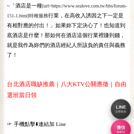
~「酒店是一種
[url=https://www.sealove.com.tw/bbs/forum-
行業，在高收入誘因之下一定是
151-1.html]特種服務
有相對應的付出！」如果妳下定決心了！也知道到
底酒店是什麼！那如何在酒店這個行業裡賺到錢，
就是我作為妳們的酒店經紀人所該負的責任與義務
了！
台北酒店職缺推薦｜八大KTV公關應徵｜自由
選班當日領
LINE
立即加友
☞ 手機點擊⬇️連結加 Line
微信
複製ID