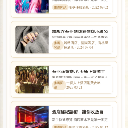
數字，而是受到店型、出勤時段、節
龍亨便服酒店 · 2022-09-02
數、客源與個人條件影響。...
請教在台北酒店裡酒店小姐的
閱讀前先了解 很多新手第一次考慮酒
薪資工作內容?
店工作時，會同時擔心工作內容、安
麗緻酒店、儷園酒店、香格里
拉酒店 · 2024-07-04
全性、收入、上班時間與是...
台北4h兼職-八大晚上兼差工
主題導讀說明 很多人第一次了解酒店
作免喝酒日領現領
工作時，最在意的就是收入怎麼計
一個人上酒店消費攻略 ·
2025-03-21
算、是否可以日領現領，以及...
酒店經紀話術，讓你收放自
如！兼差，兼職、日領高薪
新手快速導覽 酒店薪水不是單一固定
數字，而是受到店型、出勤時段、節
星光大道酒店 · 2025-04-12