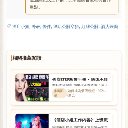
透過經紀找工作前，先掌握媒合流程與合作
重點。
酒店小姐
,
外表
,
條件
,
酒店公關穿搭
,
紅牌公關
,
酒店兼職
相關推薦閱讀
酒店紅牌教戰手冊：酒店小姐
重點內容整理 如果你正在查詢「酒店
要如何抓住客人的心?
紅牌教戰手冊：酒店小姐要如何抓住
如何成為酒店經紀 · 2024-
08-26
客人的心?」，本篇會用較容...
《酒店小姐工作內容》上班流
程節數與薪水介紹
閱讀重點提示 酒店薪水不是單一固定