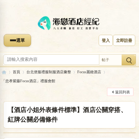
選單
登入
立即註冊
帖子
首頁
台北便服禮服制服酒店彙整
Focus麗緻酒店
「忠孝紫藤Focus酒店」禮服會館
返回列表
海
»
›
›
›
【酒店小姐外表條件標準】酒店公關穿搭、
紅牌公關必備條件