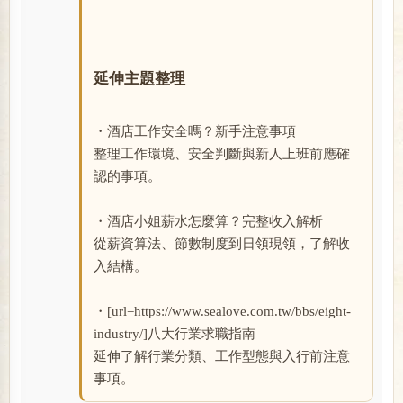
延伸主題整理
・酒店工作安全嗎？新手注意事項
整理工作環境、安全判斷與新人上班前應確
認的事項。
・酒店小姐薪水怎麼算？完整收入解析
從薪資算法、節數制度到日領現領，了解收
入結構。
・[url=https://www.sealove.com.tw/bbs/eight-
industry/]八大行業求職指南
延伸了解行業分類、工作型態與入行前注意
事項。