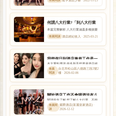
龍亨酒店少爺 · 2022-11-25
入行條件、收入差異與安全...
何謂八大行業?「到八大行業
上班該如何選擇」求職平台
本篇完整解析 八大行業涵蓋多種娛樂
服務與工作型態，實際內容、收入模
酒店經紀收入 · 2025-03-21
式與風險程度差異很大。本...
我想假日到酒店兼差工作是一
本文重點導讀 很多新手想透過酒店經
定要找酒店經紀應徵嗎?
紀找工作，卻不清楚經紀是否可靠、
台北市松山區八德路三段2號2
樓 · 2026-02-06
抽成怎麼算。本文整理「我...
關於酒店工作不會喝酒沒有八
閱讀前先了解 想了解八大行業，不能
大行業經驗手腕怎麼辦?
只看名稱，也要理解實際工作內容、
紫爵酒店(富麗皇家酒店) ·
2026-12-12
入行條件、收入差異與安全...