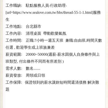
工作職缺: 駐點服務人員-行政助理-
[url=https://www.sealove.com.tw/bbs/thread-55-1-1.html]服務
生
工作地點: 台北縣市
工作內容: 清理桌面 帶動歡樂氣氛
工作時間: 正職:7小時一週五天班 兼職:自由班,時間天數
任選 , 歡迎學生或上班族兼差
薪資範圍: 20000~50000(週薪-薪水因個人自身條件與上
班類型, 付出條件不同而有所差別 )
需求人數: 數名.......
薪資發放: 周領或日領
工作保障: 保證領到的薪水讓妳短時間還清債務 解決難
題