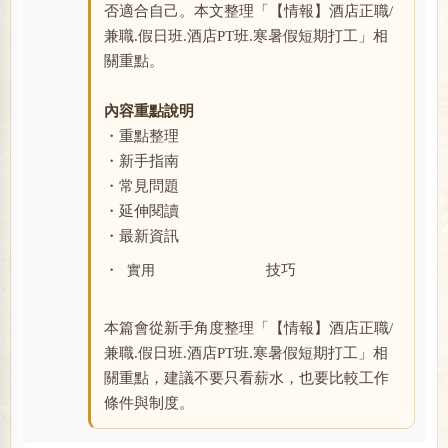
否適合自己。本文整理「【情報】酒店正職/
兼職.假日班.酒店PT班.寒暑假短期打工」相
關重點。
內容重點說明
・重點整理
・新手指南
・常見問題
・延伸閱讀
・最新資訊
・
技巧
實用
本篇會從新手角度整理「【情報】酒店正職/
兼職.假日班.酒店PT班.寒暑假短期打工」相
關重點，建議不要只看薪水，也要比較工作
條件與制度。