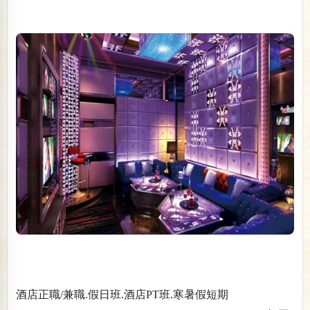
酒店正職/兼職.假日班.酒店PT班.寒暑假短期