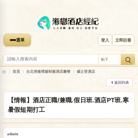
選單
登入
立即註冊
帖子
首頁
台北便服禮服制服酒店彙整
威士登酒店
返回列表
海
»
›
›
【情報】酒店正職/兼職.假日班.酒店PT班.寒
暑假短期打工
admin