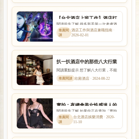
【台北酒店上班工作】酒店打
閱讀前先了解 很多新手第一次考慮酒
工心得,酒店小姐心酸報你知
店工作時，會同時擔心工作內容、安
酒店工作與酒店兼職指南 ·
2026-02-01
全性、收入、上班時間與是...
扒一扒酒店中的那些八大行業
專業術語，別讓別人看不起
閱讀重點提示 想了解八大行業，不能
奧！
只看名稱，也要理解實際工作內容、
欣殿酒店 · 2024-08-22
入行條件、收入差異與安全...
實拍︰夜總會美女性感迷人的
閱讀前先了解 如果你正在查詢「實拍
一面你見過嗎？你能打幾分！
︰夜總會美女性感迷人的一面你見過
台北酒店娛樂消費 · 2020-
11-10
嗎？你能打幾分！」，本篇...