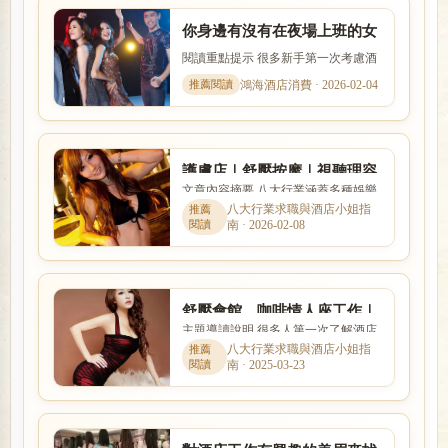
你身邊有沒有在夜場上班的女
孩？網友︰我倆都要結婚了
閱讀重點提示 很多新手第一次考慮酒
店工作時，會同時擔心工作內容、安
鴻海酒店消費 · 2026-02-04
全性、收入、上班時間與是...
護膚店｜舒壓按摩｜視聽理容
文章內容摘要 八大行業涵蓋多種娛樂
KTV — 三合一頂級會館
服務與工作型態，實際內容、收入模
八大行業求職與酒店小姐指
南 · 2026-02-08
式與風險程度差異很大。本...
舒壓會館、咖啡情人座工作｜
主題導讀說明 很多人第一次了解酒店
八大免喝酒兼差與現領薪資解
工作時，最在意的就是收入怎麼計
八大行業求職與酒店小姐指
析
南 · 2025-03-23
算、是否可以日領現領，以及...