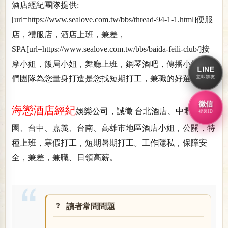
酒店經紀團隊提供:
[url=https://www.sealove.com.tw/bbs/thread-94-1-1.html]便服
店，禮服店，酒店上班，兼差，
SPA[url=https://www.sealove.com.tw/bbs/baida-feili-club/]按
摩小姐，飯局小姐，舞廳上班，鋼琴酒吧，傳播小姐讓我
LINE
立即加友
們團隊為您量身打造是您找短期打工，兼職的好選擇。
微信
海戀酒店經紀
娛樂公司
，誠徵
台北酒店
、中壢、桃
複製ID
園、台中、嘉義、台南、高雄市地區酒店小姐，公關，特
種上班，寒假打工，短期暑期打工。工作隱私，保障安
全，兼差，兼職、日領高薪。
讀者常問問題