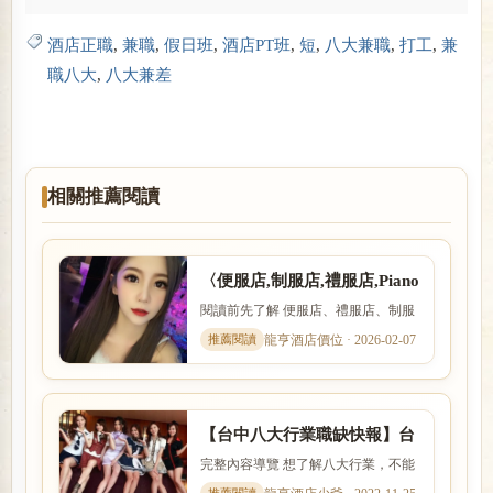
酒店正職
,
兼職
,
假日班
,
酒店PT班
,
短
,
八大兼職
,
打工
,
兼
職八大
,
八大兼差
相關推薦閱讀
〈便服店,制服店,禮服店,Piano
Bar,ktv〉派對PT正職兼職都
閱讀前先了解 便服店、禮服店、制服
可
店與日式酒吧的消費方式、工作內容
龍亨酒店價位 · 2026-02-07
與客群定位都不相同。本文...
【台中八大行業職缺快報】台
北酒店小姐兼差打工
完整內容導覽 想了解八大行業，不能
只看名稱，也要理解實際工作內容、